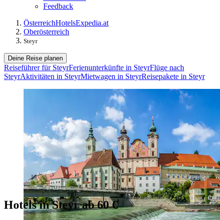
Feedback
Österreich
Hotels
Expedia.at
Oberösterreich
Steyr
Deine Reise planen
Reiseführer für Steyr
Ferienunterkünfte in Steyr
Flüge nach
Steyr
Aktivitäten in Steyr
Mietwagen in Steyr
Reisepakete in Steyr
Hotels in Steyr ab 60 €