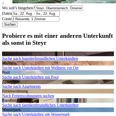
Wo soll’s hingehen?
Daten
Gäste
Suchen
Probiere es mit einer anderen Unterkunft
als sonst in Steyr
Haustier­freundlich
Suche nach haustierfreundlichen Unterkünften
Wellness
Suche nach Unterkünften mit Wellness vor Ort
Pool
Suche nach Unterkünften mit Pool
Apartment
Suche nach Apartments
Ferien­wohnung
Nach Ferienwohnungen suchen
Familien­freundlich
Suche nach familienfreundlichen Unterkünften
Wasserpark
Suche nach Unterkünften mit Wasserpark