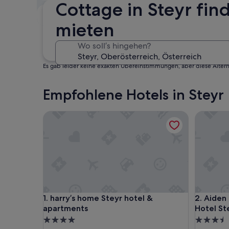
Cottage in Steyr fi
In drei Monaten
30. Okt. - 1. Nov.
mieten
Wo soll’s hingehen?
Es gab leider keine exakten Übereinstimmungen, aber diese Altern
Empfohlene Hotels in Steyr
harry’s home Steyr hotel & apartments
Aiden by
harry’s home Steyr hotel & apartments
Aiden by
1. harry’s home Steyr hotel &
2. Aiden
apartments
Hotel St
4.0-
3.5-