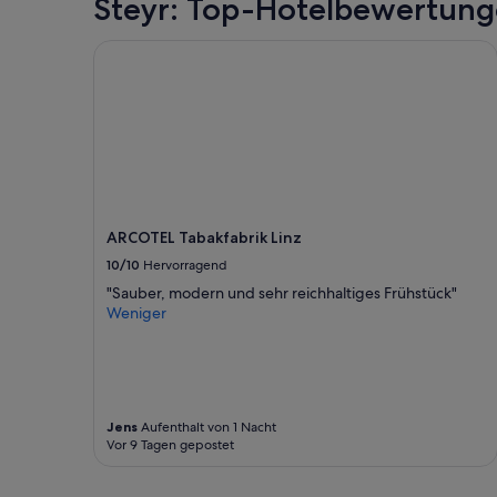
Steyr: Top-Hotelbewertun
r
s
ARCOTEL Tabakfabrik Linz
o
n
a
l
.
A
l
t
e
g
ARCOTEL Tabakfabrik Linz
u
10/10
Hervorragend
t
"Sauber, modern und sehr reichhaltiges Frühstück"
o
Weniger
r
g
i
n
a
l
Jens
Aufenthalt von 1 Nacht
m
Vor 9 Tagen gepostet
ö
b
l