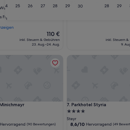
Unterkunft
9.0
9,0/10
Wunderbar
(82 Bewertun
24
25
26
27
28
29
28
29
30
von
ft
Wunderbar
(82 Bewertungen)
10,
s Frühstück “
Wunderbar,
31
(82
ar,
nzeigen
Bewertungen)
Der
110 €
ngen)
Preis
inkl. Steuern & Gebühren
inkl. Steuern 
beträgt
23. Aug.–24. Aug.
9. Au
110 €
nichmayr
Parkhotel Styria
nichmayr
Parkhotel Styria
 Minichmayr
7. Parkhotel Styria
4.0-
Sterne-
Steyr
ft
Unterkunft
8.6
8,6/10
Hervorragend
Hervorragend
(90 Bewertungen)
(49 Bewer
von