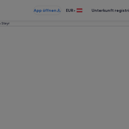
•
App öffnen
EUR
Unterkunft registr
n Steyr