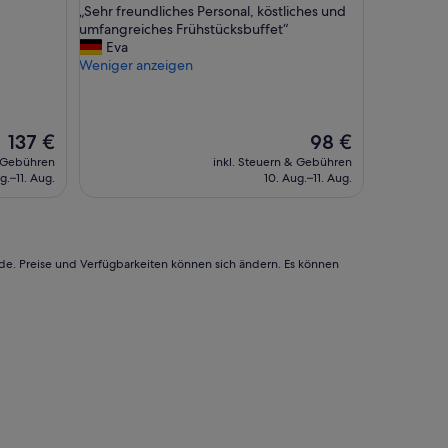
„
„Sehr freundliches Personal, köstliches und
10,
S
umfangreiches Frühstücksbuffet“
Wunderbar,
e
Eva
(122
h
Weniger anzeigen
Bewertungen)
r
f
r
e
Der
Der
137 €
98 €
u
Preis
Preis
& Gebühren
inkl. Steuern & Gebühren
n
beträgt
beträgt
g.–11. Aug.
10. Aug.–11. Aug.
d
137 €
98 €
l
i
c
h
rde. Preise und Verfügbarkeiten können sich ändern. Es können
e
s
P
e
r
s
o
n
a
l