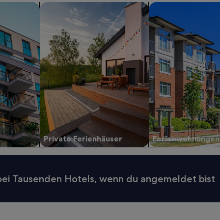
ents
Suche nach privaten Ferienhäusern
Nach Ferienwohnun
Private Ferienhäuser
Ferienwohnungen
 bei Tausenden Hotels, wenn du angemeldet bist