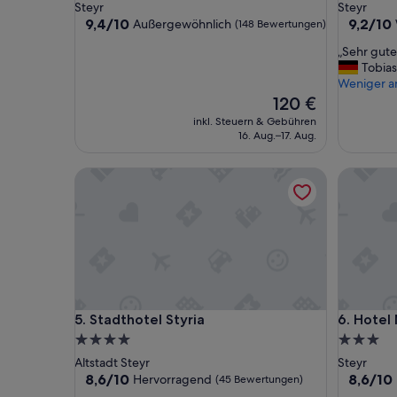
Sterne-
Sterne-
Steyr
Steyr
Unterkunft
Unterkun
9.4
9.2
9,4/10
9,2/10
Außergewöhnlich
(148 Bewertungen)
von
von
„
„Sehr gute
10,
10,
S
Tobias
Außergewöhnlich,
Wunderb
e
Weniger a
(148
(82
h
Der
120 €
Bewertungen)
Bewertu
r
Preis
inkl. Steuern & Gebühren
g
beträgt
16. Aug.–17. Aug.
u
120 €
t
Stadthotel Styria
Hotel Mi
e
s
F
r
ü
h
s
t
ü
Stadthotel Styria
Hotel Mi
5. Stadthotel Styria
6. Hotel
c
k
4.0-
3.0-
“
Sterne-
Sterne-
Altstadt Steyr
Steyr
Unterkunft
Unterkun
8.6
8.6
8,6/10
8,6/10
Hervorragend
(45 Bewertungen)
von
von