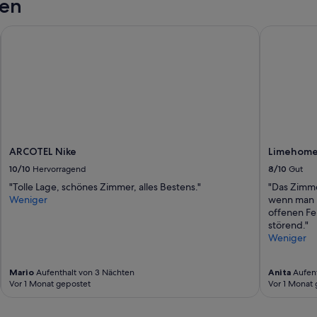
gen
ARCOTEL Nike
Limehome B
ARCOTEL Nike
Limehome 
10/10
Hervorragend
8/10
Gut
"Tolle Lage, schönes Zimmer, alles Bestens."
"Das Zimme
Weniger
wenn man b
offenen Fe
störend."
Weniger
Mario
Aufenthalt von 3 Nächten
Anita
Aufent
Vor 1 Monat gepostet
Vor 1 Monat 