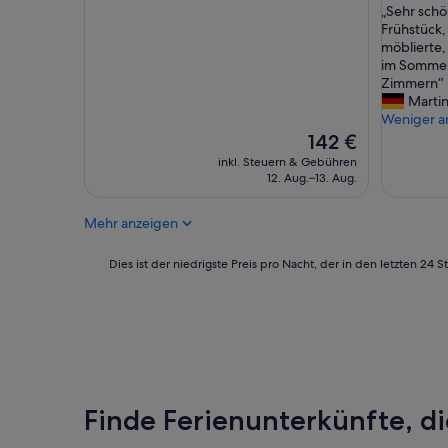
„
„Sehr schö
10,
10,
S
Frühstück, 
Hervorragend,
Hervorr
e
möblierte
(45
(90
h
im Sommer 
Bewertungen)
Bewertu
r
Zimmern“
s
Marti
c
Weniger a
h
Der
142 €
ö
Preis
inkl. Steuern & Gebühren
n
beträgt
12. Aug.–13. Aug.
e
142 €
s
Mehr anzeigen
e
r
w
Dies
Dies ist der niedrigste Preis pro Nacht, der in den letzten 
ü
ist
r
der
d
niedrigste
i
Preis
g
pro
e
Nacht,
s
der
H
in
Finde Ferienunterkünfte, di
a
den
u
letzten