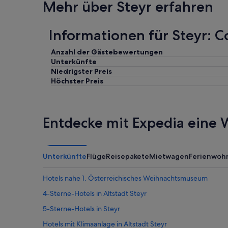
Mehr über Steyr erfahren
i
e
r
Informationen für Steyr: C
t
e
Anzahl der Gästebewertungen
,
Unterkünfte
g
Niedrigster Preis
e
Höchster Preis
r
ä
u
m
i
Entdecke mit Expedia eine W
g
e
Z
i
Unterkünfte
Flüge
Reisepakete
Mietwagen
Ferienwoh
m
m
Hotels nahe 1. Österreichisches Weihnachtsmuseum
e
r
4-Sterne-Hotels in Altstadt Steyr
.
5-Sterne-Hotels in Steyr
S
a
Hotels mit Klimaanlage in Altstadt Steyr
u