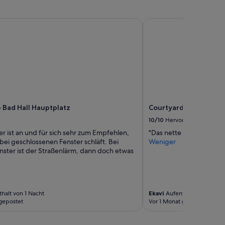
e
s
ad Hall Hauptplatz
Courtyard by Marriott 
F
r
ü
h
s
t
ü
c
k
s
Bad Hall Hauptplatz
Courtyard by Marriott
b
10/10
Hervorragend
u
r ist an und für sich sehr zum Empfehlen,
"Das nette Personal!"
f
ei geschlossenen Fenster schläft. Bei
Weniger
f
nster ist der Straßenlärm, dann doch etwas
e
t
“
halt von 1 Nacht
Ekavi
Aufenthalt von 1 Nach
gepostet
Vor 1 Monat gepostet