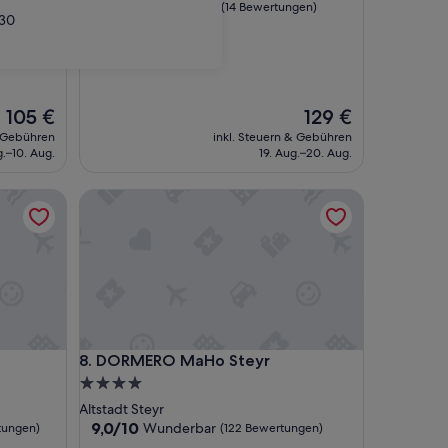
Unterkunft
9.2
9,2/10
Wunderbar
gen)
(14 Bewertungen)
30
von
10,
Wunderbar,
(14
Bewertungen)
Der
Der
105 €
129 €
Preis
Preis
& Gebühren
inkl. Steuern & Gebühren
beträgt
beträgt
g.–10. Aug.
19. Aug.–20. Aug.
105 €
129 €
DORMERO MaHo Steyr
DORMERO MaHo Steyr
8. DORMERO MaHo Steyr
4.0-
Sterne-
Altstadt Steyr
Unterkunft
9.0
9,0/10
Wunderbar
tungen)
(122 Bewertungen)
von