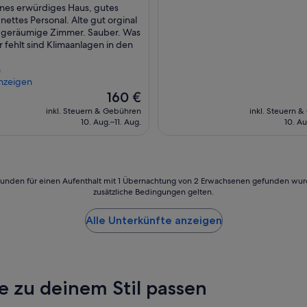
nes erwürdiges Haus, gutes
10,
nettes Personal. Alte gut orginal
agend,
Hervorragend,
, geräumige Zimmer. Sauber. Was
(49
fehlt sind Klimaanlagen in den
ngen)
Bewertungen)
n
nzeigen
Der
160 €
Preis
inkl. Steuern & Gebühren
inkl. Steuern 
beträgt
10. Aug.–11. Aug.
10. Au
160 €
24 Stunden für einen Aufenthalt mit 1 Übernachtung von 2 Erwachsenen gefunden wu
zusätzliche Bedingungen gelten.
Alle Unterkünfte anzeigen
e zu deinem Stil passen