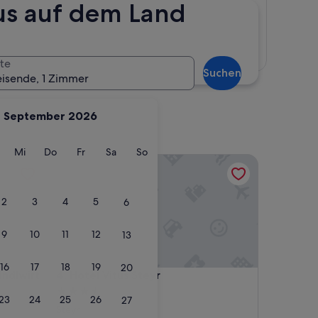
aus auf dem Land
Karte anzeigen
te
Suchen
eisende, 1 Zimmer
September 2026
g
ienstag
Mittwoch
Donnerstag
Freitag
Samstag
Sonntag
Mi
Do
Fr
Sa
So
wirt
Hotel Vitus Steyr
2
3
4
5
6
9
10
11
12
13
16
17
18
19
20
wirt
Hotel Vitus Steyr
indlwirt
4. Hotel Vitus Steyr
3.5-
23
24
25
26
27
Sterne-
Steyr