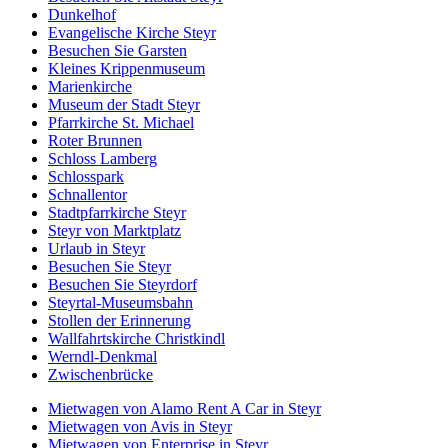
Dunkelhof
Evangelische Kirche Steyr
Besuchen Sie Garsten
Kleines Krippenmuseum
Marienkirche
Museum der Stadt Steyr
Pfarrkirche St. Michael
Roter Brunnen
Schloss Lamberg
Schlosspark
Schnallentor
Stadtpfarrkirche Steyr
Steyr von Marktplatz
Urlaub in Steyr
Besuchen Sie Steyr
Besuchen Sie Steyrdorf
Steyrtal-Museumsbahn
Stollen der Erinnerung
Wallfahrtskirche Christkindl
Werndl-Denkmal
Zwischenbrücke
Mietwagen von Alamo Rent A Car in Steyr
Mietwagen von Avis in Steyr
Mietwagen von Enterprise in Steyr