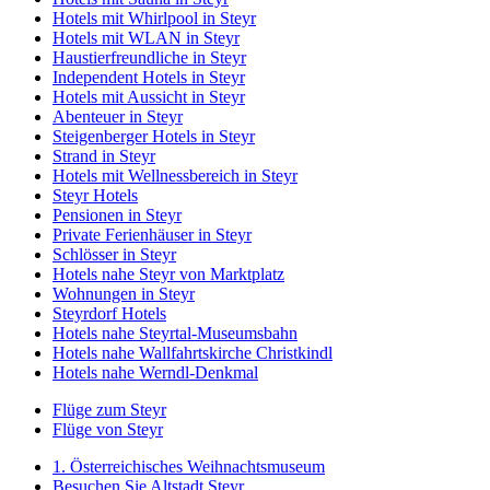
Hotels mit Whirlpool in Steyr
Hotels mit WLAN in Steyr
Haustierfreundliche in Steyr
Independent Hotels in Steyr
Hotels mit Aussicht in Steyr
Abenteuer in Steyr
Steigenberger Hotels in Steyr
Strand in Steyr
Hotels mit Wellnessbereich in Steyr
Steyr Hotels
Pensionen in Steyr
Private Ferienhäuser in Steyr
Schlösser in Steyr
Hotels nahe Steyr von Marktplatz
Wohnungen in Steyr
Steyrdorf Hotels
Hotels nahe Steyrtal-Museumsbahn
Hotels nahe Wallfahrtskirche Christkindl
Hotels nahe Werndl-Denkmal
Flüge zum Steyr
Flüge von Steyr
1. Österreichisches Weihnachtsmuseum
Besuchen Sie Altstadt Steyr