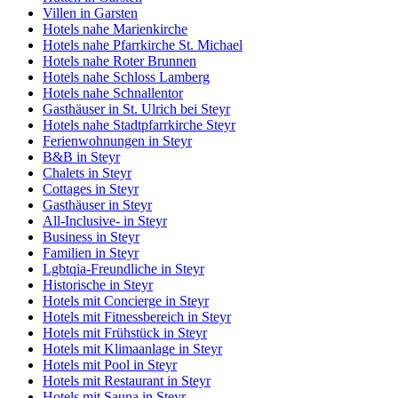
Villen in Garsten
Hotels nahe Marienkirche
Hotels nahe Pfarrkirche St. Michael
Hotels nahe Roter Brunnen
Hotels nahe Schloss Lamberg
Hotels nahe Schnallentor
Gasthäuser in St. Ulrich bei Steyr
Hotels nahe Stadtpfarrkirche Steyr
Ferienwohnungen in Steyr
B&B in Steyr
Chalets in Steyr
Cottages in Steyr
Gasthäuser in Steyr
All-Inclusive- in Steyr
Business in Steyr
Familien in Steyr
Lgbtqia-Freundliche in Steyr
Historische in Steyr
Hotels mit Concierge in Steyr
Hotels mit Fitnessbereich in Steyr
Hotels mit Frühstück in Steyr
Hotels mit Klimaanlage in Steyr
Hotels mit Pool in Steyr
Hotels mit Restaurant in Steyr
Hotels mit Sauna in Steyr