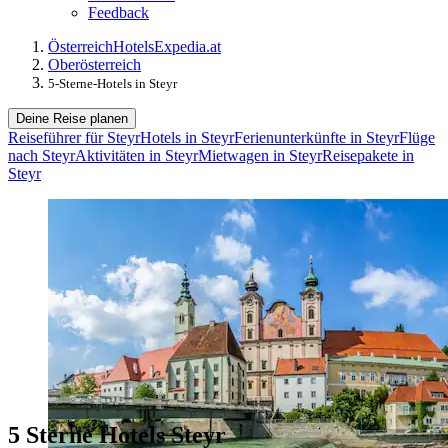
Feedback
Österreich
Hotels
Expedia.at
Oberösterreich
5-Sterne-Hotels in Steyr
Deine Reise planen
Reiseführer für Steyr
Hotels in Steyr
Ferienunterkünfte in Steyr
Flüge
nach Steyr
Aktivitäten in Steyr
Mietwagen in Steyr
Reisepakete in
Steyr
5 Sterne Hotels Steyr