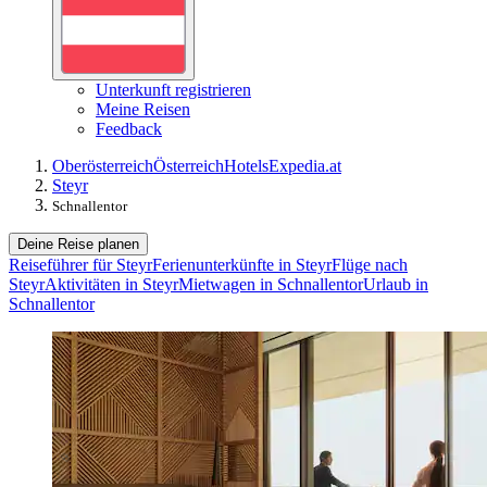
Unterkunft registrieren
Meine Reisen
Feedback
Oberösterreich
Österreich
Hotels
Expedia.at
Steyr
Schnallentor
Deine Reise planen
Reiseführer für Steyr
Ferienunterkünfte in Steyr
Flüge nach
Steyr
Aktivitäten in Steyr
Mietwagen in Schnallentor
Urlaub in
Schnallentor