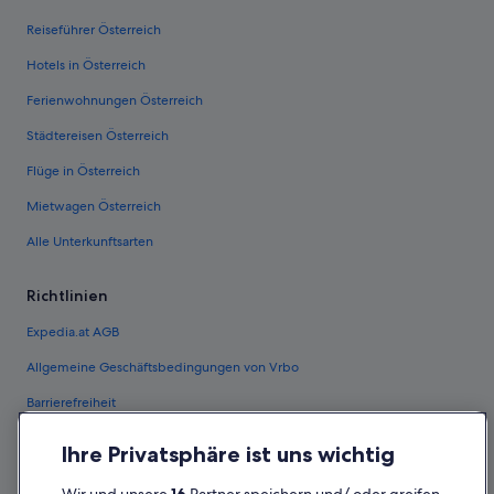
Reiseführer Österreich
Hotels in Österreich
Ferienwohnungen Österreich
Städtereisen Österreich
Flüge in Österreich
Mietwagen Österreich
Alle Unterkunftsarten
Richtlinien
Expedia.at AGB
Allgemeine Geschäftsbedingungen von Vrbo
Barrierefreiheit
Einreisebestimmungen
Ihre Privatsphäre ist uns wichtig
Datenschutzerklärung