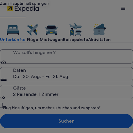
Zum Hauptinhalt springen
Reisen
mit
Unterkünfte
Flüge
Mietwagen
Reisepakete
Aktivitäten
Expedia:
Wo soll’s hingehen?
Hotels,
Daten
Do., 20. Aug. - Fr., 21. Aug.
günstige
Gäste
2 Reisende, 1 Zimmer
Flüge,
Flug hinzufügen, um mehr zu buchen und zu sparen*
Mietwagen,
Suchen