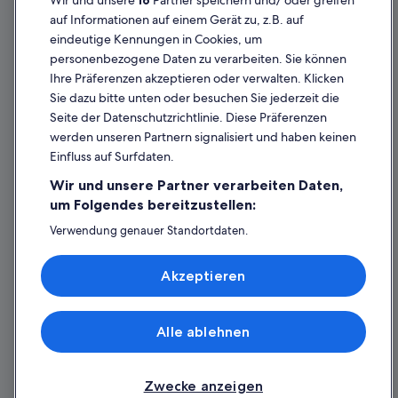
Wir und unsere
16
Partner speichern und/ oder greifen
Cookie-Erklärung
auf Informationen auf einem Gerät zu, z.B. auf
eindeutige Kennungen in Cookies, um
Rechtliche Hinweise/Kontakt
personenbezogene Daten zu verarbeiten. Sie können
Inhaltsrichtlinien und Melden von Inhalten
Ihre Präferenzen akzeptieren oder verwalten. Klicken
Sie dazu bitte unten oder besuchen Sie jederzeit die
Hilfe
Seite der Datenschutzrichtlinie. Diese Präferenzen
werden unseren Partnern signalisiert und haben keinen
Hilfe
Einfluss auf Surfdaten.
Buchung ändern oder stornieren
Wir und unsere Partner verarbeiten Daten,
Rückerstattungsprozess und Zeitrahmen
um Folgendes bereitzustellen:
Buchen Sie einen Flug mit einer Gutschrift bei der Fluggesellschaft
Verwendung genauer Standortdaten.
Endgeräteeigenschaften zur Identifikation aktiv abfragen.
Internationale Reisedokumente
Speichern von oder Zugriff auf Informationen auf einem
Akzeptieren
Endgerät. Personalisierte Werbung und Inhalte, Messung
von Werbeleistung und der Performance von Inhalten,
Zielgruppenforschung sowie Entwicklung und
Verbesserung von Angeboten.
Alle ablehnen
© 2026 Expedia, Inc., ein Unternehmen der Expedia Group. Alle Rechte
Liste der Partner (Lieferanten)
vorbehalten. Expedia und das Expedia-Logo sind Handelsmarken oder
eingetragene Handelsmarken von Expedia, Inc.
Zwecke anzeigen