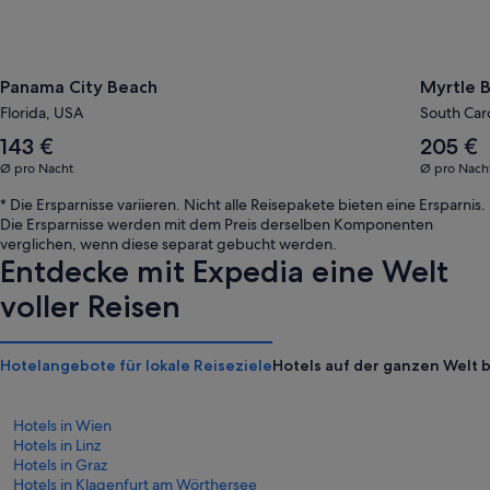
Panama City Beach
Myrtle 
Florida, USA
South Car
Der
Der
143 €
205 €
Durchschnittspreis
Durchschni
Ø pro Nacht
Ø pro Nach
pro
pro
Nacht
Nacht
* Die Ersparnisse variieren. Nicht alle Reisepakete bieten eine Ersparnis.
beträgt
beträgt
Die Ersparnisse werden mit dem Preis derselben Komponenten
143 €
205 €
verglichen, wenn diese separat gebucht werden.
Entdecke mit Expedia eine Welt
voller Reisen
Hotelangebote für lokale Reiseziele
Hotels auf der ganzen Welt 
Hotels in Wien
Hotels in Linz
Hotels in Graz
Hotels in Klagenfurt am Wörthersee