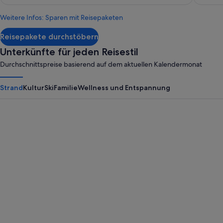
739 €,
siehe
Weitere Infos: Sparen mit Reisepaketen
weitere
Informationen
Reisepakete durchstöbern
zum
Standardpreis.
Unterkünfte für jeden Reisestil
Durchschnittspreise basierend auf dem aktuellen Kalendermonat
Strand
Kultur
Ski
Familie
Wellness und Entspannung
Panama City Beach
Myrtle B