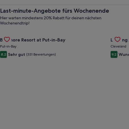
Aktivitäten
Last-minute-Angebote fürs Wochenende
und
Hier warten mindestens 20% Rabatt für deinen nächsten
Wochenendtrip!
Reisepaketen
Gallery
Angebot für Bayshore Resort at Put-in-Bay ansehen
Gallery
Angebot 
Bayshore Resort at Put-in-Bay
Landing
Carousel
Carous
Put-in-Bay
Cleveland
suchen
Sehr gut
Wund
8,2
(331 Bewertungen)
9,2