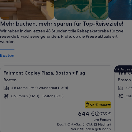
All-inclusive
Mehr buchen, mehr sparen für Top-Reiseziele!
Resort
Wellness
Wir haben in den letzten 48 Stunden tolle Reisepaketpreise für zwei
reisende Erwachsene gefunden. Prüfe, ob die Preise aktualisiert
wurden.
Boston
Bildergalerie
Durch Klicken erhältst du weitere Informationen zu Fairmont 
Bilder
Durch Kl
VIP Acces
Fairmont Copley Plaza, Boston + Flug
The Co
für
für
Boston
Boston
Fairmont
The
4.5 Sterne - 9/10 Wunderbar (1.301)
4 S
Copley
Colon
Plaza,
Hotel
Columbus (CMH) - Boston (BOS)
Col
Boston
Back
Boston
95 € Rabatt
Bay
Der
644 €
Der
739 €
Preis
alte
pro Person
beträgt
Preis
Do., 1. Okt.–Sa., 3. Okt. (2 Nächte)
644 €.
Vor 3 Stunden gefunden
war