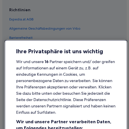
Landhotels in Vöcklabruck
Richtlinien
Lodges in Vöcklabruck
Expedia.at AGB
Motels in Vöcklabruck
Allgemeine Geschäftsbedingungen von Vrbo
Pensionen in Vöcklabruck
Barrierefreiheit
Private Ferienhäuser in Vöcklabruck
Einreisebestimmungen
Safarizelte in Vöcklabruck
Ihre Privatsphäre ist uns wichtig
Schlösser in Vöcklabruck
Datenschutzerklärung
Wir und unsere
16
Partner speichern und/ oder greifen
Villen in Vöcklabruck
Cookie-Erklärung
auf Informationen auf einem Gerät zu, z.B. auf
All-Inclusive- in Vöcklabruck
eindeutige Kennungen in Cookies, um
Rechtliche Hinweise/Kontakt
personenbezogene Daten zu verarbeiten. Sie können
Hotels mit Casino in Vöcklabruck
Inhaltsrichtlinien und Melden von Inhalten
Ihre Präferenzen akzeptieren oder verwalten. Klicken
Hotels mit Frühstück in Vöcklabruck
Sie dazu bitte unten oder besuchen Sie jederzeit die
Hilfe
Hotels mit Klimaanlage in Vöcklabruck
Seite der Datenschutzrichtlinie. Diese Präferenzen
werden unseren Partnern signalisiert und haben keinen
Hilfe
Hotels mit Pool in Vöcklabruck
Einfluss auf Surfdaten.
Hotels mit Sauna in Vöcklabruck
Buchung ändern oder stornieren
Wir und unsere Partner verarbeiten Daten,
Hotels mit Yoga in Vöcklabruck
Rückerstattungsprozess und Zeitrahmen
um Folgendes bereitzustellen: