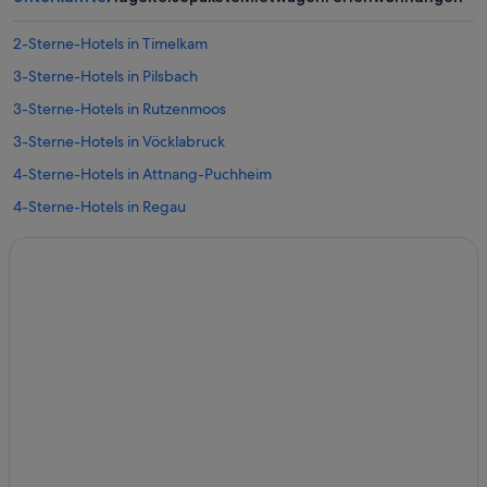
2-Sterne-Hotels in Timelkam
3-Sterne-Hotels in Pilsbach
3-Sterne-Hotels in Rutzenmoos
3-Sterne-Hotels in Vöcklabruck
4-Sterne-Hotels in Attnang-Puchheim
4-Sterne-Hotels in Regau
5-Sterne-Hotels in Regau
5-Sterne-Hotels in Vöcklabruck
Hotels mit Casino in Attnang-Puchheim
Hotels mit Restaurant in Attnang-Puchheim
Hotels mit Wellnessbereich in Attnang-Puchheim
Attnang-Puchheim Hotels
Pensionen in Attnang-Puchheim
Villen in Attnang-Puchheim