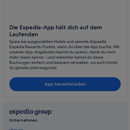
Ferienwohnungen in Bahnhof Timelkam
Hotels nahe Bahnhof Timelkam
B&B in Bahnhof Vöcklabruck
Die Expedia-App hält dich auf dem
Hotels nahe Bahnhof Vöcklabruck
Laufenden
Hotels nahe Basilika Maria Puchheim
Spare bei ausgewählten Hotels und sammle doppelte
Expedia Rewards-Punkte, wenn du über die App buchst. Mit
Hotels nahe Burgruine Altwartenburg
unseren App-Angeboten kannst du sparen, damit du noch
Hotels nahe Golfclub Attersee-Traunsee
mehr reisen kannst – und nebenher kannst du deine
Buchungen einfach und bequem verwalten, wo auch immer
Ferienwohnungen in Lenzing
du gerade unterwegs bist.
B&B in Lenzing
Pensionen in Pilsbach
App herunterladen
Hausboote in Regau
Strand in Regau
Regau Hotels
Hütten in Regau
Unternehmen
Pensionen in Regau
Über uns