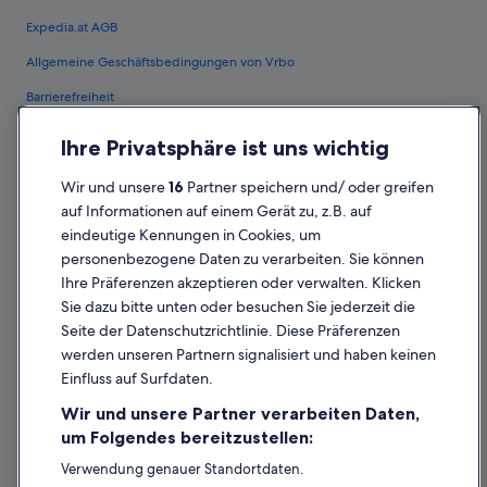
Expedia.at AGB
Allgemeine Geschäftsbedingungen von Vrbo
Barrierefreiheit
Einreisebestimmungen
Ihre Privatsphäre ist uns wichtig
Datenschutzerklärung
Wir und unsere
16
Partner speichern und/ oder greifen
Cookie-Erklärung
auf Informationen auf einem Gerät zu, z.B. auf
eindeutige Kennungen in Cookies, um
Rechtliche Hinweise/Kontakt
personenbezogene Daten zu verarbeiten. Sie können
Inhaltsrichtlinien und Melden von Inhalten
Ihre Präferenzen akzeptieren oder verwalten. Klicken
Sie dazu bitte unten oder besuchen Sie jederzeit die
Hilfe
Seite der Datenschutzrichtlinie. Diese Präferenzen
werden unseren Partnern signalisiert und haben keinen
Hilfe
Einfluss auf Surfdaten.
Buchung ändern oder stornieren
Wir und unsere Partner verarbeiten Daten,
Rückerstattungsprozess und Zeitrahmen
um Folgendes bereitzustellen:
Buchen Sie einen Flug mit einer Gutschrift bei der Fluggesellschaft
Verwendung genauer Standortdaten.