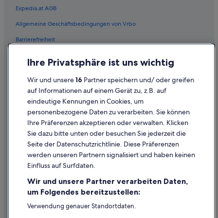
Mietwagenanbieter in Österreich
Expedia.at AGB
Alamo Rent A Car-Mietwagen in Österreich
Allgemeine Geschäftsbedingungen von Vrbo
Budget-Mietwagen in Österreich
Barrierefreiheit
Enterprise-Mietwagen in Österreich
Einreisebestimmungen
Ihre Privatsphäre ist uns wichtig
Hertz-Mietwagen in Österreich
Datenschutzerklärung
Thrifty Car Rental-Mietwagen in Österreich
Wir und unsere
16
Partner speichern und/ oder greifen
Cookie-Erklärung
auf Informationen auf einem Gerät zu, z.B. auf
Avis-Mietwagen in Österreich
eindeutige Kennungen in Cookies, um
Rechtliche Hinweise/Kontakt
Dollar Rent A Car-Mietwagen in Österreich
personenbezogene Daten zu verarbeiten. Sie können
Inhaltsrichtlinien und Melden von Inhalten
National-Mietwagen in Österreich
Ihre Präferenzen akzeptieren oder verwalten. Klicken
Sie dazu bitte unten oder besuchen Sie jederzeit die
Fox Rental Cars-Mietwagen in Österreich
Hilfe
Seite der Datenschutzrichtlinie. Diese Präferenzen
Payless-Mietwagen in Österreich
werden unseren Partnern signalisiert und haben keinen
Hilfe
Europcar-Mietwagen in Österreich
Einfluss auf Surfdaten.
Entdecken Sie weitere Fahrzeugtypen in
Buchung ändern oder stornieren
Wir und unsere Partner verarbeiten Daten,
Österreich
Rückerstattungsprozess und Zeitrahmen
um Folgendes bereitzustellen:
Mietwagen des Typs Mini in Österreich
Buchen Sie einen Flug mit einer Gutschrift bei der Fluggesellschaft
Verwendung genauer Standortdaten.
Mietwagen des Typs Economy in Österreich
Endgeräteeigenschaften zur Identifikation aktiv abfragen.