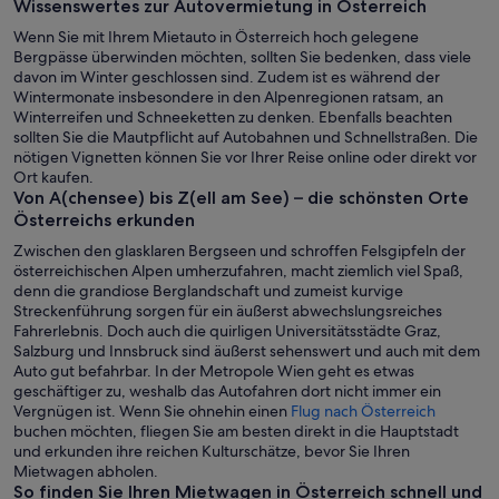
Wissenswertes zur Autovermietung in Österreich
Wenn Sie mit Ihrem Mietauto in Österreich hoch gelegene
Bergpässe überwinden möchten, sollten Sie bedenken, dass viele
davon im Winter geschlossen sind. Zudem ist es während der
Wintermonate insbesondere in den Alpenregionen ratsam, an
Winterreifen und Schneeketten zu denken. Ebenfalls beachten
sollten Sie die Mautpflicht auf Autobahnen und Schnellstraßen. Die
nötigen Vignetten können Sie vor Ihrer Reise online oder direkt vor
Ort kaufen.
Von A(chensee) bis Z(ell am See) – die schönsten Orte
Österreichs erkunden
Zwischen den glasklaren Bergseen und schroffen Felsgipfeln der
österreichischen Alpen umherzufahren, macht ziemlich viel Spaß,
denn die grandiose Berglandschaft und zumeist kurvige
Streckenführung sorgen für ein äußerst abwechslungsreiches
Fahrerlebnis. Doch auch die quirligen Universitätsstädte Graz,
Salzburg und Innsbruck sind äußerst sehenswert und auch mit dem
Auto gut befahrbar. In der Metropole Wien geht es etwas
geschäftiger zu, weshalb das Autofahren dort nicht immer ein
Vergnügen ist. Wenn Sie ohnehin einen
Flug nach Österreich
buchen möchten, fliegen Sie am besten direkt in die Hauptstadt
und erkunden ihre reichen Kulturschätze, bevor Sie Ihren
Mietwagen abholen.
So finden Sie Ihren Mietwagen in Österreich schnell und