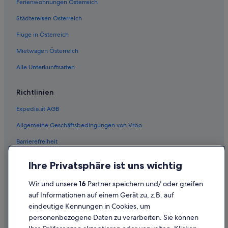
Ferienwohnungen Österreich
Städtereisen Österreich
Flüge in Österreich
Mietwagen Österreich
Alle Unterkunftsarten
Richtlinien
Expedia.at AGB
Allgemeine Geschäftsbedingungen von Vrbo
Barrierefreiheit
Einreisebestimmungen
Ihre Privatsphäre ist uns wichtig
Datenschutzerklärung
Wir und unsere
16
Partner speichern und/ oder greifen
Cookie-Erklärung
auf Informationen auf einem Gerät zu, z.B. auf
eindeutige Kennungen in Cookies, um
Rechtliche Hinweise/Kontakt
personenbezogene Daten zu verarbeiten. Sie können
Inhaltsrichtlinien und Melden von Inhalten