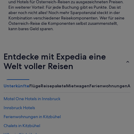
und Hotels für Österreich-Reisen zu ausgezeichneten Preisen.
Ein weiterer Vorteil: Für jede Buchung gibt es Punkte. Das ist
aber noch nicht alles! Noch mehr Sparpotenzial steckt in der
Kombination verschiedener Reisekomponenten. Wer für seine
Österreich-Reise die Komponenten selbst zusammenstellt,
kann bares Geld sparen.
Entdecke mit Expedia eine
Welt voller Reisen
Unterkünfte
Flüge
Reisepakete
Mietwagen
Ferienwohnungen
An
Motel One Hotels in Innsbruck
Innsbruck Hotels
Ferienwohnungen in Kitzbühel
Chalets in Kitzbühel