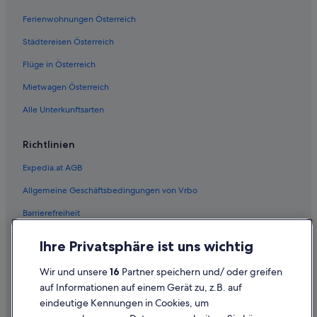
Ferienwohnungen Österreich
Städtereisen Österreich
Flüge in Österreich
Mietwagen Österreich
Alle Unterkunftsarten
Richtlinien
Expedia.at AGB
Allgemeine Geschäftsbedingungen von Vrbo
Barrierefreiheit
Einreisebestimmungen
Ihre Privatsphäre ist uns wichtig
Datenschutzerklärung
Wir und unsere
16
Partner speichern und/ oder greifen
Cookie-Erklärung
auf Informationen auf einem Gerät zu, z.B. auf
eindeutige Kennungen in Cookies, um
Rechtliche Hinweise/Kontakt