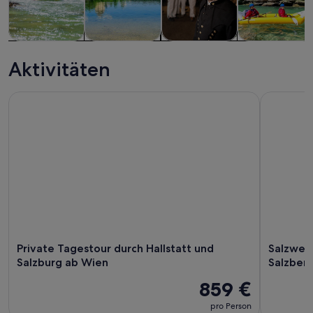
Touren und
Private &
Geschichte &
Wasseraktivitä
Tagesausflüge
individuelle
Kultur
Aktivitäten
Touren
Private Tagestour durch Hallstatt und Salzburg ab Wien
Salzwelten
Private Tagestour durch Hallstatt und
Salzwelt
Salzburg ab Wien
Salzber
859 €
pro Person