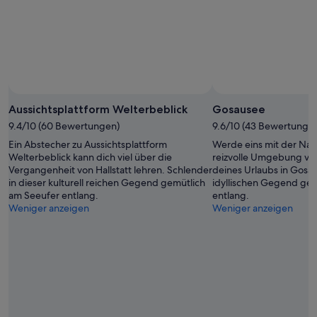
Aussichtsplattform Welterbeblick
Gosausee
9.4/10 (60 Bewertungen)
9.6/10 (43 Bewertunge
Ein Abstecher zu Aussichtsplattform
Werde eins mit der Nat
Welterbeblick kann dich viel über die
reizvolle Umgebung v
Vergangenheit von Hallstatt lehren. Schlender
deines Urlaubs in Gosau
in dieser kulturell reichen Gegend gemütlich
idyllischen Gegend gem
am Seeufer entlang.
entlang.
Weniger anzeigen
Weniger anzeigen