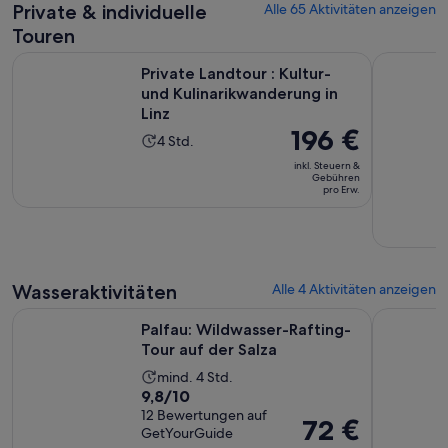
Private & individuelle
Alle 65 Aktivitäten anzeigen
aktuelle
Touren
Preis
beträgt
Wir
Private Landtour : Kultur- und Kulinarikwanderung in Linz
Alte Schät
Private Landtour : Kultur-
109 €
und Kulinarikwanderung in
pro
Linz
Erw.
Der
196 €
Die
4 Std.
Preis
Aktivität
inkl. Steuern &
beträgt
Gebühren
dauert
pro Erw.
196 €
4
pro
Stunden
Erw.
Wasseraktivitäten
Alle 4 Aktivitäten anzeigen
Wird in einem
Palfau: Wildwasser-Rafting-Tour auf der Salza
Private Ha
Palfau: Wildwasser-Rafting-
Tour auf der Salza
Die
mind. 4 Std.
9.8
9,8/10
Aktivität
von
12 Bewertungen auf
dauert
Der
72 €
GetYourGuide
10,
4
Preis