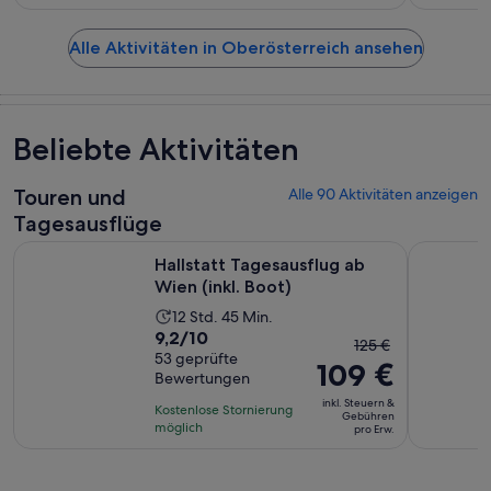
Alle Aktivitäten in Oberösterreich ansehen
Beliebte Aktivitäten
Touren und
Alle 90 Aktivitäten anzeigen
Tagesausflüge
Wird in einem ne
Hallstatt Tagesausflug ab Wien (inkl. Boot)
Hallstatt 
Hallstatt Tagesausflug ab
Wien (inkl. Boot)
Die
12 Std. 45 Min.
9.2
9,2/10
Aktivität
Der
125 €
von
53 geprüfte
dauert
109 €
vorherige
Bewertungen
10,
12
Preis
basierend
inkl. Steuern &
Stunden
Kostenlose Stornierung
war
Gebühren
auf
möglich
und
pro Erw.
125 €
53
45
und
Bewertungen.
Minuten
der