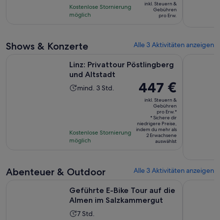
basierend
inkl. Steuern &
Stunden
Kostenlose Stornierung
beträgt
Gebühren
auf
möglich
pro Erw.
72 €
12
pro
Bewertungen.
Erw.
Shows & Konzerte
Alle 3 Aktivitäten anzeigen
Wird in einem neu
Linz: Privattour Pöstlingberg und Altstadt
Literatur i
Linz: Privattour Pöstlingberg
und Altstadt
Der
447 €
Die
mind. 3 Std.
Preis
Aktivität
inkl. Steuern &
beträgt
Gebühren
dauert
pro Erw.*
447 €
3
* Sichere dir
niedrigere Preise,
pro
Stunden
indem du mehr als
Kostenlose Stornierung
Erw.*
2 Erwachsene
möglich
auswählst
Abenteuer & Outdoor
Alle 3 Aktivitäten anzeigen
Wird 
Geführte E-Bike Tour auf die Almen im Salzkammergut
Salzburg 
Geführte E-Bike Tour auf die
Almen im Salzkammergut
Die
7 Std.