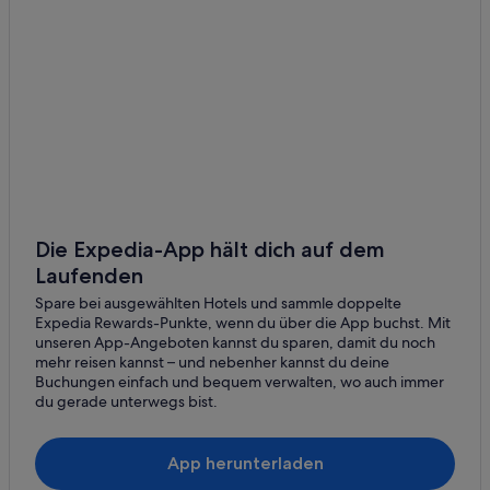
Best Western Hotels in Linz
Hilton Hotels in Linz
Hotels mit Whirlpool in Linz
Romantische in Linz
Nh Hotels in Linz
Linz Hotels
Hotels mit Frühstück in Mondsee
Motel One Hotels in Mondsee
Die Expedia-App hält dich auf dem
Laufenden
Villen in Puchenau
Spare bei ausgewählten Hotels und sammle doppelte
Hotels mit Frühstück in Wels
Expedia Rewards-Punkte, wenn du über die App buchst. Mit
unseren App-Angeboten kannst du sparen, damit du noch
mehr reisen kannst – und nebenher kannst du deine
Buchungen einfach und bequem verwalten, wo auch immer
du gerade unterwegs bist.
App herunterladen