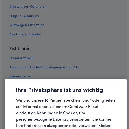
Städtereisen Österreich
Flüge in Österreich
Mietwagen Österreich
Alle Unterkunftsarten
Richtlinien
Expedia.at AGB
Allgemeine Geschäftsbedingungen von Vrbo
Barrierefreiheit
Einreisebestimmungen
Ihre Privatsphäre ist uns wichtig
Datenschutzerklärung
Wir und unsere
16
Partner speichern und/ oder greifen
Cookie-Erklärung
auf Informationen auf einem Gerät zu, z.B. auf
eindeutige Kennungen in Cookies, um
Rechtliche Hinweise/Kontakt
personenbezogene Daten zu verarbeiten. Sie können
Inhaltsrichtlinien und Melden von Inhalten
Ihre Präferenzen akzeptieren oder verwalten. Klicken