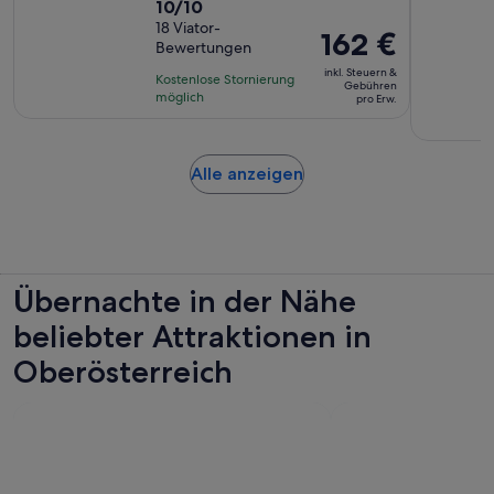
10.0
10/10
Aktivität
von
18 Viator-
dauert
Der
162 €
Bewertungen
10,
7
Preis
basierend
inkl. Steuern &
Stunden
Kostenlose Stornierung
beträgt
Gebühren
auf
möglich
pro Erw.
162 €
18
pro
Bewertungen.
Erw.
Wird
Alle anzeigen
in
einem
neuen
Tab
geöffnet
Übernachte in der Nähe
beliebter Attraktionen in
Oberösterreich