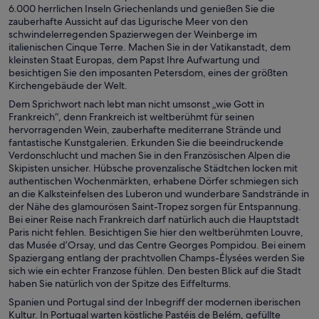
Prag Hotels
6.000 herrlichen Inseln Griechenlands und genießen Sie die
zauberhafte Aussicht auf das Ligurische Meer von den
Rom Hotels
schwindelerregenden Spazierwegen der Weinberge im
italienischen Cinque Terre. Machen Sie in der Vatikanstadt, dem
Salzburg Hotels
kleinsten Staat Europas, dem Papst Ihre Aufwartung und
Venedig Hotels
besichtigen Sie den imposanten Petersdom, eines der größten
Kirchengebäude der Welt.
Wien Hotels
Dem Sprichwort nach lebt man nicht umsonst „wie Gott in
All-Inclusive- in Kroatien
Frankreich“, denn Frankreich ist weltberühmt für seinen
hervorragenden Wein, zauberhafte mediterrane Strände und
fantastische Kunstgalerien. Erkunden Sie die beeindruckende
Verdonschlucht und machen Sie in den Französischen Alpen die
Skipisten unsicher. Hübsche provenzalische Städtchen locken mit
authentischen Wochenmärkten, erhabene Dörfer schmiegen sich
an die Kalksteinfelsen des Luberon und wunderbare Sandstrände in
der Nähe des glamourösen Saint-Tropez sorgen für Entspannung.
Bei einer Reise nach Frankreich darf natürlich auch die Hauptstadt
Paris nicht fehlen. Besichtigen Sie hier den weltberühmten Louvre,
das Musée d’Orsay, und das Centre Georges Pompidou. Bei einem
Spaziergang entlang der prachtvollen Champs-Élysées werden Sie
sich wie ein echter Franzose fühlen. Den besten Blick auf die Stadt
haben Sie natürlich von der Spitze des Eiffelturms.
Spanien und Portugal sind der Inbegriff der modernen iberischen
Kultur. In Portugal warten köstliche Pastéis de Belém, gefüllte