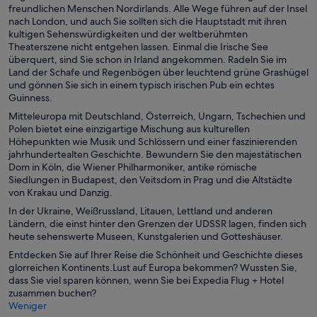
freundlichen Menschen Nordirlands. Alle Wege führen auf der Insel
nach London, und auch Sie sollten sich die Hauptstadt mit ihren
kultigen Sehenswürdigkeiten und der weltberühmten
Theaterszene nicht entgehen lassen. Einmal die Irische See
überquert, sind Sie schon in Irland angekommen. Radeln Sie im
Land der Schafe und Regenbögen über leuchtend grüne Grashügel
und gönnen Sie sich in einem typisch irischen Pub ein echtes
Guinness.
Mitteleuropa mit Deutschland, Österreich, Ungarn, Tschechien und
Polen bietet eine einzigartige Mischung aus kulturellen
Höhepunkten wie Musik und Schlössern und einer faszinierenden
jahrhundertealten Geschichte. Bewundern Sie den majestätischen
Dom in Köln, die Wiener Philharmoniker, antike römische
Siedlungen in Budapest, den Veitsdom in Prag und die Altstädte
von Krakau und Danzig.
In der Ukraine, Weißrussland, Litauen, Lettland und anderen
Ländern, die einst hinter den Grenzen der UDSSR lagen, finden sich
heute sehenswerte Museen, Kunstgalerien und Gotteshäuser.
Entdecken Sie auf Ihrer Reise die Schönheit und Geschichte dieses
glorreichen Kontinents.Lust auf Europa bekommen? Wussten Sie,
dass Sie viel sparen können, wenn Sie bei Expedia Flug + Hotel
zusammen buchen?
Weniger