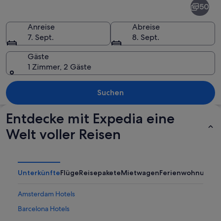
50
Anreise
Abreise
7. Sept.
8. Sept.
Gäste
1 Zimmer, 2 Gäste
Eine Küstenstadt mit weiß getünchten 
Suchen
Entdecke mit Expedia eine
Welt voller Reisen
Unterkünfte
Flüge
Reisepakete
Mietwagen
Ferienwohnunge
Amsterdam Hotels
Barcelona Hotels