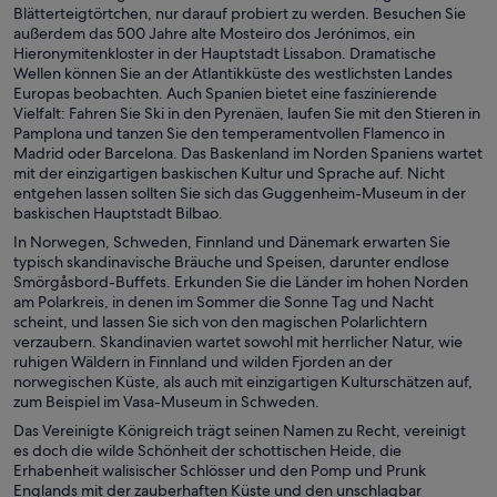
Blätterteigtörtchen, nur darauf probiert zu werden. Besuchen Sie
außerdem das 500 Jahre alte Mosteiro dos Jerónimos, ein
Hieronymitenkloster in der Hauptstadt Lissabon. Dramatische
Wellen können Sie an der Atlantikküste des westlichsten Landes
Europas beobachten. Auch Spanien bietet eine faszinierende
Vielfalt: Fahren Sie Ski in den Pyrenäen, laufen Sie mit den Stieren in
Pamplona und tanzen Sie den temperamentvollen Flamenco in
Madrid oder Barcelona. Das Baskenland im Norden Spaniens wartet
mit der einzigartigen baskischen Kultur und Sprache auf. Nicht
entgehen lassen sollten Sie sich das Guggenheim-Museum in der
baskischen Hauptstadt Bilbao.
In Norwegen, Schweden, Finnland und Dänemark erwarten Sie
typisch skandinavische Bräuche und Speisen, darunter endlose
Smörgåsbord-Buffets. Erkunden Sie die Länder im hohen Norden
am Polarkreis, in denen im Sommer die Sonne Tag und Nacht
scheint, und lassen Sie sich von den magischen Polarlichtern
verzaubern. Skandinavien wartet sowohl mit herrlicher Natur, wie
ruhigen Wäldern in Finnland und wilden Fjorden an der
norwegischen Küste, als auch mit einzigartigen Kulturschätzen auf,
zum Beispiel im Vasa-Museum in Schweden.
Das Vereinigte Königreich trägt seinen Namen zu Recht, vereinigt
es doch die wilde Schönheit der schottischen Heide, die
Erhabenheit walisischer Schlösser und den Pomp und Prunk
Englands mit der zauberhaften Küste und den unschlagbar