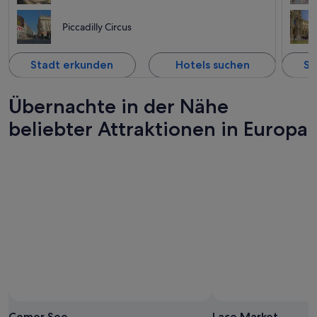
Piccadilly Circus
Stadt erkunden
Hotels suchen
St
Übernachte in der Nähe
beliebter Attraktionen in Europa
Comer See
Lace Market