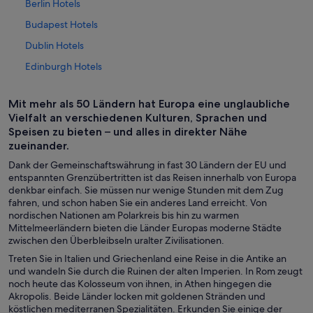
Berlin Hotels
Budapest Hotels
Dublin Hotels
Edinburgh Hotels
Innsbruck Hotels
Mit mehr als 50 Ländern hat Europa eine unglaubliche
Villen in Italien
Vielfalt an verschiedenen Kulturen, Sprachen und
Jesolo Hotels
Speisen zu bieten – und alles in direkter Nähe
zueinander.
Chalets in Kitzbühel
Dank der Gemeinschaftswährung in fast 30 Ländern der EU und
Klagenfurt am Wörthersee Hotels
entspannten Grenzübertritten ist das Reisen innerhalb von Europa
denkbar einfach. Sie müssen nur wenige Stunden mit dem Zug
Lissabon Hotels
fahren, und schon haben Sie ein anderes Land erreicht. Von
London Hotels
nordischen Nationen am Polarkreis bis hin zu warmen
Mittelmeerländern bieten die Länder Europas moderne Städte
Mailand Hotels
zwischen den Überbleibseln uralter Zivilisationen.
München Hotels
Treten Sie in Italien und Griechenland eine Reise in die Antike an
und wandeln Sie durch die Ruinen der alten Imperien. In Rom zeugt
Chalets in Österreich
noch heute das Kolosseum von ihnen, in Athen hingegen die
Akropolis. Beide Länder locken mit goldenen Stränden und
Paris Hotels
köstlichen mediterranen Spezialitäten. Erkunden Sie einige der