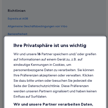
Richtlinien
Expedia.at AGB
Allgemeine Geschäftsbedingungen von Vrbo
Barrierefreiheit
Einreisebestimmungen
Ihre Privatsphäre ist uns wichtig
Datenschutzerklärung
Wir und unsere
16
Partner speichern und/ oder greifen
Cookie-Erklärung
auf Informationen auf einem Gerät zu, z.B. auf
eindeutige Kennungen in Cookies, um
Rechtliche Hinweise/Kontakt
personenbezogene Daten zu verarbeiten. Sie können
Inhaltsrichtlinien und Melden von Inhalten
Ihre Präferenzen akzeptieren oder verwalten. Klicken
Sie dazu bitte unten oder besuchen Sie jederzeit die
Hilfe
Seite der Datenschutzrichtlinie. Diese Präferenzen
werden unseren Partnern signalisiert und haben keinen
Hilfe
Einfluss auf Surfdaten.
Buchung ändern oder stornieren
Wir und unsere Partner verarbeiten Daten,
Rückerstattungsprozess und Zeitrahmen