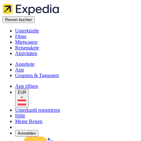
Reisen buchen
Unterkünfte
Flüge
Mietwagen
Reisepakete
Aktivitäten
Angebote
App
Gruppen & Tagungen
App öffnen
EUR
•
Unterkunft registrieren
Hilfe
Meine Reisen
Anmelden