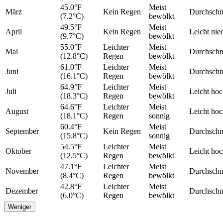
45.0°F
Meist
März
Kein Regen
Durchschni
(7.2°C)
bewölkt
49.5°F
Meist
April
Kein Regen
Leicht nie
(9.7°C)
bewölkt
55.0°F
Leichter
Meist
Mai
Durchschni
(12.8°C)
Regen
bewölkt
61.0°F
Leichter
Meist
Juni
Durchschni
(16.1°C)
Regen
bewölkt
64.9°F
Leichter
Meist
Juli
Leicht ho
(18.3°C)
Regen
bewölkt
64.6°F
Leichter
Meist
August
Leicht ho
(18.1°C)
Regen
sonnig
60.4°F
Meist
September
Kein Regen
Durchschni
(15.8°C)
sonnig
54.5°F
Leichter
Meist
Oktober
Leicht ho
(12.5°C)
Regen
bewölkt
47.1°F
Leichter
Meist
November
Durchschni
(8.4°C)
Regen
bewölkt
42.8°F
Leichter
Meist
Dezember
Durchschni
(6.0°C)
Regen
bewölkt
Weniger