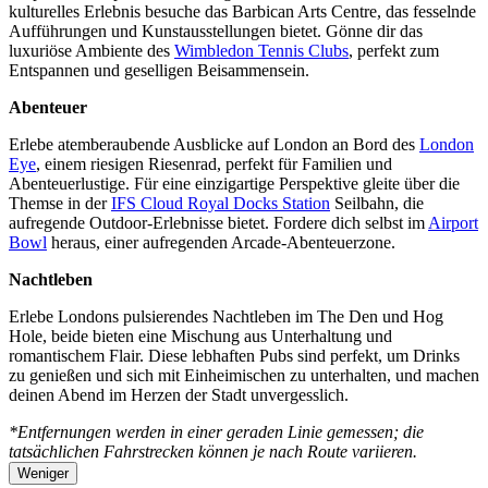
kulturelles Erlebnis besuche das Barbican Arts Centre, das fesselnde
Aufführungen und Kunstausstellungen bietet. Gönne dir das
luxuriöse Ambiente des
Wimbledon Tennis Clubs
, perfekt zum
Entspannen und geselligen Beisammensein.
Abenteuer
Erlebe atemberaubende Ausblicke auf London an Bord des
London
Eye
, einem riesigen Riesenrad, perfekt für Familien und
Abenteuerlustige. Für eine einzigartige Perspektive gleite über die
Themse in der
IFS Cloud Royal Docks Station
Seilbahn, die
aufregende Outdoor-Erlebnisse bietet. Fordere dich selbst im
Airport
Bowl
heraus, einer aufregenden Arcade-Abenteuerzone.
Nachtleben
Erlebe Londons pulsierendes Nachtleben im The Den und Hog
Hole, beide bieten eine Mischung aus Unterhaltung und
romantischem Flair. Diese lebhaften Pubs sind perfekt, um Drinks
zu genießen und sich mit Einheimischen zu unterhalten, und machen
deinen Abend im Herzen der Stadt unvergesslich.
*Entfernungen werden in einer geraden Linie gemessen; die
tatsächlichen Fahrstrecken können je nach Route variieren.
Weniger