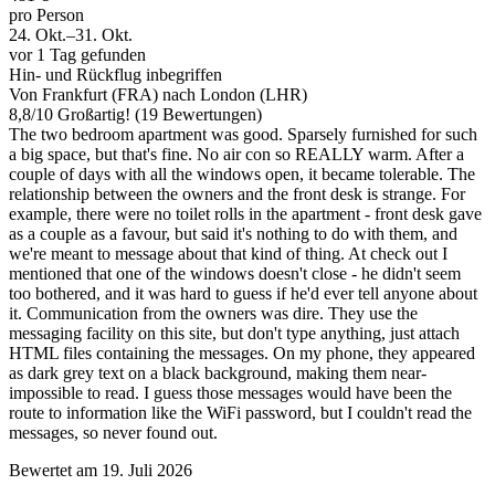
pro Person
24. Okt.–31. Okt.
vor 1 Tag gefunden
Hin- und Rückflug inbegriffen
Von Frankfurt (FRA) nach London (LHR)
8,8
/
10
Großartig! (19 Bewertungen)
The two bedroom apartment was good. Sparsely furnished for such
a big space, but that's fine. No air con so REALLY warm. After a
couple of days with all the windows open, it became tolerable. The
relationship between the owners and the front desk is strange. For
example, there were no toilet rolls in the apartment - front desk gave
as a couple as a favour, but said it's nothing to do with them, and
we're meant to message about that kind of thing. At check out I
mentioned that one of the windows doesn't close - he didn't seem
too bothered, and it was hard to guess if he'd ever tell anyone about
it. Communication from the owners was dire. They use the
messaging facility on this site, but don't type anything, just attach
HTML files containing the messages. On my phone, they appeared
as dark grey text on a black background, making them near-
impossible to read. I guess those messages would have been the
route to information like the WiFi password, but I couldn't read the
messages, so never found out.
Bewertet am 19. Juli 2026