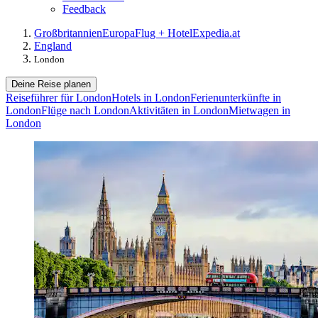
Feedback
Großbritannien
Europa
Flug + Hotel
Expedia.at
England
London
Deine Reise planen
Reiseführer für London
Hotels in London
Ferienunterkünfte in
London
Flüge nach London
Aktivitäten in London
Mietwagen in
London