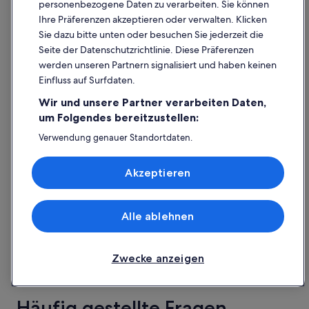
personenbezogene Daten zu verarbeiten. Sie können
Bewertungen)
Der
113 €
Ihre Präferenzen akzeptieren oder verwalten. Klicken
Preis
Sie dazu bitte unten oder besuchen Sie jederzeit die
6. Sept.–7. Sept.
beträgt
Seite der Datenschutzrichtlinie. Diese Präferenzen
inkl. Steuern & Gebühren
113 €
werden unseren Partnern signalisiert und haben keinen
pro
Einfluss auf Surfdaten.
Hotels in Klagenfurt am
Nacht
Wir und unsere Partner verarbeiten Daten,
vom
Wörthersee mit
um Folgendes bereitzustellen:
6.
Sternebewertung
Sept.
Verwendung genauer Standortdaten.
bis
Endgeräteeigenschaften zur Identifikation aktiv abfragen.
Speichern von oder Zugriff auf Informationen auf einem
zum
5-Sterne-Hotels
4-Sterne-Ho
Akzeptieren
Endgerät. Personalisierte Werbung und Inhalte, Messung
7.
von Werbeleistung und der Performance von Inhalten,
Sept.
Zielgruppenforschung sowie Entwicklung und
Verbesserung von Angeboten.
Alle ablehnen
Liste der Partner (Lieferanten)
Zwecke anzeigen
5-Sterne-Hotels
4-Sterne
3 Unterkünfte
87 Unterkün
Häufig gestellte Fragen