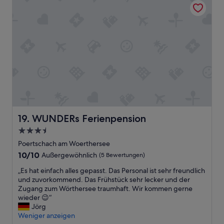
s
n
b
s
e
e
s
i
t
n
e
e
n
K
s
l
“
e
i
d
u
n
WUNDERs Ferienpension
19. WUNDERs Ferienpension
g
3.5-
s
Sterne-
s
Poertschach am Woerthersee
Unterkunft
t
10.0
10/10
Außergewöhnlich
(5 Bewertungen)
ü
von
c
„
„Es hat einfach alles gepasst. Das Personal ist sehr freundlich
10,
k
E
und zuvorkommend. Das Frühstück sehr lecker und der
Außergewöhnlich,
e
s
Zugang zum Wörthersee traumhaft. Wir kommen gerne
(5
b
h
wieder 😉“
Bewertungen)
e
a
Jörg
i
t
Weniger anzeigen