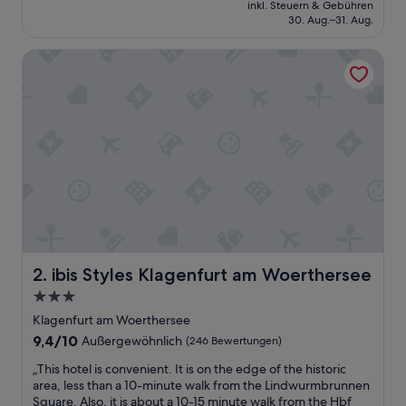
Preis
inkl. Steuern & Gebühren
ä
beträgt
30. Aug.–31. Aug.
c
107 €
h
ibis Styles Klagenfurt am Woerthersee
t
e
ü
b
e
r
n
a
c
h
t
e
t
.
ibis Styles Klagenfurt am Woerthersee
2. ibis Styles Klagenfurt am Woerthersee
L
3.0-
e
Sterne-
i
Klagenfurt am Woerthersee
d
Unterkunft
9.4
9,4/10
Außergewöhnlich
(246 Bewertungen)
e
von
r
„
„This hotel is convenient. It is on the edge of the historic
10,
h
T
area, less than a 10-minute walk from the Lindwurmbrunnen
Außergewöhnlich,
a
h
Square. Also, it is about a 10-15 minute walk from the Hbf
(246