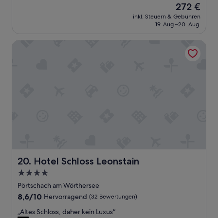
l
e
Der
272 €
ä
i
Preis
inkl. Steuern & Gebühren
n
n
beträgt
19. Aug.–20. Aug.
g
f
272 €
e
a
Hotel Schloss Leonstain
r
c
e
h
m
a
l
.
l
.
e
.
s
g
e
p
a
s
s
t
Hotel Schloss Leonstain
20. Hotel Schloss Leonstain
.
4.0-
D
Sterne-
a
Pörtschach am Wörthersee
s
Unterkunft
8.6
8,6/10
Hervorragend
(32 Bewertungen)
P
von
e
„
„Altes Schloss, daher kein Luxus“
10,