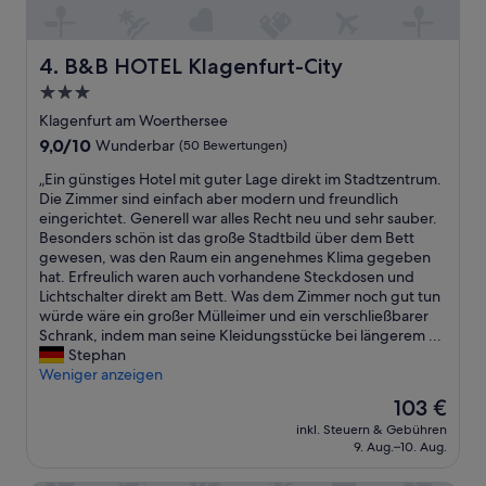
n
i
,
d
e
l
e
T
e
n
B&B HOTEL Klagenfurt-City
4. B&B HOTEL Klagenfurt-City
a
s
,
3.0-
u
s
n
b
t
Sterne-
u
Klagenfurt am Woerthersee
e
h
r
Unterkunft
9.0
9,0/10
Wunderbar
(50 Bewertungen)
n
a
i
von
d
n
n
„
„Ein günstiges Hotel mit guter Lage direkt im Stadtzentrum.
10,
i
a
d
E
Die Zimmer sind einfach aber modern und freundlich
Wunderbar,
r
1
e
i
eingerichtet. Generell war alles Recht neu und sehr sauber.
(50
e
0
r
n
Besonders schön ist das große Stadtbild über dem Bett
Bewertungen)
k
-
N
g
gewesen, was den Raum ein angenehmes Klima gegeben
t
m
ä
ü
hat. Erfreulich waren auch vorhandene Steckdosen und
v
i
h
n
Lichtschalter direkt am Bett. Was dem Zimmer noch gut tun
o
n
e
s
würde wäre ein großer Mülleimer und ein verschließbarer
r
u
e
t
Schrank, indem man seine Kleidungsstücke bei längerem ...
d
t
i
i
Stephan
e
e
n
g
Weniger anzeigen
m
w
e
e
Der
103 €
F
a
P
s
Preis
e
l
a
inkl. Steuern & Gebühren
H
beträgt
n
k
9. Aug.–10. Aug.
r
o
103 €
s
f
k
t
t