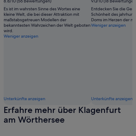
8.8/10 (56 Bewertungen)
9.0/10 (18 Bewertungen
k
s
Es ist im wahrsten Sinne des Wortes eine
Entdecken Sie die Gesc
e
kleine Welt, die bei dieser Attraktion mit
Schönheit des jahrhund
h
maßstabsgetreuen Modellen der
Doms im Herzen der mal
r
bekanntesten Wahrzeichen der Welt geboten
Weniger anzeigen
l
wird.
e
Weniger anzeigen
c
k
e
r
u
n
d
d
e
r
Z
Unterkünfte anzeigen
Unterkünfte anzeigen
u
g
Erfahre mehr über Klagenfurt
a
n
am Wörthersee
g
z
u