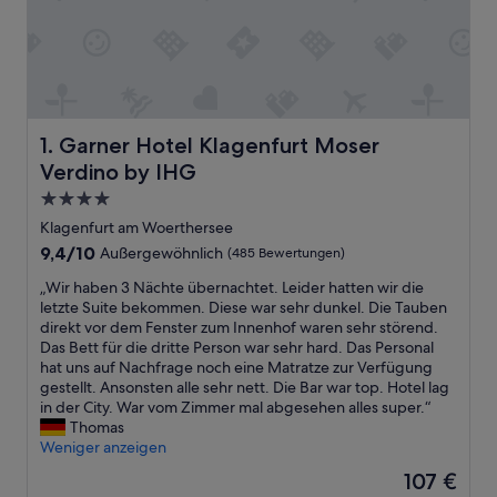
Garner Hotel Klagenfurt Moser Verdino by IHG
1. Garner Hotel Klagenfurt Moser
Verdino by IHG
4.0-
Sterne-
Klagenfurt am Woerthersee
Unterkunft
9.4
9,4/10
Außergewöhnlich
(485 Bewertungen)
von
„
„Wir haben 3 Nächte übernachtet. Leider hatten wir die
10,
W
letzte Suite bekommen. Diese war sehr dunkel. Die Tauben
Außergewöhnlich,
i
direkt vor dem Fenster zum Innenhof waren sehr störend.
(485
r
Das Bett für die dritte Person war sehr hard. Das Personal
Bewertungen)
h
hat uns auf Nachfrage noch eine Matratze zur Verfügung
a
gestellt. Ansonsten alle sehr nett. Die Bar war top. Hotel lag
b
in der City. War vom Zimmer mal abgesehen alles super.“
e
Thomas
n
Weniger anzeigen
3
Der
107 €
N