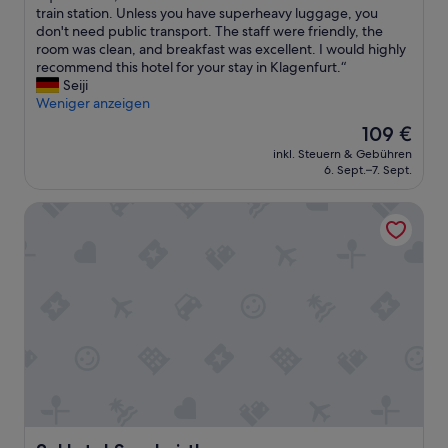
t
i
train station. Unless you have superheavy luggage, you
Bewertungen)
t
s
don't need public transport. The staff were friendly, the
e
h
room was clean, and breakfast was excellent. I would highly
n
o
recommend this hotel for your stay in Klagenfurt.“
w
t
Seiji
i
e
Weniger anzeigen
r
l
Der
109 €
d
i
Preis
i
inkl. Steuern & Gebühren
s
beträgt
6. Sept.–7. Sept.
e
c
109 €
l
o
e
Hotel Sandwirth
n
t
v
z
e
t
n
e
i
S
e
u
n
i
t
t
.
e
I
b
t
e
i
k
s
o
o