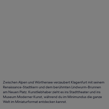
m
W
ö
r
t
h
e
r
s
e
e
t
r
a
u
m
h
a
f
Zwischen Alpen und Wörthersee verzaubert Klagenfurt mit seinem
t
Renaissance-Stadtkern und dem berühmten Lindwurm-Brunnen
.
am Neuen Platz. Kunstliebhaber zieht es ins Stadttheater und ins
W
Museum Moderner Kunst, während du im Minimundus die ganze
i
Welt im Miniaturformat entdecken kannst.
r
k