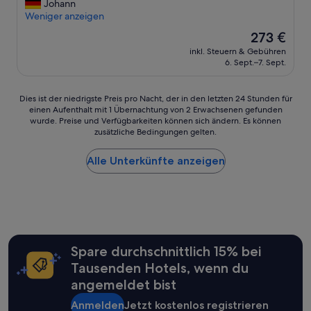
r
A
Johann
Hervorragend,
s
l
Weniger anzeigen
(32
o
t
Bewertungen)
Der
273 €
n
e
Preis
a
inkl. Steuern & Gebühren
s
beträgt
6. Sept.–7. Sept.
l
S
273 €
i
c
s
h
Dies
Dies ist der niedrigste Preis pro Nacht, der in den letzten 24 Stunden für
t
l
einen Aufenthalt mit 1 Übernachtung von 2 Erwachsenen gefunden
ist
s
o
wurde. Preise und Verfügbarkeiten können sich ändern. Es können
der
e
s
zusätzliche Bedingungen gelten.
niedrigste
h
s
Preis
r
,
Alle Unterkünfte anzeigen
pro
f
d
Nacht,
r
a
der
e
h
in
u
e
den
n
r
letzten
d
k
24 Stunden
l
e
für
Spare durchschnittlich 15% bei
i
i
einen
c
n
Tausenden Hotels, wenn du
Aufenthalt
h
L
angemeldet bist
mit
u
u
1 Übernachtung
n
x
Anmelden
Jetzt kostenlos registrieren