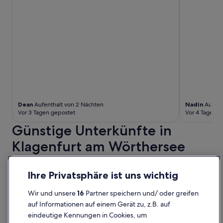
Dean
Aufenthalt von 2 Nächten
Nadin
Aufenth
Vor 3 Tagen gepostet
Vor 4 Tagen g
Günstige Unterkünfte in
Klagenfurt am Wörthersee
Limehome Villach Hauptplatz
easy-flat Ha
Limehome Villach
Ihre Privatsphäre ist uns wichtig
Hauptplatz
Wir und unsere
16
Partner speichern und/ oder greifen
Hauptpl. 4 Villach Kärnten
auf Informationen auf einem Gerät zu, z.B. auf
eindeutige Kennungen in Cookies, um
8,6
/
10
Großartig! (30