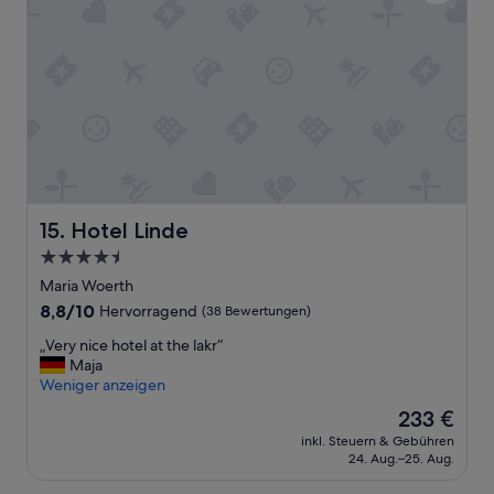
f
e
r
r
i
d
e
i
d
r
e
e
n
k
!
t
“
a
m
B
Hotel Linde
e
15. Hotel Linde
t
4.5-
t
Sterne-
Maria Woerth
.
Unterkunft
W
8.8
8,8/10
Hervorragend
(38 Bewertungen)
a
von
„
„Very nice hotel at the lakr“
s
10,
V
Maja
d
Hervorragend,
e
Weniger anzeigen
e
(38
r
m
Bewertungen)
Der
233 €
y
Z
Preis
inkl. Steuern & Gebühren
n
i
beträgt
24. Aug.–25. Aug.
i
m
233 €
c
m