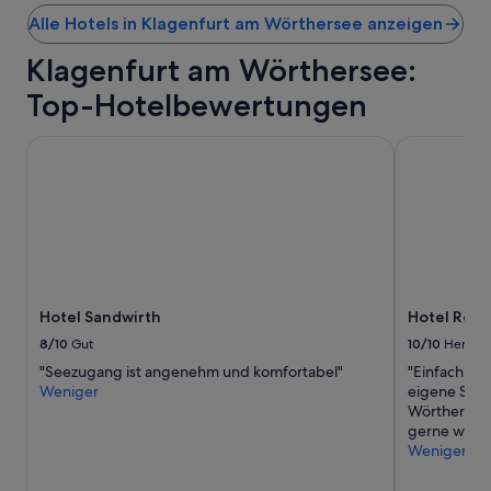
o
Alle Hotels in Klagenfurt am Wörthersee anzeigen
m
m
Klagenfurt am Wörthersee:
e
n
Top-Hotelbewertungen
g
e
Hotel Sandwirth
Hotel Rösch
r
n
e
w
i
e
d
e
r
Hotel Sandwirth
Hotel Rösc
😉
8/10
Gut
10/10
Hervor
“
"Seezugang ist angenehm und komfortabel"
"Einfach wu
Weniger
eigene Stra
Wörthersee 
gerne wied
Weniger