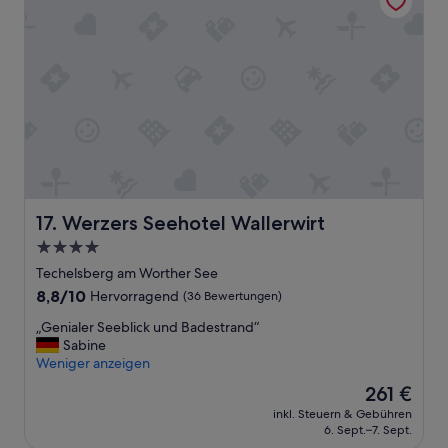
r
o
ß
e
r
M
ü
l
l
e
i
m
Werzers Seehotel Wallerwirt
17. Werzers Seehotel Wallerwirt
e
r
4.0-
u
Sterne-
Techelsberg am Worther See
n
Unterkunft
8.8
8,8/10
Hervorragend
(36 Bewertungen)
d
von
e
„
„Genialer Seeblick und Badestrand“
10,
i
G
Sabine
Hervorragend,
n
e
Weniger anzeigen
(36
v
n
Bewertungen)
e
Der
261 €
i
r
Preis
inkl. Steuern & Gebühren
a
s
beträgt
6. Sept.–7. Sept.
l
c
261 €