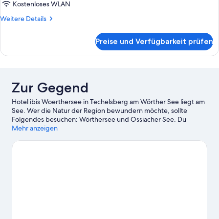
Doppelbett,
Kostenloses WLAN
barrierefrei
Weitere
Weitere Details
anzeigen
Details
für
Preise und Verfügbarkeit prüfen
Standardzimmer,
1
Doppelbett,
barrierefrei
Zur Gegend
Hotel ibis Woerthersee in Techelsberg am Wörther See liegt am
See. Wer die Natur der Region bewundern möchte, sollte
Folgendes besuchen: Wörthersee und Ossiacher See. Du
möchtest deinen Aufenthalt in der Stadt mit dem Besuch eines
Mehr anzeigen
spannenden Events oder einer Sportveranstaltung aufpeppen?
Dann schau doch einmal hier vorbei: Wörthersee Stadion oder
Burgruine Finkenstein. Erlebe Wasserspaß pur beim Windsurfen
ganz in der Nähe oder genieße einfach die Natur auf den
Wander-/Radwegen.
Zum Reiseführer für Techelsberg am
Wörther See