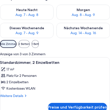
Überprüfe die Verfügbarkeit für heute Nacht, Aug. 7 - Aug. 8.
Überprüfe die Verfügbarkeit f
Heute Nacht
Morgen
Aug. 7 - Aug. 8
Aug. 8 - Aug. 9
Überprüfe die Verfügbarkeit für dieses Wochenende, Aug. 7 - 
Überprüfe die Verfügbarkeit f
Dieses Wochenende
Nächstes Wochenende
Aug. 7 - Aug. 9
Aug. 14 - Aug. 16
Verfügbare
Alle Zimmer
2 Betten
1 Bett
Filter
für
Anzeige von 3 von 3 Zimmern
Zimmer
Alle
Ein Hotelzimmer mit zwei Betten, eine
6
Standardzimmer, 2 Einzelbetten
Fotos
17 m²
für
Platz für 2 Personen
Standardzimmer,
2 Einzelbetten
2 Einzelbetten
anzeigen
Kostenloses WLAN
Weitere
Weitere Details
Details
für
Preise und Verfügbarkeit prüfen
Standardzimmer,