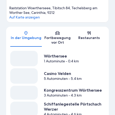
Raststation Woertherseee, Tibitsch 84, Techelsberg am
Worther See, Carinthia, 9212
Auf Karte anzeigen
Karte
In der Umgebung
Fortbewegung
Restaurants
vor Ort
Wörthersee
1 Autominute
- 0.4 km
Casino Velden
5 Autominuten
- 5.4 km
Kongresszentrum Wörthersee
3 Autominuten
- 4.3 km
Schiffanlegestelle Pörtschach
Werzer
4 Autominuten
- 4.6 km