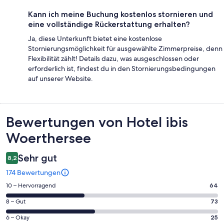
Kann ich meine Buchung kostenlos stornieren und
eine vollständige Rückerstattung erhalten?
Ja, diese Unterkunft bietet eine kostenlose
Stornierungsmöglichkeit für ausgewählte Zimmerpreise, denn
Flexibilität zählt! Details dazu, was ausgeschlossen oder
erforderlich ist, findest du in den Stornierungsbedingungen
auf unserer Website.
Bewertungen
Bewertungen von Hotel ibis
Woerthersee
Sehr gut
8,2
174 Bewertungen
64
10 – Hervorragend
64
von
73
8 – Gut
73
insgesamt
von
174
25
6 – Okay
25
insgesamt