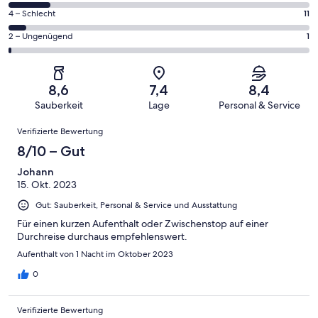
Gästebewertungen
von
174
11
4 – Schlecht
11
haben
insgesamt
Gästebewertungen
von
eine
174
1
2 – Ungenügend
1
haben
insgesamt
Bewertung
Gästebewertungen
von
eine
174
von
haben
insgesamt
Bewertung
Gästebewertungen
10
eine
174
von
haben
8,6
7,4
8,4
-
Bewertung
Gästebewertungen
8
eine
Sauberkeit
Lage
Personal & Service
Hervorragend
von
haben
-
Bewertung
Bewertungen
6
eine
Gut
Verifizierte Bewertung
von
-
Bewertung
4
8/10 – Gut
Okay
von
-
2
Johann
Schlecht
15. Okt. 2023
-
Ungenügend
Gut: Sauberkeit, Personal & Service und Ausstattung
Für einen kurzen Aufenthalt oder Zwischenstop auf einer
Durchreise durchaus empfehlenswert.
Aufenthalt von 1 Nacht im Oktober 2023
0
Verifizierte Bewertung