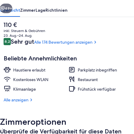
rück
Weiter
49+
Übersicht
Zimmer
Lage
Richtlinien
Der
110 €
aktuelle
inkl. Steuern & Gebühren
Preis
23. Aug.–24. Aug.
beträgt
Bewertungen
Sehr gut
8,2
Alle 174 Bewertungen anzeigen
8,2 von 10.
110 €.
Beliebte Annehmlichkeiten
Haustiere erlaubt
Parkplatz inbegriffen
Superior-Zimmer, 1 Queen-Bett, Seeblic
Kostenloses WLAN
Restaurant
Klimaanlage
Frühstück verfügbar
Alle anzeigen
Zimmeroptionen
Überprüfe die Verfügbarkeit für diese Daten