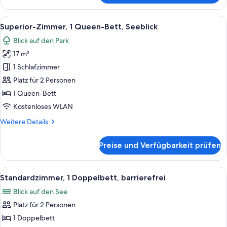
2 Einzelbetten
Alle
Ein Hotelzimmer mit einem großen Bet
7
Superior-Zimmer, 1 Queen-Bett, Seeblick
Fotos
Blick auf den Park
für
17 m²
Superior-
Zimmer,
1 Schlafzimmer
1
Platz für 2 Personen
Queen-
1 Queen-Bett
Bett,
Kostenloses WLAN
Seeblick
Weitere
Weitere Details
anzeigen
Details
für
Preise und Verfügbarkeit prüfen
Superior-
Zimmer,
1
Alle
Ein Hotelzimmer mit einem großen Bet
4
Queen-
Standardzimmer, 1 Doppelbett, barrierefrei
Fotos
Bett,
Blick auf den See
Seeblick
für
Platz für 2 Personen
Standardzimmer,
1
1 Doppelbett