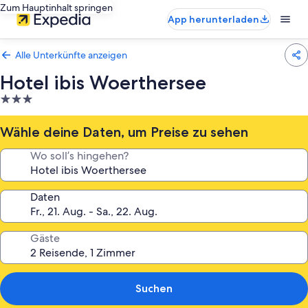
Zum Hauptinhalt springen
App herunterladen
Alle Unterkünfte anzeigen
Hotel ibis Woerthersee
3.0-
Sterne-
Unterkunft
Wähle deine Daten, um Preise zu sehen
Wo soll’s hingehen?
Daten
Gäste
Suchen