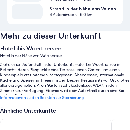
Strand in der Nähe von Velden
4 Autominuten
- 5.0 km
Mehr zu dieser Unterkunft
Hotel ibis Woerthersee
Hotel in der Nähe von Wörthersee
Ziehe einen Aufenthalt in der Unterkunft Hotel ibis Woerthersee in
Betracht, deren Pluspunkte eine Terrasse, einen Garten und einen
Kinderspielplatz umfassen. Mittagessen, Abendessen, internationale
Küche und Speisen im Freien: In den beiden Restaurants vor Ort gibt es
allerlei zu genießen. Allen Gästen steht kostenloses WLAN in den
Zimmern zur Verfügung. Ebenso wird dein Aufenthalt durch eine Bar
und ein Businesscenter bereichert.
Informationen zu den Rechten zur Stornierung
Während deines Aufenthalts erwarten dich außerdem die folgenden
Extras:
Ähnliche Unterkünfte
Parken ohne Service (kostenlos)
Garner Hotel Klagenfurt Moser Verdino by IHG
ibis Sty
Ein Frühstücksbuffet (gegen Aufpreis), eine Ladestation für