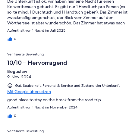
Die Unterkunft ist ok, wir haben hier eine Nacht für einen
Konzertbesuch gebucht. Es gibt nur 1 Handtuch pro Person (es
sollte mind. 1 Duschtuch und 1 Handtuch geben). Das Zimmer ist
zweckmäßig eingerichtet, der Blick vom Zimmer auf den
Wörthersee ist aber wunderschön. Das Zimmer hat etwas nach
abgestandener Luft gerochen & war sehr warm (Klimaanlage
Aufenthalt von 1 Nacht im Juli 2025
ging teilweise nicht & es gab keine Fliegengitter). Das Wlan war
sehr schlecht.
0
Verifizierte Bewertung
10/10 – Hervorragend
Boguslaw
9. Nov. 2024
Gut: Sauberkeit, Personal & Service und Zustand der Unterkunft
Mit Google übersetzen
good place to stay on the break from the road trip
Aufenthalt von 1 Nacht im November 2024
0
Verifizierte Bewertung