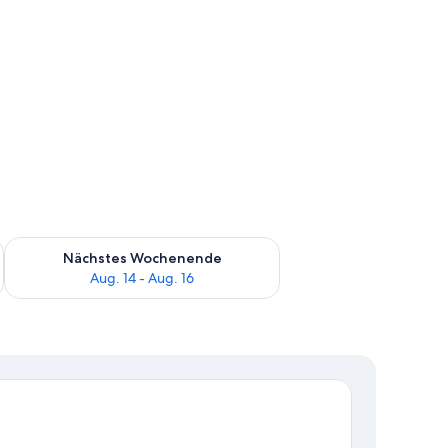
es Wochenende, Aug. 7 - Aug. 9.
Überprüfe die Verfügbarkeit für nächstes Wochenende, Aug. 1
Nächstes Wochenende
Aug. 14 - Aug. 16