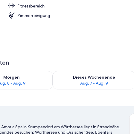
Fitnessbereich
nterkunft)
Zimmerreinigung
aten
 - Aug. 8.
 Verfügbarkeit für morgen, Aug. 8 - Aug. 9.
Überprüfe die Verfügbarkeit für dies
Morgen
Dieses Wochenende
ug. 8 - Aug. 9
Aug. 7 - Aug. 9
er Amoria Spa in Krumpendorf am Wörthersee liegt in Strandnähe.
lgendes besuchen: Wörthersee und Ossiacher See. Ebenfalls