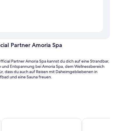
cial Partner Amoria Spa
ficial Partner Amoria Spa kannst du dich auf eine Strandbar,
uhe und Entspannung bei Amoria Spa, dem Wellnessbereich
ür, dass du auch auf Reisen mit Daheimgebliebenen in
fbad und eine Sauna freuen.
eim Ticketerwerb und Sonnenschirme
Sporthotel Igls
Hotel Gruberhof