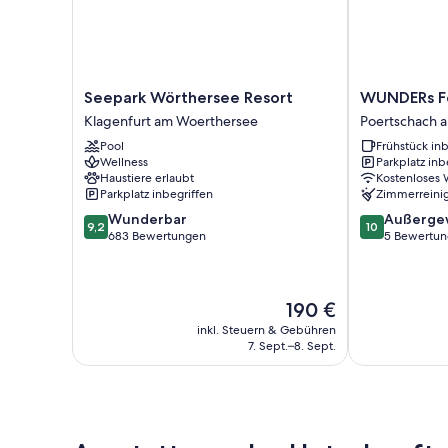
Seepark
WUNDERs
Seepark Wörthersee Resort
WUNDERs Fe
Wörthersee
Ferienpension
Klagenfurt am Woerthersee
Poertschach 
Resort
Poertschach
Pool
Frühstück inb
Klagenfurt
am
Wellness
Parkplatz inb
am
Woerthersee
Haustiere erlaubt
Kostenloses
Woerthersee
Parkplatz inbegriffen
Zimmerreini
9.2
10.0
Wunderbar
Außerge
9,2
10
von
von
683 Bewertungen
5 Bewertu
10,
10,
Wunderbar,
Außergewöhnl
683
5
Der
190 €
Bewertungen
Bewertungen
Preis
inkl. Steuern & Gebühren
beträgt
7. Sept.–8. Sept.
190 €