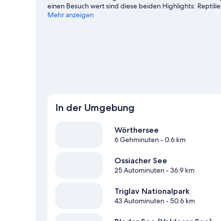
einen Besuch wert sind diese beiden Highlights: Rep
und beim Angeln kannst du die umliegende Wasserwelt
Mehr anzeigen
ganz in der Nähe in ein Abenteuer mit festem Boden un
In der Umgebung
Wörthersee
6 Gehminuten
- 0.6 km
Ossiacher See
25 Autominuten
- 36.9 km
Triglav Nationalpark
43 Autominuten
- 50.6 km