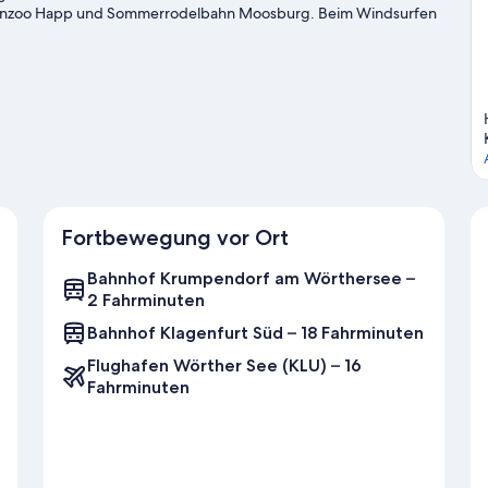
tilienzoo Happ und Sommerrodelbahn Moosburg. Beim Windsurfen
 erkunden oder aber du stürzt dich auf den Wander-/Radwegen
ter den Füßen.
Zum Reiseführer für Krumpendorf am Wörthersee
Fortbewegung vor Ort
Bahnhof Krumpendorf am Wörthersee –
2 Fahrminuten
Bahnhof Klagenfurt Süd – 18 Fahrminuten
Flughafen Wörther See (KLU) – 16
Fahrminuten