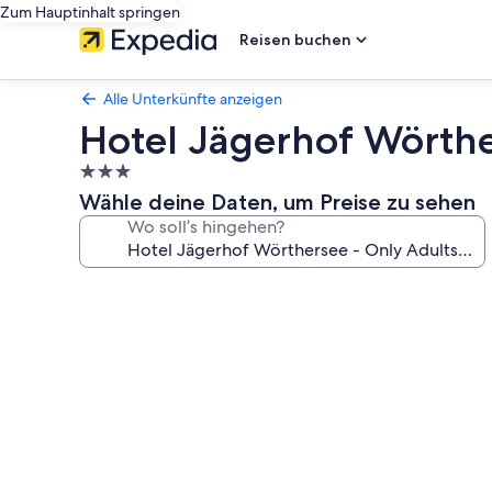
Zum Hauptinhalt springen
Reisen buchen
Alle Unterkünfte anzeigen
Hotel Jägerhof Wörthe
3.0-
Sterne-
Wähle deine Daten, um Preise zu sehen
Unterkunft
Wo soll’s hingehen?
Fotogalerie
von
Hotel
Jägerhof
Wörthersee
-
Only