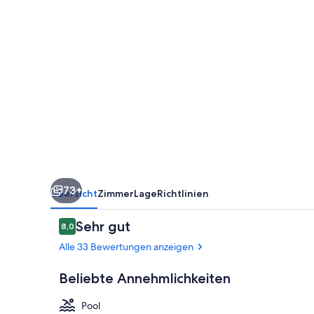
Adults
Official
Partner
Amoria
Spa
73+
Übersicht
Zimmer
Lage
Richtlinien
Bewertungen
Sehr gut
8,0
8,0 von 10.
Alle 33 Bewertungen anzeigen
Beliebte Annehmlichkeiten
Pool