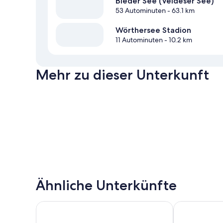
Bleder See (Veldeser See)
53 Autominuten
- 63.1 km
Wörthersee Stadion
11 Autominuten
- 10.2 km
Mehr zu dieser Unterkunft
Ähnliche Unterkünfte
Seepark Wörthersee Resort
WUNDERs Fer