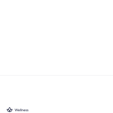
Innenpool, L
Doppelzimme
Wellness