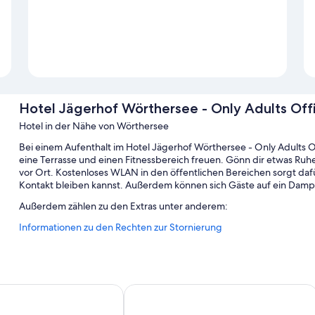
Hotel Jägerhof Wörthersee - Only Adults Offi
Hotel in der Nähe von Wörthersee
Bei einem Aufenthalt im Hotel Jägerhof Wörthersee - Only Adults Of
eine Terrasse und einen Fitnessbereich freuen. Gönn dir etwas R
vor Ort. Kostenloses WLAN in den öffentlichen Bereichen sorgt daf
Kontakt bleiben kannst. Außerdem können sich Gäste auf ein Damp
Außerdem zählen zu den Extras unter anderem:
Informationen zu den Rechten zur Stornierung
1 Innenpool mit Sonnenliegen
Parken ohne Service (kostenlos)
Ein Verkaufsautomat, Unterstützung bei der Tourenplanung/b
Ein Safe an der Rezeption und Rauchverbot in der Unterkunft
ienpension
Hilton Garden Inn Innsbruck Tivoli
Zimmerausstattung