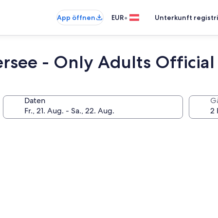
•
App öffnen
EUR
Unterkunft registr
rsee - Only Adults Official
Daten
G