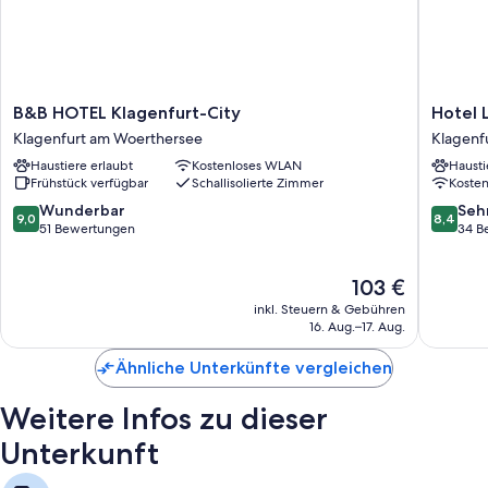
B&B
Hotel
B&B HOTEL Klagenfurt-City
Hotel 
HOTEL
Liebete
Klagenfurt am Woerthersee
Klagenf
Klagenfurt-
Klagenf
Haustiere erlaubt
Kostenloses WLAN
Hausti
City
am
Frühstück verfügbar
Schallisolierte Zimmer
Koste
Klagenfurt
Woerthe
am
9.0
8.4
Wunderbar
Seh
9,0
8,4
Woerthersee
von
von
51 Bewertungen
34 B
10,
10,
Wunderbar,
Sehr
Der
103 €
51
gut,
Preis
Bewertungen
34
inkl. Steuern & Gebühren
beträgt
Bewert
16. Aug.–17. Aug.
103 €
Ähnliche Unterkünfte vergleichen
Weitere Infos zu dieser
Unterkunft