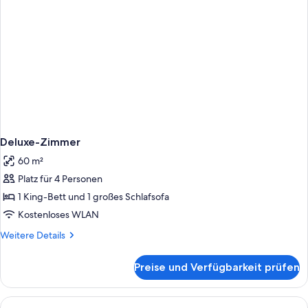
Deluxe-Zimmer
60 m²
Platz für 4 Personen
1 King-Bett und 1 großes Schlafsofa
Kostenloses WLAN
Weitere
Weitere Details
Details
für
Preise und Verfügbarkeit prüfen
Deluxe-
Zimmer