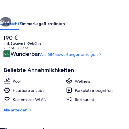
rück
Weiter
73+
Übersicht
Zimmer
Lage
Richtlinien
Der
190 €
aktuelle
inkl. Steuern & Gebühren
Preis
7. Sept.–8. Sept.
beträgt
Bewertungen
Wunderbar
9,2
Alle 684 Bewertungen anzeigen
9,2 von 10.
190 €.
Beliebte Annehmlichkeiten
Pool
Wellness
Frühstück, Mittagessen, Abendessen 
Haustiere erlaubt
Parkplatz inbegriffen
Kostenloses WLAN
Restaurant
Alle anzeigen