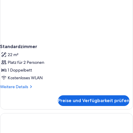
Standardzimmer
22 m²
Platz für 2 Personen
1 Doppelbett
Kostenloses WLAN
Weitere
Weitere Details
Details
für
Preise und Verfügbarkeit prüfen
Standardzimmer