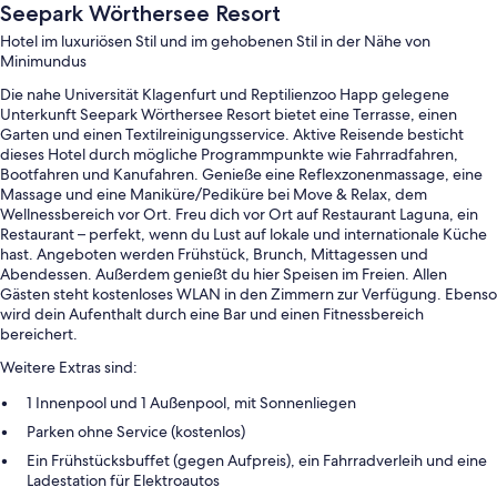
Seepark Wörthersee Resort
Hotel im luxuriösen Stil und im gehobenen Stil in der Nähe von
Minimundus
Die nahe Universität Klagenfurt und Reptilienzoo Happ gelegene
Unterkunft Seepark Wörthersee Resort bietet eine Terrasse, einen
Garten und einen Textilreinigungsservice. Aktive Reisende besticht
dieses Hotel durch mögliche Programmpunkte wie Fahrradfahren,
Bootfahren und Kanufahren. Genieße eine Reflexzonenmassage, eine
Massage und eine Maniküre/Pediküre bei Move & Relax, dem
Wellnessbereich vor Ort. Freu dich vor Ort auf Restaurant Laguna, ein
Restaurant – perfekt, wenn du Lust auf lokale und internationale Küche
hast. Angeboten werden Frühstück, Brunch, Mittagessen und
Abendessen. Außerdem genießt du hier Speisen im Freien. Allen
Gästen steht kostenloses WLAN in den Zimmern zur Verfügung. Ebenso
wird dein Aufenthalt durch eine Bar und einen Fitnessbereich
bereichert.
Weitere Extras sind:
1 Innenpool und 1 Außenpool, mit Sonnenliegen
Parken ohne Service (kostenlos)
Ein Frühstücksbuffet (gegen Aufpreis), ein Fahrradverleih und eine
Ladestation für Elektroautos