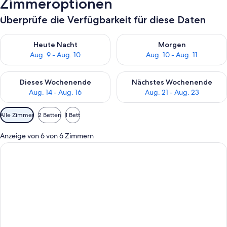
Zimmeroptionen
Überprüfe die Verfügbarkeit für diese Daten
Überprüfe die Verfügbarkeit für heute Nacht, Aug. 9 - Aug. 10
Überprüfe die Verfügbarkeit fü
Heute Nacht
Morgen
Aug. 9 - Aug. 10
Aug. 10 - Aug. 11
Überprüfe die Verfügbarkeit für dieses Wochenende, Aug. 14 -
Überprüfe die Verfügbarkeit f
Dieses Wochenende
Nächstes Wochenende
Aug. 14 - Aug. 16
Aug. 21 - Aug. 23
Verfügbare
Alle Zimmer
2 Betten
1 Bett
Filter
für
Anzeige von 6 von 6 Zimmern
Zimmer