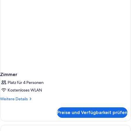
Zimmer
Platz für 4 Personen
Kostenloses WLAN
Weitere
Weitere Details
Details
für
Preise und Verfügbarkeit prüfen
Zimmer