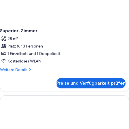
Superior-Zimmer
28 m²
Platz für 3 Personen
1 Einzelbett und 1 Doppelbett
Kostenloses WLAN
Weitere
Weitere Details
Details
für
Preise und Verfügbarkeit prüfen
Superior-
Zimmer