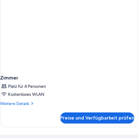
Zimmer
Platz für 4 Personen
Kostenloses WLAN
Weitere
Weitere Details
Details
für
Preise und Verfügbarkeit prüfen
Zimmer