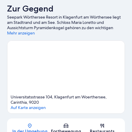
Zur Gegend
Seepark Wörthersee Resort in Klagenfurt am Wörthersee liegt
am Stadtrand und am See. Schloss Maria Loretto und
Aussichtsturm Pyramidenkogel gehören zu den wichtigen
Sehenswürdigkeiten, während Minimundus und Strandbad
Mehr anzeigen
Klagenfurt einen Ausflug wert sind, wenn du etwas
Aufregendes unternehmen möchtest. Wörthersee Stadion –
hier erwarten dich spannende Veranstaltungen. Eine beliebte
Attraktion der Gegend ist außerdem die folgende: Reptilienzoo
Happ. Beim Wasserskifahren, beim Parasailing und beim
Windsurfen kannst du die umliegende Wasserwelt erkunden
oder aber du stürzt dich auf den Wander-/Radwegen ganz in
der Nähe in ein Abenteuer mit festem Boden unter den Füßen.
Zum Reiseführer für Klagenfurt am Wörthersee
Universitatsstrasse 104, Klagenfurt am Woerthersee,
Carinthia, 9020
Auf Karte anzeigen
Karte
In der Umgebung
Fortbewegung
Restaurants