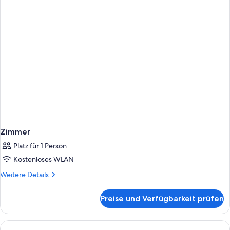
Zimmer
Platz für 1 Person
Kostenloses WLAN
Weitere
Weitere Details
Details
für
Preise und Verfügbarkeit prüfen
Zimmer