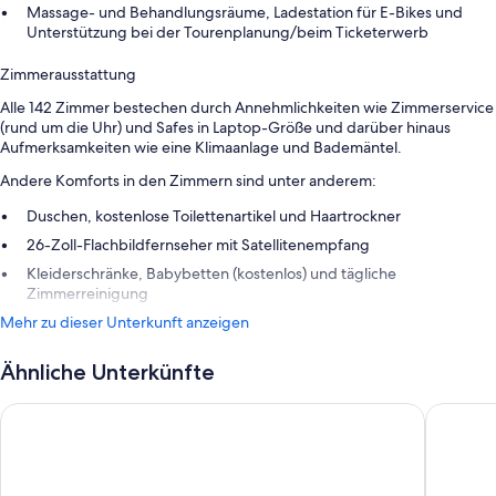
Massage- und Behandlungsräume, Ladestation für E-Bikes und
Unterstützung bei der Tourenplanung/beim Ticketerwerb
Zimmerausstattung
Alle 142 Zimmer bestechen durch Annehmlichkeiten wie Zimmerservice
(rund um die Uhr) und Safes in Laptop-Größe und darüber hinaus
Aufmerksamkeiten wie eine Klimaanlage und Bademäntel.
Andere Komforts in den Zimmern sind unter anderem:
Duschen, kostenlose Toilettenartikel und Haartrockner
26-Zoll-Flachbildfernseher mit Satellitenempfang
Kleiderschränke, Babybetten (kostenlos) und tägliche
Zimmerreinigung
Mehr zu dieser Unterkunft anzeigen
Ähnliche Unterkünfte
B&B HOTEL Klagenfurt-City
Hotel Li