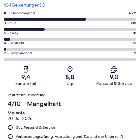
684 Bewertungen
422
10 – Hervorragend
422
von
213
8 – Gut
213
insgesamt
von
684
31
6 – Okay
31
insgesamt
Gästebewertungen
von
684
16
4 – Schlecht
16
haben
insgesamt
Gästebewertungen
von
eine
684
2
2 – Ungenügend
2
haben
insgesamt
Bewertung
Gästebewertungen
von
eine
684
von
haben
insgesamt
Bewertung
Gästebewertungen
10
eine
684
von
haben
9,4
8,8
9,0
-
Bewertung
Gästebewertungen
8
eine
Sauberkeit
Lage
Personal & Service
Hervorragend
von
haben
-
Bewertung
Bewertungen
6
eine
Gut
Verifizierte Bewertung
von
-
Bewertung
4
4/10 – Mangelhaft
Okay
von
-
2
Melanie
Schlecht
20. Juli 2026
-
Ungenügend
Gut: Personal & Service
Verbesserungswürdig: Ausstattung und Zustand der Unterkunft