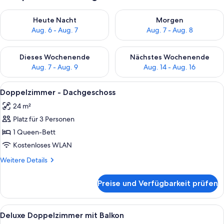
Überprüfe die Verfügbarkeit für heute Nacht, Aug. 6 - Aug. 7.
Überprüfe die Verfügbarkeit f
Heute Nacht
Morgen
Aug. 6 - Aug. 7
Aug. 7 - Aug. 8
Überprüfe die Verfügbarkeit für dieses Wochenende, Aug. 7 - 
Überprüfe die Verfügbarkeit f
Dieses Wochenende
Nächstes Wochenende
Aug. 7 - Aug. 9
Aug. 14 - Aug. 16
Alle
Ein ordentlich gemachtes Bett mit wei
6
Doppelzimmer - Dachgeschoss
Fotos
24 m²
für
Platz für 3 Personen
Doppelzimmer
-
1 Queen-Bett
Dachgeschoss
Kostenloses WLAN
anzeigen
Weitere
Weitere Details
Details
für
Preise und Verfügbarkeit prüfen
Doppelzimmer
-
Dachgeschoss
Alle
Ein Hotelzimmer mit Bett, Sofa, klein
8
Deluxe Doppelzimmer mit Balkon
Fotos