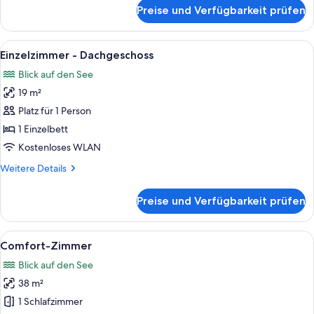
für
Preise und Verfügbarkeit prüfen
Suite
mit
Balkon
Alle
Ein Schlafzimmer mit einem Bett, eine
5
Einzelzimmer - Dachgeschoss
Fotos
Blick auf den See
für
19 m²
Einzelzimmer
-
Platz für 1 Person
Dachgeschoss
1 Einzelbett
anzeigen
Kostenloses WLAN
Weitere
Weitere Details
Details
für
Preise und Verfügbarkeit prüfen
Einzelzimmer
-
Dachgeschoss
Alle
Ein Hotelzimmer mit Bett, Schreibtisch
7
Comfort-Zimmer
Fotos
Blick auf den See
für
38 m²
Comfort-
Zimmer
1 Schlafzimmer