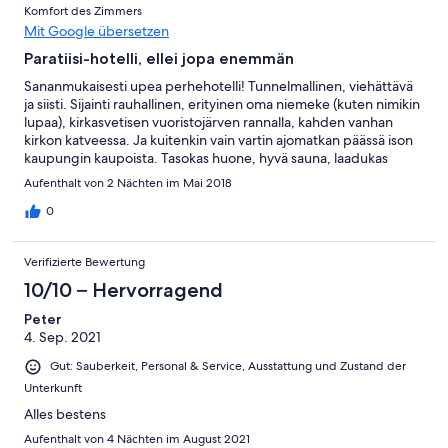
Komfort des Zimmers
Mit Google übersetzen
Paratiisi-hotelli, ellei jopa enemmän
Sananmukaisesti upea perhehotelli! Tunnelmallinen, viehättävä
ja siisti. Sijainti rauhallinen, erityinen oma niemeke (kuten nimikin
lupaa), kirkasvetisen vuoristojärven rannalla, kahden vanhan
kirkon katveessa. Ja kuitenkin vain vartin ajomatkan päässä ison
kaupungin kaupoista. Tasokas huone, hyvä sauna, laadukas
aamiainen ja ystävällinen palvelu. Yksi hienoimmista
Aufenthalt von 2 Nächten im Mai 2018
hotellikokemuksista ikinä. En keksi mitään negatiivista
sanottavaa.
0
Verifizierte Bewertung
10/10 – Hervorragend
Peter
4. Sep. 2021
Gut: Sauberkeit, Personal & Service, Ausstattung und Zustand der
Unterkunft
Alles bestens
Aufenthalt von 4 Nächten im August 2021