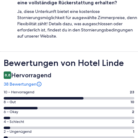
eine vollständige Rückerstattung erhalten?
Ja, diese Unterkunft bietet eine kostenlose
Stornierungsmöglichkeit für ausgewählte Zimmerpreise, denn
Flexibilität zählt! Details dazu, was ausgeschlossen oder
erforderlich ist, findest du in den Stornierungsbedingungen
auf unserer Website.
Bewertungen
Bewertungen von Hotel Linde
Hervorragend
8,8
38 Bewertungen
23
10 – Hervorragend
23
von
10
8 – Gut
10
insgesamt
von
38
2
6 – Okay
2
insgesamt
Gästebewertungen
von
38
2
4 – Schlecht
2
haben
insgesamt
Gästebewertungen
von
eine
38
1
2 – Ungenügend
1
haben
insgesamt
Bewertung