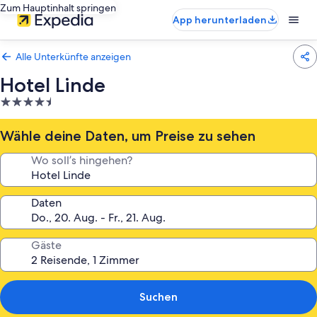
Zum Hauptinhalt springen
App herunterladen
Alle Unterkünfte anzeigen
Hotel Linde
4.5-
Sterne-
Unterkunft
Wähle deine Daten, um Preise zu sehen
Wo soll’s hingehen?
Daten
Gäste
Suchen