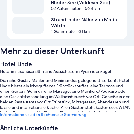
Bleder See (Veldeser See)
52 Autominuten
- 56.4 km
Strand in der Nähe von Maria
Wörth
1 Gehminute
- 0.1 km
Mehr zu dieser Unterkunft
Hotel Linde
Hotel im luxuriösen Stil nahe Aussichtsturm Pyramidenkogel
Die nahe Gustav Mahler und Minimundus gelegene Unterkunft Hotel
Linde bietet ein inbegriffenes Frühstücksbuffet, eine Terrasse und
einen Garten. Gönn dir eine Massage, eine Maniküre/Pediküre oder
eine Gesichtsbehandlung im Wellnessbereich vor Ort. Genieße in den
beiden Restaurants vor Ort Frühstück, Mittagessen, Abendessen und
lokale und internationale Küche. Allen Gästen steht kostenloses WLAN
in den Zimmern zur Verfügung. Ebenso wird dein Aufenthalt durch
Informationen zu den Rechten zur Stornierung
einen Friseursalon und ein Spielzimmer/Arcade-Spiele bereichert.
Weitere Extras sind:
Ähnliche Unterkünfte