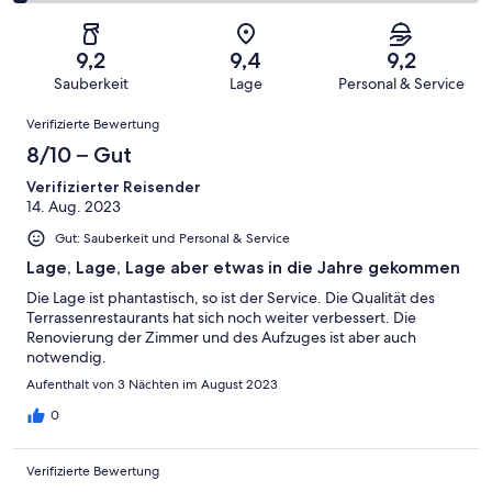
Gästebewertungen
von
eine
38
von
haben
insgesamt
Bewertung
Gästebewertungen
10
eine
38
von
haben
9,2
9,4
9,2
-
Bewertung
Gästebewertungen
8
eine
Sauberkeit
Lage
Personal & Service
Hervorragend
von
haben
-
Bewertung
Bewertungen
6
eine
Gut
Verifizierte Bewertung
von
-
Bewertung
4
8/10 – Gut
Okay
von
-
2
Verifizierter Reisender
Schlecht
14. Aug. 2023
-
Ungenügend
Gut: Sauberkeit und Personal & Service
Lage, Lage, Lage aber etwas in die Jahre gekommen
Die Lage ist phantastisch, so ist der Service. Die Qualität des
Terrassenrestaurants hat sich noch weiter verbessert. Die
Renovierung der Zimmer und des Aufzuges ist aber auch
notwendig.
Aufenthalt von 3 Nächten im August 2023
0
Verifizierte Bewertung