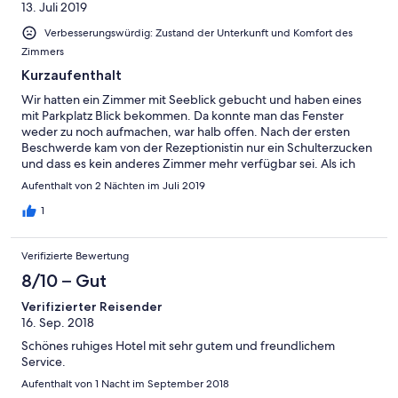
13. Juli 2019
Verbesserungswürdig: Zustand der Unterkunft und Komfort des
Zimmers
Kurzaufenthalt
Wir hatten ein Zimmer mit Seeblick gebucht und haben eines
mit Parkplatz Blick bekommen. Da konnte man das Fenster
weder zu noch aufmachen, war halb offen. Nach der ersten
Beschwerde kam von der Rezeptionistin nur ein Schulterzucken
und dass es kein anderes Zimmer mehr verfügbar sei. Als ich
den Manager sprechen wollte fand man ein Zimmer das nicht
Aufenthalt von 2 Nächten im Juli 2019
der Kategorie entsprach, aber zumindest ein Dachfenster mit
Seeblick hatte. Der Dritte Stock ist richtig in die Jahre
1
gekommen, da entspricht nichts den Fotos und der Hotel
Kategorie. Wifi funktioniert auch nicht. Zudem riecht sowohl
Verifizierte Bewertung
das Hotel wie auch die gesamte Umgebung sehr unangenehm,
von Mittag bis spät Abends, nach Essen. Da ist nichts mit frische
8/10 – Gut
Luft genießen... Das Frühstück und das Service beim Frühstück
Verifizierter Reisender
waren sehr gut.
16. Sep. 2018
Schönes ruhiges Hotel mit sehr gutem und freundlichem
Service.
Aufenthalt von 1 Nacht im September 2018