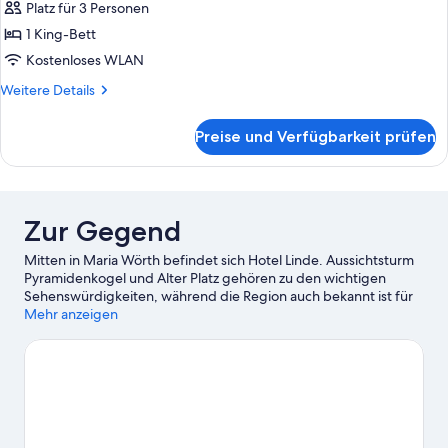
anzeigen
Platz für 3 Personen
1 King-Bett
Kostenloses WLAN
Weitere
Weitere Details
Details
für
Preise und Verfügbarkeit prüfen
Comfort-
Zimmer
Zur Gegend
Mitten in Maria Wörth befindet sich Hotel Linde. Aussichtsturm
Pyramidenkogel und Alter Platz gehören zu den wichtigen
Sehenswürdigkeiten, während die Region auch bekannt ist für
Attraktionen wie Botanischer Garten Klagenfurt. Gustav Mahler
Mehr anzeigen
und Minimundus sind zwei weitere empfehlenswerte Orte für
einen Abstecher. Beim Windsurfen kannst du die umliegende
Wasserwelt erkunden oder aber du stürzt dich beim Reiten und
auf den Wander-/Radwegen ganz in der Nähe in ein Abenteuer
mit festem Boden unter den Füßen.
Zum Reiseführer für Maria
Wörth