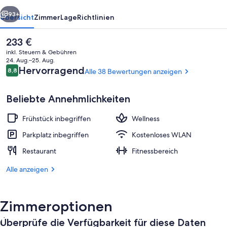
rück
Weiter
93+
Übersicht
Zimmer
Lage
Richtlinien
Der
233 €
aktuelle
inkl. Steuern & Gebühren
Preis
24. Aug.–25. Aug.
beträgt
Bewertungen
Hervorragend
8,8
Alle 38 Bewertungen anzeigen
8,8 von 10.
233 €.
Beliebte Annehmlichkeiten
Frühstück inbegriffen
Wellness
2 Restaurants; Frühstück, Mittagesse
Parkplatz inbegriffen
Kostenloses WLAN
Restaurant
Fitnessbereich
Alle anzeigen
Zimmeroptionen
Überprüfe die Verfügbarkeit für diese Daten