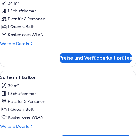
34 m²
für
1 Schlafzimmer
Deluxe
Doppelzimmer
Platz für 3 Personen
mit
1 Queen-Bett
Balkon
Kostenloses WLAN
anzeigen
Weitere
Weitere Details
Details
für
Preise und Verfügbarkeit prüfen
Deluxe
Doppelzimmer
mit
Alle
Ein Balkon mit zwei Liegestühlen, ein
9
Balkon
Suite mit Balkon
Fotos
39 m²
für
1 Schlafzimmer
Suite
mit
Platz für 3 Personen
Balkon
1 Queen-Bett
anzeigen
Kostenloses WLAN
Weitere
Weitere Details
Details