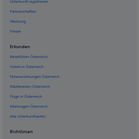
Unterkunft registrieren
Gasthäuser in Reifnitz
Partnerschaften
Haustierfreundliche in Reifnitz
Werbung
Reifnitz Hotels
Presse
Hütten in Reifnitz
Pensionen in Reifnitz
Erkunden
Hotels nahe Wörthersee
Reiseführer Österreich
Hotels in Österreich
Ferienwohnungen Österreich
Städtereisen Österreich
Flüge in Österreich
Mietwagen Österreich
Alle Unterkunftsarten
Richtlinien