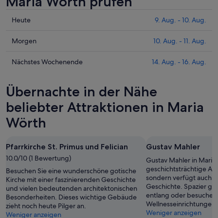
Maria Wörth prüfen
Prüfe
Heute
9. Aug. - 10. Aug.
die
Preise
Prüfe
Morgen
10. Aug. - 11. Aug.
für
die
Maria
Preise
Prüfe
Nächstes Wochenende
14. Aug. - 16. Aug.
Wörth
für
die
heute
Maria
Preise
Übernachte in der Nähe
Nacht,
Wörth
für
9.
morgen
Maria
beliebter Attraktionen in Maria
Aug.
Nacht,
Wörth
Wörth
-
10.
am
10.
Aug.
nächsten
Aug.
-
Wochenende,
Pfarrkirche St. Primus und Felician
Gustav Mahler
11.
14.
10.0/10 (1 Bewertung)
Gustav Mahler in Maria 
Aug.
Aug.
geschichtsträchtige Au
Besuchen Sie eine wunderschöne gotische
-
sondern verfügt auch se
Kirche mit einer faszinierenden Geschichte
16.
Geschichte. Spazier ge
und vielen bedeutenden architektonischen
Aug.
entlang oder besuche d
Besonderheiten. Dieses wichtige Gebäude
Wellnesseinrichtungen 
zieht noch heute Pilger an.
Weniger anzeigen
Weniger anzeigen