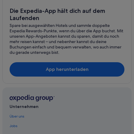
Familien in Pörtschach am Wörthersee
Die Expedia-App hält dich auf dem
Laufenden
Golf in Pörtschach am Wörthersee
Spare bei ausgewählten Hotels und sammle doppelte
Günstige in Pörtschach am Wörthersee
Expedia Rewards-Punkte, wenn du über die App buchst. Mit
Hotels mit Fitnessbereich in Pörtschach am Wörthersee
unseren App-Angeboten kannst du sparen, damit du noch
mehr reisen kannst – und nebenher kannst du deine
Hotels mit Frühstück in Pörtschach am Wörthersee
Buchungen einfach und bequem verwalten, wo auch immer
du gerade unterwegs bist.
Hotels mit Pool in Pörtschach am Wörthersee
Hotels mit Whirlpool in Pörtschach am Wörthersee
App herunterladen
Luxus in Pörtschach am Wörthersee
Abenteuer in Pörtschach am Wörthersee
Pörtschach am Wörthersee Hotels
Landhotels in Pörtschach am Wörthersee
Unternehmen
Pensionen in Pörtschach am Wörthersee
Villen in Pörtschach am Wörthersee
Über uns
Ferienwohnungen in Reifnitz
Jobs
Campingplätze in Reifnitz