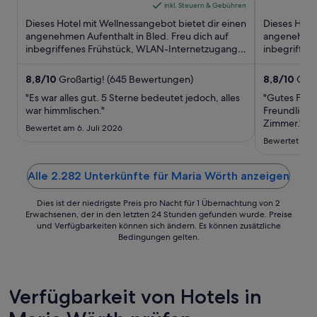
of
beträgt
of
inkl. Steuern & Gebühren
5
247 €
5
Dieses Hotel mit Wellnessangebot bietet dir einen
Dieses Hotel
pro
angenehmen Aufenthalt in Bled. Freu dich auf
angenehmen 
inbegriffenes Frühstück, WLAN-Internetzugang
Nacht
inbegriffen
(kostenlos) und Wellnessbereich. ...
(kostenlos) 
vom
23.
8,8
/
10
Großartig! (645 Bewertungen)
8,8
/
10
Groß
Aug.
"Es war alles gut. 5 Sterne bedeutet jedoch, alles
"Gutes Früh
bis
war himmlischen."
Freundliche
zum
Zimmer."
Bewertet am 6. Juli 2026
24.
Bewertet am 
Aug.
Alle 2.282 Unterkünfte für Maria Wörth anzeigen
Dies ist der niedrigste Preis pro Nacht für 1 Übernachtung von 2
Erwachsenen, der in den letzten 24 Stunden gefunden wurde. Preise
und Verfügbarkeiten können sich ändern. Es können zusätzliche
Bedingungen gelten.
Verfügbarkeit von Hotels in