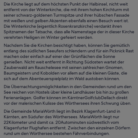
Die Kirche liegt auf dem höchsten Punkt der Halbinsel, nicht weit
entfernt von der Winterkirche, die mit ihrem hohen Kirchturm mit
seiner schwarz-goldenen Turmspitze und ihrer hübschen Fassade
mit weißen und gelben Akzenten ebenfalls einen Besuch wert ist.
Die Winterkirche (eigentlich Rosenkranzkirche) verdankt ihren
Spitznamen der Tatsache, dass alle Namenstage der in dieser Kirche
verehrten Heiligen im Winter gefeiert werden.
Nachdem Sie die Kirchen besichtigt haben, können Sie gemütlich
entlang des südlichen Seeufers schlendern und für ein Picknick Rast
machen oder einfach auf einer der Grünflächen die Sonne
genießen. Nicht weit entfernt in Richtung Südosten wartet der
Zauberwald am Rauschelesee mit seinen zahlreichen Gnomen,
Baumgeistern und Kobolden vor allem auf die kleinen Gäste, die
sich auf dem Abenteuerspielplatz im Wald austoben können.
Die Übernachtungsmöglichkeiten in den Gemeinden rund um den
See reichen von Hostels über kleine Landhäuser bis hin zu großen
Ferienanlagen. Golfer können im KärntnerGolfclubDellach direkt
vor der malerischen Kulisse des Wörthersees ihren Schwung üben.
Die Gemeinde MariaWörth liegt im Bezirk Klagenfurt-Land in
Kärnten, am Südufer des Wörthersees. MariaWörth liegt nur
22Kilometer und damit ca. 20Autominuten südwestlich vom
Klagenfurter Flughafen entfernt. Zwischen den einzelnen Dörfern
rund um den Wörthersee bestehen Fährverbindungen.