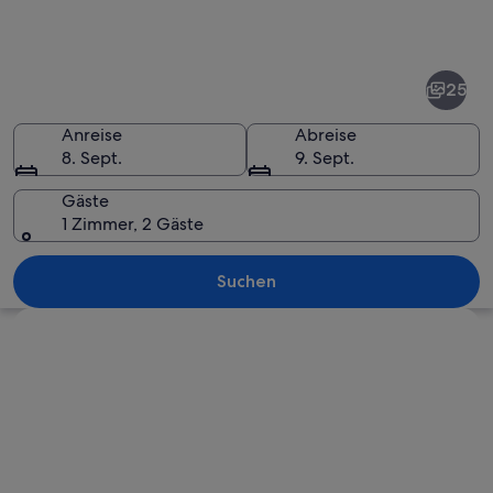
Fotos
von
Maria
25
Wörth
Anreise
Abreise
8. Sept.
9. Sept.
Gäste
1 Zimmer, 2 Gäste
Ein Boot liegt an einem Steg, im Hint
Suchen
Karte erkunden