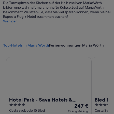
Die Turmspitzen der Kirchen auf der Halbinsel von MariaWörth
bilden eine wahrhaft märchenhafte Kulisse.Lust auf MariaWörth
bekommen? Wussten Sie, dass Sie viel sparen können, wenn Sie bei
Expedia Flug + Hotel zusammen buchen?
Weniger
Top-Hotels in Maria Wörth
Ferienwohnungen Maria Wörth
Hotel Park - Sava Hotels & Resorts
Bled Rose H
Hotel Park - Sava Hotels &
Bled Ro
4
Der
4.5
Resorts
247 €
out
Preis
out
Cesta svobode 15 Bled
Cesta Svobo
23. Aug.–24. Aug.