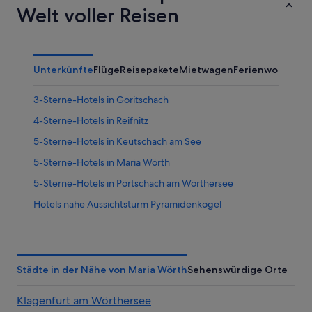
Welt voller Reisen
Unterkünfte
Flüge
Reisepakete
Mietwagen
Ferienwohnung
3-Sterne-Hotels in Goritschach
4-Sterne-Hotels in Reifnitz
5-Sterne-Hotels in Keutschach am See
5-Sterne-Hotels in Maria Wörth
5-Sterne-Hotels in Pörtschach am Wörthersee
Hotels nahe Aussichtsturm Pyramidenkogel
Hotels nahe Bahnhof Pörtschach am Wörthersee
Goritschach Hotels
Wohnungen in Goritschach
Städte in der Nähe von Maria Wörth
Sehenswürdige Orte
Chalets in Keutschach am See
Klagenfurt am Wörthersee
Hotels mit Fitnessbereich in Keutschach am See