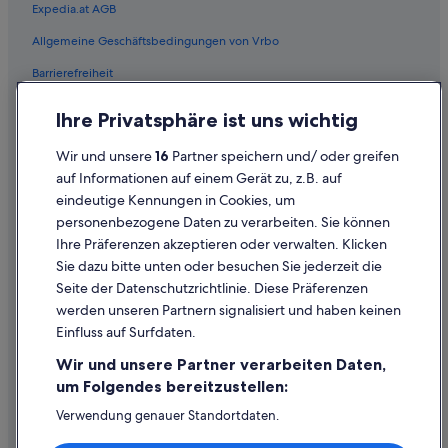
Expedia.at AGB
Allgemeine Geschäftsbedingungen von Vrbo
Barrierefreiheit
Einreisebestimmungen
Ihre Privatsphäre ist uns wichtig
Datenschutzerklärung
Wir und unsere
16
Partner speichern und/ oder greifen
Cookie-Erklärung
auf Informationen auf einem Gerät zu, z.B. auf
eindeutige Kennungen in Cookies, um
Rechtliche Hinweise/Kontakt
personenbezogene Daten zu verarbeiten. Sie können
Inhaltsrichtlinien und Melden von Inhalten
Ihre Präferenzen akzeptieren oder verwalten. Klicken
Sie dazu bitte unten oder besuchen Sie jederzeit die
Hilfe
Seite der Datenschutzrichtlinie. Diese Präferenzen
werden unseren Partnern signalisiert und haben keinen
Hilfe
Einfluss auf Surfdaten.
Buchung ändern oder stornieren
Wir und unsere Partner verarbeiten Daten,
Rückerstattungsprozess und Zeitrahmen
um Folgendes bereitzustellen:
Buchen Sie einen Flug mit einer Gutschrift bei der Fluggesellschaft
Verwendung genauer Standortdaten.
Endgeräteeigenschaften zur Identifikation aktiv abfragen.
Internationale Reisedokumente