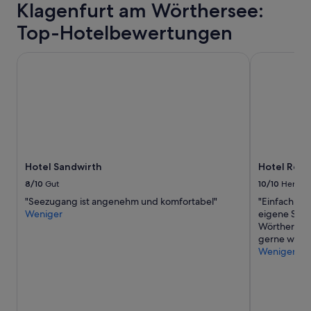
t
Klagenfurt am Wörthersee:
v
o
Top-Hotelbewertungen
n
e
Hotel Sandwirth
Hotel Rösch
i
n
e
m
L
a
n
g
z
Hotel Sandwirth
Hotel Rösc
e
8/10
Gut
10/10
Hervor
i
t
"Seezugang ist angenehm und komfortabel"
"Einfach wu
m
Weniger
eigene Stra
i
Wörthersee 
e
gerne wied
t
Weniger
e
r
b
e