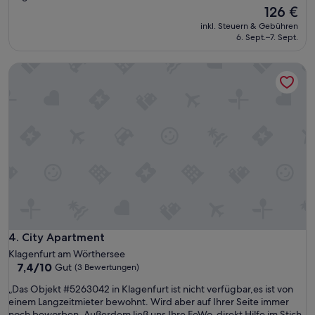
e
Der
126 €
n
i
Preis
d
inkl. Steuern & Gebühren
n
beträgt
e
6. Sept.–7. Sept.
K
126 €
r
l
s
a
City Apartment
t
g
a
e
n
n
d
f
h
u
o
r
w
t
i
.
t
D
c
i
a
e
n
K
h
o
City Apartment
4. City Apartment
a
m
p
Klagenfurt am Wörthersee
m
p
7.4
7,4/10
Gut
u
(3 Bewertungen)
e
von
n
„
„Das Objekt #5263042 in Klagenfurt ist nicht verfügbar,es ist von
n
10,
i
D
einem Langzeitmieter bewohnt. Wird aber auf Ihrer Seite immer
.
Gut,
k
a
noch beworben. Außerdem ließ uns Ihre FeWo-direkt Hilfe im Stich,
I