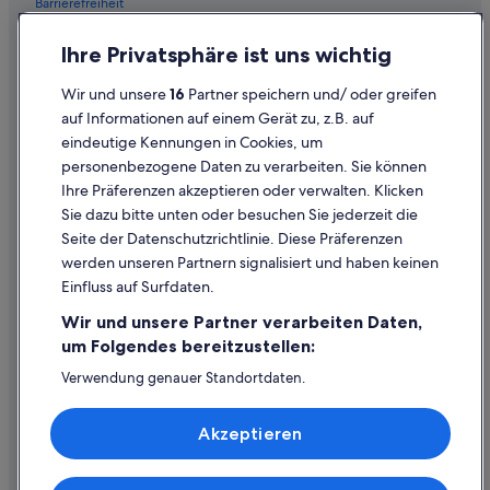
Barrierefreiheit
e
n
Einreisebestimmungen
Ihre Privatsphäre ist uns wichtig
n
i
Datenschutzerklärung
c
Wir und unsere
16
Partner speichern und/ oder greifen
Cookie-Erklärung
h
auf Informationen auf einem Gerät zu, z.B. auf
t
eindeutige Kennungen in Cookies, um
Rechtliche Hinweise/Kontakt
e
personenbezogene Daten zu verarbeiten. Sie können
r
Inhaltsrichtlinien und Melden von Inhalten
Ihre Präferenzen akzeptieren oder verwalten. Klicken
r
e
Sie dazu bitte unten oder besuchen Sie jederzeit die
i
Hilfe
Seite der Datenschutzrichtlinie. Diese Präferenzen
c
werden unseren Partnern signalisiert und haben keinen
Hilfe
h
Einfluss auf Surfdaten.
b
Buchung ändern oder stornieren
a
Wir und unsere Partner verarbeiten Daten,
r
Rückerstattungsprozess und Zeitrahmen
um Folgendes bereitzustellen:
.
A
Buchen Sie einen Flug mit einer Gutschrift bei der Fluggesellschaft
Verwendung genauer Standortdaten.
u
Endgeräteeigenschaften zur Identifikation aktiv abfragen.
c
Internationale Reisedokumente
Speichern von oder Zugriff auf Informationen auf einem
h
Akzeptieren
Endgerät. Personalisierte Werbung und Inhalte, Messung
d
von Werbeleistung und der Performance von Inhalten,
e
Zielgruppenforschung sowie Entwicklung und
r
Verbesserung von Angeboten.