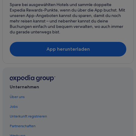
H
Spare bei ausgewählten Hotels und sammle doppelte
Hotels mit Parkplatz in Klagenfurt am Wörthersee
i
Expedia Rewards-Punkte, wenn du über die App buchst. Mit
l
unseren App-Angeboten kannst du sparen, damit du noch
Hotels mit Pool in Klagenfurt am Wörthersee
f
mehr reisen kannst – und nebenher kannst du deine
e
Hotels mit Restaurant in Klagenfurt am Wörthersee
Buchungen einfach und bequem verwalten, wo auch immer
i
du gerade unterwegs bist.
Hotels mit Sauna in Klagenfurt am Wörthersee
m
S
Hotels mit Whirlpool in Klagenfurt am Wörthersee
t
App herunterladen
i
Hotels mit WLAN in Klagenfurt am Wörthersee
c
Haustierfreundliche in Klagenfurt am Wörthersee
h
,
Romantische in Klagenfurt am Wörthersee
s
ä
Lindner Hotels in Klagenfurt am Wörthersee
m
Unternehmen
Luxus in Klagenfurt am Wörthersee
t
l
Über uns
Hotel-Resorts in Klagenfurt am Wörthersee
i
c
Jobs
Romantik Hotel in Klagenfurt am Wörthersee
h
Ski in Klagenfurt am Wörthersee
Unterkunft registrieren
e
a
Abenteuer in Klagenfurt am Wörthersee
Partnerschaften
n
g
Strand in Klagenfurt am Wörthersee
Werbung