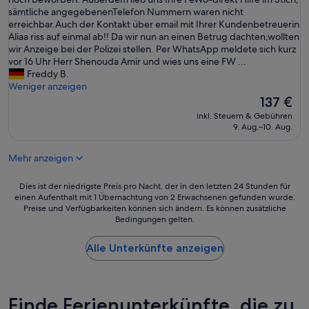
(3
a
s
sämtliche angegebenenTelefon Nummern waren nicht
t
Bewertungen)
t
O
erreichbar.Auch der Kontakt über email mit Ihrer Kundenbetreuerin
w
i
b
Aliaa riss auf einmal ab!! Da wir nun an einen Betrug dachten,wollten
a
o
j
wir Anzeige bei der Polizei stellen. Per WhatsApp meldete sich kurz
s
n
e
vor 16 Uhr Herr Shenouda Amir und wies uns eine FW ...
r
w
k
Freddy B.
e
a
t
Weniger anzeigen
a
r
#
l
Der
137 €
f
5
l
Preis
ü
inkl. Steuern & Gebühren
2
y
beträgt
r
9. Aug.–10. Aug.
6
d
137 €
m
3
i
i
Mehr anzeigen
0
s
c
4
t
h
2
u
Dies
Dies ist der niedrigste Preis pro Nacht, der in den letzten 24 Stunden für
a
i
einen Aufenthalt mit 1 Übernachtung von 2 Erwachsenen gefunden wurde.
r
ist
u
Preise und Verfügbarkeiten können sich ändern. Es können zusätzliche
n
b
der
c
Bedingungen gelten.
K
i
niedrigste
h
l
n
Preis
t
a
Alle Unterkünfte anzeigen
g
pro
o
g
.
Nacht,
p
e
“
der
!
n
in
“
f
den
Finde Ferienunterkünfte, die zu