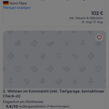
h
Nuno Filipe
(19
e
Weniger anzeigen
Bewertungen)
a
Der
102 €
p
Preis
inkl. Steuern & Gebühren
a
beträgt
16. Aug.–17. Aug.
r
102 €
t
Wohnen im Kolonialstil (inkl. Tiefgarage, kontaktloser Check
m
e
n
t
s
t
i
n
k
s
o
f
s
m
Wohnen im Kolonialstil (inkl. Tiefgarage, kontaktloser Check
2. Wohnen im Kolonialstil (inkl. Tiefgarage, kontaktloser
o
Check-in)
k
Klagenfurt am Wörthersee
i
9.4
9,4/10
Außergewöhnlich
(9 Bewertungen)
n