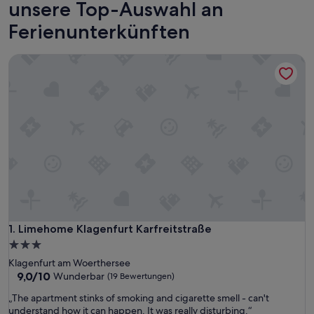
unsere Top-Auswahl an
Ferienunterkünften
Limehome Klagenfurt Karfreitstraße
Limehome Klagenfurt Karfreitstraße
1. Limehome Klagenfurt Karfreitstraße
3.0-
Sterne-
Klagenfurt am Woerthersee
Unterkunft
9.0
9,0/10
Wunderbar
(19 Bewertungen)
von
„
„The apartment stinks of smoking and cigarette smell - can't
10,
T
understand how it can happen. It was really disturbing.“
Wunderbar,