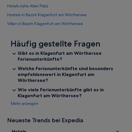
t
Hotels nahe Alter Platz
e
i
Hostels in Bezirk Klagenfurt am Wörthersee
m
m
Villen in Bezirk Klagenfurt am Wörthersee
e
Hotels nahe City Arkaden
r
n
Aparthotels in Klagenfurt am Wörthersee
Häufig gestellte Fragen
o
c
Ferienwohnungen in Klagenfurt am Wörthersee
Gibt es in Klagenfurt am Wörthersee
h
Ferienunterkünfte?
B&B in Klagenfurt am Wörthersee
b
e
Campingplätze in Klagenfurt am Wörthersee
Welche Ferienunterkünfte sind besonders
w
empfehlenswert in Klagenfurt am
o
Chalets in Klagenfurt am Wörthersee
Wörthersee?
r
Cottages in Klagenfurt am Wörthersee
b
Wie viele Ferienunterkünfte gibt es in
e
Ferienparks in Klagenfurt am Wörthersee
Klagenfurt am Wörthersee?
n
.
Gasthäuser in Klagenfurt am Wörthersee
Mehr anzeigen
A
Gasthöfe in Klagenfurt am Wörthersee
u
ß
Neueste Trends bei Expedia
Hausboote in Klagenfurt am Wörthersee
e
r
Hostels in Klagenfurt am Wörthersee
Hotels