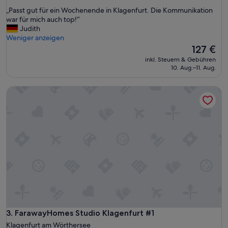
von
g
„
„Passt gut für ein Wochenende in Klagenfurt. Die Kommunikation
10,
a
P
war für mich auch top!“
Außergewöhnlich,
n
a
Judith
(9
d
s
Weniger anzeigen
Bewertungen)
c
s
Der
127 €
i
t
Preis
inkl. Steuern & Gebühren
g
g
beträgt
10. Aug.–11. Aug.
a
u
127 €
r
t
e
FarawayHomes Studio Klagenfurt #1
f
t
ü
t
r
e
e
s
i
m
n
e
W
l
o
l
c
-
h
c
e
a
n
n
e
'
n
FarawayHomes Studio Klagenfurt #1
3. FarawayHomes Studio Klagenfurt #1
t
d
Klagenfurt am Wörthersee
u