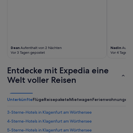
w
o
h
n
t
.
W
i
r
Dean
Aufenthalt von 2 Nächten
Nadin
Aufenth
d
Vor 3 Tagen gepostet
Vor 4 Tagen g
a
b
e
Entdecke mit Expedia eine
r
a
Welt voller Reisen
u
f
I
h
Unterkünfte
Flüge
Reisepakete
Mietwagen
Ferienwohnungen
A
r
e
3-Sterne-Hotels in Klagenfurt am Wörthersee
r
S
4-Sterne-Hotels in Klagenfurt am Wörthersee
e
i
5-Sterne-Hotels in Klagenfurt am Wörthersee