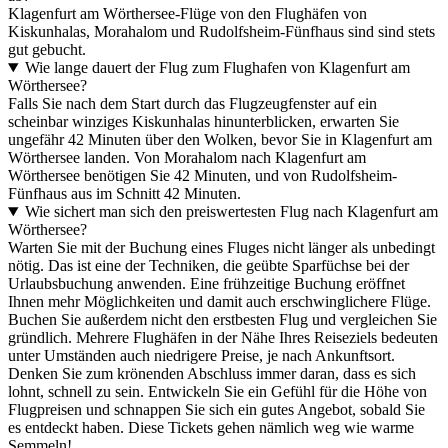
Klagenfurt am Wörthersee-Flüge von den Flughäfen von
Kiskunhalas, Morahalom und Rudolfsheim-Fünfhaus sind sind stets
gut gebucht.
Wie lange dauert der Flug zum Flughafen von Klagenfurt am
Wörthersee?
Falls Sie nach dem Start durch das Flugzeugfenster auf ein
scheinbar winziges Kiskunhalas hinunterblicken, erwarten Sie
ungefähr 42 Minuten über den Wolken, bevor Sie in Klagenfurt am
Wörthersee landen. Von Morahalom nach Klagenfurt am
Wörthersee benötigen Sie 42 Minuten, und von Rudolfsheim-
Fünfhaus aus im Schnitt 42 Minuten.
Wie sichert man sich den preiswertesten Flug nach Klagenfurt am
Wörthersee?
Warten Sie mit der Buchung eines Fluges nicht länger als unbedingt
nötig. Das ist eine der Techniken, die geübte Sparfüchse bei der
Urlaubsbuchung anwenden. Eine frühzeitige Buchung eröffnet
Ihnen mehr Möglichkeiten und damit auch erschwinglichere Flüge.
Buchen Sie außerdem nicht den erstbesten Flug und vergleichen Sie
gründlich. Mehrere Flughäfen in der Nähe Ihres Reiseziels bedeuten
unter Umständen auch niedrigere Preise, je nach Ankunftsort.
Denken Sie zum krönenden Abschluss immer daran, dass es sich
lohnt, schnell zu sein. Entwickeln Sie ein Gefühl für die Höhe von
Flugpreisen und schnappen Sie sich ein gutes Angebot, sobald Sie
es entdeckt haben. Diese Tickets gehen nämlich weg wie warme
Semmeln!