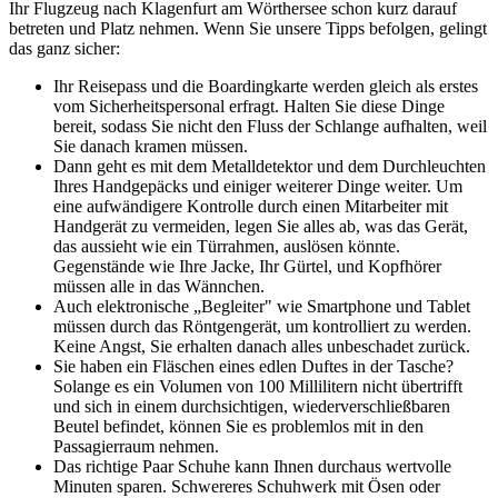
Ihr Flugzeug nach Klagenfurt am Wörthersee schon kurz darauf
betreten und Platz nehmen. Wenn Sie unsere Tipps befolgen, gelingt
das ganz sicher:
Ihr Reisepass und die Boardingkarte werden gleich als erstes
vom Sicherheitspersonal erfragt. Halten Sie diese Dinge
bereit, sodass Sie nicht den Fluss der Schlange aufhalten, weil
Sie danach kramen müssen.
Dann geht es mit dem Metalldetektor und dem Durchleuchten
Ihres Handgepäcks und einiger weiterer Dinge weiter. Um
eine aufwändigere Kontrolle durch einen Mitarbeiter mit
Handgerät zu vermeiden, legen Sie alles ab, was das Gerät,
das aussieht wie ein Türrahmen, auslösen könnte.
Gegenstände wie Ihre Jacke, Ihr Gürtel, und Kopfhörer
müssen alle in das Wännchen.
Auch elektronische „Begleiter" wie Smartphone und Tablet
müssen durch das Röntgengerät, um kontrolliert zu werden.
Keine Angst, Sie erhalten danach alles unbeschadet zurück.
Sie haben ein Fläschen eines edlen Duftes in der Tasche?
Solange es ein Volumen von 100 Millilitern nicht übertrifft
und sich in einem durchsichtigen, wiederverschließbaren
Beutel befindet, können Sie es problemlos mit in den
Passagierraum nehmen.
Das richtige Paar Schuhe kann Ihnen durchaus wertvolle
Minuten sparen. Schwereres Schuhwerk mit Ösen oder