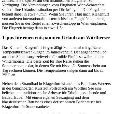
zahlreiche Parkplätze auf den inländischen Flughäfen zur
Verfügung. Die Verbindungen vom Flughafen Wien-Schwechat
steuern Ihre Urlaubsdestination per Direktflug an. Die Flugdauer
beträgt dabei in etwa 45min. Wenn Sie Ihren Flug nach Klagenfurt
von anderen internationalen österreichischen Flughäfen antreten,
müssen Sie in der Regel einen Zwischenstopp in Wien einplanen.
Die Flugzeit beträgt dann in etwa 1,5h.
Tipps für einen entspannten Urlaub am Wörthersee
Das Klima in Klagenfurt ist gemäßigt-kontinental mit größeren
Temperaturschwankungen im Jahresverlauf. Der angenehme Fön
aus dem Süden sorgt zeitweise für milde Einflüsse während der
Wintermonate. Die beste Zeit für Ihre Reise stellen die
Sommermonate dar, in denen Sie mit bis zu 8h Sonnenschein am
Tag rechnen können. Die Temperaturen steigen dann auf bis zu
25°C an.
Neben dem Strandbad in Klagenfurt ist auch das Badehaus Werzers
in der benachbarten Kurstadt Pörtschach am Wörther See eine
beliebte und traditionsreiche Adresse für Erholungssuchende und
Badeurlauber. Mit einem eigenen Seezugang und dem
klassizistischen Bau ist es eines der schönsten Badehäuser bei
Klagenfurt für Sonnenanbeter.