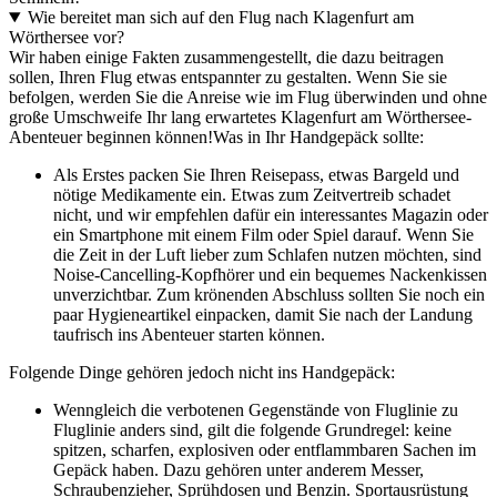
Wie bereitet man sich auf den Flug nach Klagenfurt am
Wörthersee vor?
Wir haben einige Fakten zusammengestellt, die dazu beitragen
sollen, Ihren Flug etwas entspannter zu gestalten. Wenn Sie sie
befolgen, werden Sie die Anreise wie im Flug überwinden und ohne
große Umschweife Ihr lang erwartetes Klagenfurt am Wörthersee-
Abenteuer beginnen können!
Was in Ihr Handgepäck sollte:
Als Erstes packen Sie Ihren Reisepass, etwas Bargeld und
nötige Medikamente ein. Etwas zum Zeitvertreib schadet
nicht, und wir empfehlen dafür ein interessantes Magazin oder
ein Smartphone mit einem Film oder Spiel darauf. Wenn Sie
die Zeit in der Luft lieber zum Schlafen nutzen möchten, sind
Noise-Cancelling-Kopfhörer und ein bequemes Nackenkissen
unverzichtbar. Zum krönenden Abschluss sollten Sie noch ein
paar Hygieneartikel einpacken, damit Sie nach der Landung
taufrisch ins Abenteuer starten können.
Folgende Dinge gehören jedoch nicht ins Handgepäck:
Wenngleich die verbotenen Gegenstände von Fluglinie zu
Fluglinie anders sind, gilt die folgende Grundregel: keine
spitzen, scharfen, explosiven oder entflammbaren Sachen im
Gepäck haben. Dazu gehören unter anderem Messer,
Schraubenzieher, Sprühdosen und Benzin. Sportausrüstung