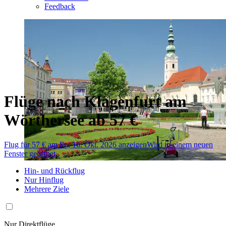
Feedback
Flüge nach Klagenfurt am
Wörthersee ab 57 €
Flug für 57 € am Fr., 16. Okt. 2026 anzeigen
Wird in einem neuen
Fenster geöffnet
Hin- und Rückflug
Nur Hinflug
Mehrere Ziele
Nur Direktflüge