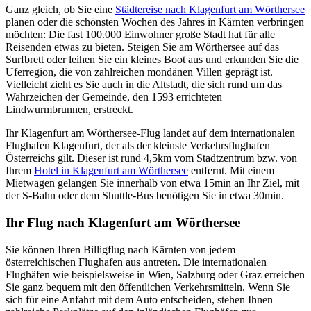
Ganz gleich, ob Sie eine
Städtereise nach Klagenfurt am Wörthersee
planen oder die schönsten Wochen des Jahres in Kärnten verbringen
möchten: Die fast 100.000 Einwohner große Stadt hat für alle
Reisenden etwas zu bieten. Steigen Sie am Wörthersee auf das
Surfbrett oder leihen Sie ein kleines Boot aus und erkunden Sie die
Uferregion, die von zahlreichen mondänen Villen geprägt ist.
Vielleicht zieht es Sie auch in die Altstadt, die sich rund um das
Wahrzeichen der Gemeinde, den 1593 errichteten
Lindwurmbrunnen, erstreckt.
Ihr Klagenfurt am Wörthersee-Flug landet auf dem internationalen
Flughafen Klagenfurt, der als der kleinste Verkehrsflughafen
Österreichs gilt. Dieser ist rund 4,5km vom Stadtzentrum bzw. von
Ihrem
Hotel in Klagenfurt am Wörthersee
entfernt. Mit einem
Mietwagen gelangen Sie innerhalb von etwa 15min an Ihr Ziel, mit
der S-Bahn oder dem Shuttle-Bus benötigen Sie in etwa 30min.
Ihr Flug nach Klagenfurt am Wörthersee
Sie können Ihren Billigflug nach Kärnten von jedem
österreichischen Flughafen aus antreten. Die internationalen
Flughäfen wie beispielsweise in Wien, Salzburg oder Graz erreichen
Sie ganz bequem mit den öffentlichen Verkehrsmitteln. Wenn Sie
sich für eine Anfahrt mit dem Auto entscheiden, stehen Ihnen