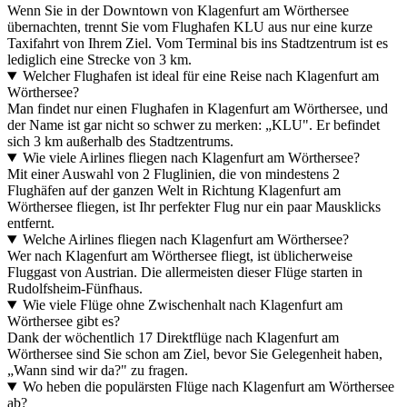
Wenn Sie in der Downtown von Klagenfurt am Wörthersee
übernachten, trennt Sie vom Flughafen KLU aus nur eine kurze
Taxifahrt von Ihrem Ziel. Vom Terminal bis ins Stadtzentrum ist es
lediglich eine Strecke von 3 km.
Welcher Flughafen ist ideal für eine Reise nach Klagenfurt am
Wörthersee?
Man findet nur einen Flughafen in Klagenfurt am Wörthersee, und
der Name ist gar nicht so schwer zu merken: „KLU". Er befindet
sich 3 km außerhalb des Stadtzentrums.
Wie viele Airlines fliegen nach Klagenfurt am Wörthersee?
Mit einer Auswahl von 2 Fluglinien, die von mindestens 2
Flughäfen auf der ganzen Welt in Richtung Klagenfurt am
Wörthersee fliegen, ist Ihr perfekter Flug nur ein paar Mausklicks
entfernt.
Welche Airlines fliegen nach Klagenfurt am Wörthersee?
Wer nach Klagenfurt am Wörthersee fliegt, ist üblicherweise
Fluggast von Austrian. Die allermeisten dieser Flüge starten in
Rudolfsheim-Fünfhaus.
Wie viele Flüge ohne Zwischenhalt nach Klagenfurt am
Wörthersee gibt es?
Dank der wöchentlich 17 Direktflüge nach Klagenfurt am
Wörthersee sind Sie schon am Ziel, bevor Sie Gelegenheit haben,
„Wann sind wir da?" zu fragen.
Wo heben die populärsten Flüge nach Klagenfurt am Wörthersee
ab?