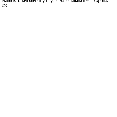
Handelsmarken oder eingetragene Handelsmarken von Expedia,
Inc.