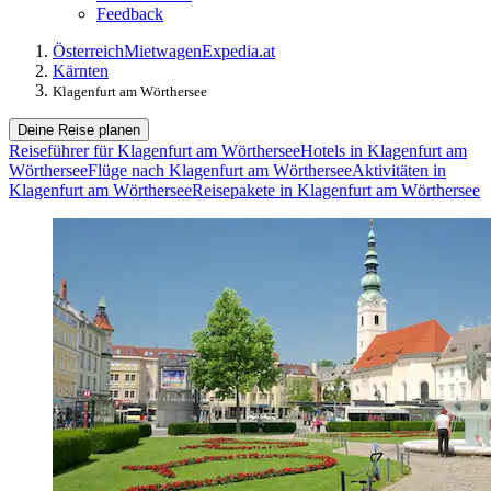
Feedback
Österreich
Mietwagen
Expedia.at
Kärnten
Klagenfurt am Wörthersee
Deine Reise planen
Reiseführer für Klagenfurt am Wörthersee
Hotels in Klagenfurt am
Wörthersee
Flüge nach Klagenfurt am Wörthersee
Aktivitäten in
Klagenfurt am Wörthersee
Reisepakete in Klagenfurt am Wörthersee