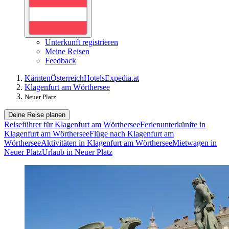
Unterkunft registrieren
Meine Reisen
Feedback
Kärnten
Österreich
Hotels
Expedia.at
Klagenfurt am Wörthersee
Neuer Platz
Deine Reise planen
Reiseführer für Klagenfurt am Wörthersee
Ferienunterkünfte in
Klagenfurt am Wörthersee
Flüge nach Klagenfurt am
Wörthersee
Aktivitäten in Klagenfurt am Wörthersee
Mietwagen in
Neuer Platz
Urlaub in Neuer Platz