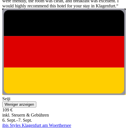
were friendly, the room was clean, and breakfast was excellent. I
would highly recommend this hotel for your stay in Klagenfurt.“
Seiji
Weniger anzeigen
109 €
inkl. Steuern & Gebühren
6. Sept.–7. Sept.
ibis Styles Klagenfurt am Woerthersee