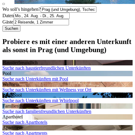
Wo soll’s hingehen?
Daten
Gäste
Suchen
Probiere es mit einer anderen Unterkunft
als sonst in Prag (und Umgebung)
Haustier­freundlich
Suche nach haustierfreundlichen Unterkünften
Pool
Suche nach Unterkünften mit Pool
Wellness
Suche nach Unterkünften mit Wellness vor Ort
Whirlpool
Suche nach Unterkünften mit Whirlpool
Familien­freundlich
Suche nach familienfreundlichen Unterkünften
Aparthotel
Suche nach Aparthotels
Apartment
Suche nach Apartments