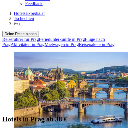
Feedback
Hotels
Expedia.at
Tschechien
Prag
Deine Reise planen
Reiseführer für Prag
Ferienunterkünfte in Prag
Flüge nach
Prag
Aktivitäten in Prag
Mietwagen in Prag
Reisepakete in Prag
Hotels in Prag ab 38 €