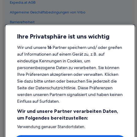
Expedia.at AGB
Strand in Trogir
Allgemeine Geschäftsbedingungen von Vrbo
All-Inclusive- in Tucepi
Barrierefreiheit
All-Inclusive- in Umag
Familien in Umag
Einreisebestimmungen
Ihre Privatsphäre ist uns wichtig
Hotels mit Casino in Umag
Datenschutzerklärung
Wir und unsere
16
Partner speichern und/ oder greifen
Hotels mit Frühstück in Umag
Cookie-Erklärung
auf Informationen auf einem Gerät zu, z.B. auf
Strand in Umag
eindeutige Kennungen in Cookies, um
Rechtliche Hinweise/Kontakt
personenbezogene Daten zu verarbeiten. Sie können
Golf in Zadar
Inhaltsrichtlinien und Melden von Inhalten
Ihre Präferenzen akzeptieren oder verwalten. Klicken
Zagreb Hotels
Sie dazu bitte unten oder besuchen Sie jederzeit die
Hilfe
Strand in Dubrovnik-Neretva
Seite der Datenschutzrichtlinie. Diese Präferenzen
werden unseren Partnern signalisiert und haben keinen
All-Inclusive- in Istrien
Hilfe
Einfluss auf Surfdaten.
Familien in Istrien
Buchung ändern oder stornieren
Wir und unsere Partner verarbeiten Daten,
Strand in Istrien
Rückerstattungsprozess und Zeitrahmen
um Folgendes bereitzustellen:
Istrien: Hotels
Buchen Sie einen Flug mit einer Gutschrift bei der Fluggesellschaft
Verwendung genauer Standortdaten.
Endgeräteeigenschaften zur Identifikation aktiv abfragen.
All-Inclusive- in Split-Dalmatien
Internationale Reisedokumente