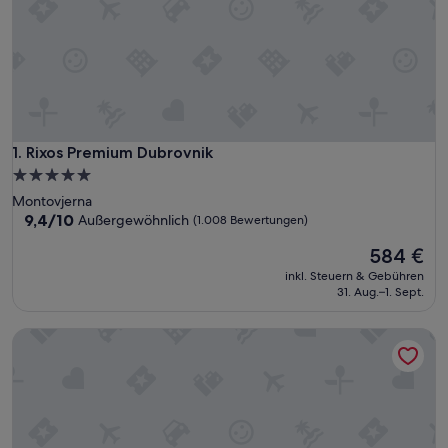
Rixos Premium Dubrovnik
1. Rixos Premium Dubrovnik
5.0-
Sterne-
Montovjerna
Unterkunft
9.4
9,4/10
Außergewöhnlich
(1.008 Bewertungen)
von
Der
584 €
10,
Preis
Außergewöhnlich,
inkl. Steuern & Gebühren
beträgt
(1.008
31. Aug.–1. Sept.
584 €
Bewertungen)
Sun Gardens Dubrovnik