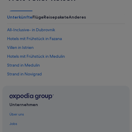
Unterkünfte
Flüge
Reisepakete
Anderes
All-Inclusive- in Dubrovnik
Hotels mit Frühstück in Fazana
Villen in Istrien
Hotels mit Frühstück in Medulin
Strand in Medulin
Strand in Novigrad
Historische in Opatija
Hotels mit Casino in Opatija
Strand in Opatija
Unternehmen
All-Inclusive- in Poreč
Über uns
Familien in Poreč
Jobs
Hotels mit Casino in Poreč