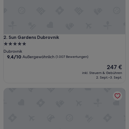
Sun Gardens Dubrovnik
2. Sun Gardens Dubrovnik
5.0-
Sterne-
Dubrovnik
Unterkunft
9.4
9,4/10
Außergewöhnlich
(1.007 Bewertungen)
von
Der
247 €
10,
Preis
Außergewöhnlich,
inkl. Steuern & Gebühren
beträgt
(1.007
2. Sept.–3. Sept.
247 €
Bewertungen)
Waterman Svpetrvs Resort