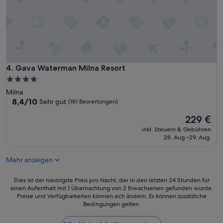
Gava Waterman Milna Resort
4. Gava Waterman Milna Resort
4.0-
Sterne-
Milna
Unterkunft
8.4
8,4/10
Sehr gut
(181 Bewertungen)
von
Der
229 €
10,
Preis
Sehr
inkl. Steuern & Gebühren
beträgt
gut,
28. Aug.–29. Aug.
229 €
(181
Bewertungen)
Mehr anzeigen
Dies
Dies ist der niedrigste Preis pro Nacht, der in den letzten 24 Stunden für
einen Aufenthalt mit 1 Übernachtung von 2 Erwachsenen gefunden wurde.
ist
Preise und Verfügbarkeiten können sich ändern. Es können zusätzliche
der
Bedingungen gelten.
niedrigste
Preis