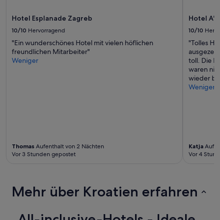
Bedingungen
gelten.
Hotel Esplanade Zagreb
Hotel A'
10/10
Hervorragend
10/10
Herv
"Ein wunderschönes Hotel mit vielen höflichen
"Tolles Ho
freundlichen Mitarbeiter"
ausgezeic
Weniger
toll. Die
waren nich
wieder b
Weniger
Thomas
Aufenthalt von 2 Nächten
Katja
Aufen
Vor 3 Stunden gepostet
Vor 4 Stun
Mehr über Kroatien erfahren
All-inclusive-Hotels - Ideale