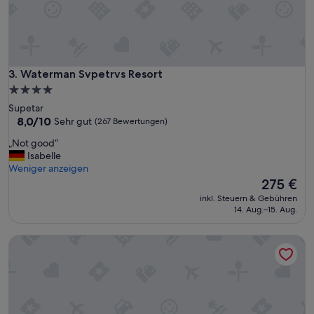
Waterman Svpetrvs Resort
3. Waterman Svpetrvs Resort
4.0-
Sterne-
Supetar
Unterkunft
8.0
8,0/10
Sehr gut
(267 Bewertungen)
von
„
„Not good“
10,
N
Isabelle
Sehr
o
Weniger anzeigen
gut,
t
Der
275 €
(267
g
Preis
Bewertungen)
inkl. Steuern & Gebühren
o
beträgt
14. Aug.–15. Aug.
o
275 €
d
Gava Waterman Milna Resort
“