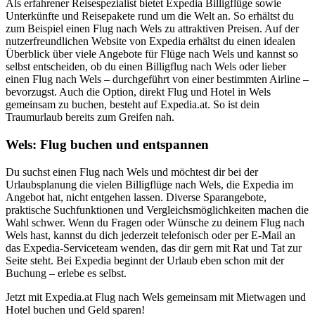
Als erfahrener Reisespezialist bietet Expedia Billigflüge sowie
Unterkünfte und Reisepakete rund um die Welt an. So erhältst du
zum Beispiel einen Flug nach Wels zu attraktiven Preisen. Auf der
nutzerfreundlichen Website von Expedia erhältst du einen idealen
Überblick über viele Angebote für Flüge nach Wels und kannst so
selbst entscheiden, ob du einen Billigflug nach Wels oder lieber
einen Flug nach Wels – durchgeführt von einer bestimmten Airline –
bevorzugst. Auch die Option, direkt Flug und Hotel in Wels
gemeinsam zu buchen, besteht auf Expedia.at. So ist dein
Traumurlaub bereits zum Greifen nah.
Wels: Flug buchen und entspannen
Du suchst einen Flug nach Wels und möchtest dir bei der
Urlaubsplanung die vielen Billigflüge nach Wels, die Expedia im
Angebot hat, nicht entgehen lassen. Diverse Sparangebote,
praktische Suchfunktionen und Vergleichsmöglichkeiten machen die
Wahl schwer. Wenn du Fragen oder Wünsche zu deinem Flug nach
Wels hast, kannst du dich jederzeit telefonisch oder per E-Mail an
das Expedia-Serviceteam wenden, das dir gern mit Rat und Tat zur
Seite steht. Bei Expedia beginnt der Urlaub eben schon mit der
Buchung – erlebe es selbst.
Jetzt mit Expedia.at Flug nach Wels gemeinsam mit Mietwagen und
Hotel buchen und Geld sparen!