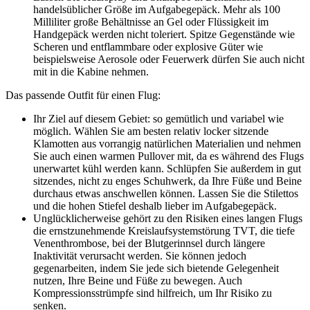
handelsüblicher Größe im Aufgabegepäck. Mehr als 100
Milliliter große Behältnisse an Gel oder Flüssigkeit im
Handgepäck werden nicht toleriert. Spitze Gegenstände wie
Scheren und entflammbare oder explosive Güter wie
beispielsweise Aerosole oder Feuerwerk dürfen Sie auch nicht
mit in die Kabine nehmen.
Das passende Outfit für einen Flug:
Ihr Ziel auf diesem Gebiet: so gemütlich und variabel wie
möglich. Wählen Sie am besten relativ locker sitzende
Klamotten aus vorrangig natürlichen Materialien und nehmen
Sie auch einen warmen Pullover mit, da es während des Flugs
unerwartet kühl werden kann. Schlüpfen Sie außerdem in gut
sitzendes, nicht zu enges Schuhwerk, da Ihre Füße und Beine
durchaus etwas anschwellen können. Lassen Sie die Stilettos
und die hohen Stiefel deshalb lieber im Aufgabegepäck.
Unglücklicherweise gehört zu den Risiken eines langen Flugs
die ernstzunehmende Kreislaufsystemstörung TVT, die tiefe
Venenthrombose, bei der Blutgerinnsel durch längere
Inaktivität verursacht werden. Sie können jedoch
gegenarbeiten, indem Sie jede sich bietende Gelegenheit
nutzen, Ihre Beine und Füße zu bewegen. Auch
Kompressionsstrümpfe sind hilfreich, um Ihr Risiko zu
senken.