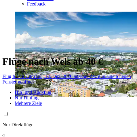
Feedback
Flüge nach Wels ab 40 €
Flug für 40 € am So., 13. Dez. 2026 anzeigen
Wird in einem neuen
Fenster geöffnet
Hin- und Rückflug
Nur Hinflug
Mehrere Ziele
Nur Direktflüge