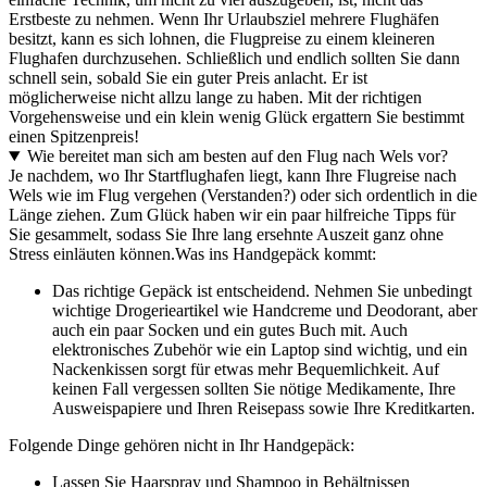
Erstbeste zu nehmen. Wenn Ihr Urlaubsziel mehrere Flughäfen
besitzt, kann es sich lohnen, die Flugpreise zu einem kleineren
Flughafen durchzusehen. Schließlich und endlich sollten Sie dann
schnell sein, sobald Sie ein guter Preis anlacht. Er ist
möglicherweise nicht allzu lange zu haben. Mit der richtigen
Vorgehensweise und ein klein wenig Glück ergattern Sie bestimmt
einen Spitzenpreis!
Wie bereitet man sich am besten auf den Flug nach Wels vor?
Je nachdem, wo Ihr Startflughafen liegt, kann Ihre Flugreise nach
Wels wie im Flug vergehen (Verstanden?) oder sich ordentlich in die
Länge ziehen. Zum Glück haben wir ein paar hilfreiche Tipps für
Sie gesammelt, sodass Sie Ihre lang ersehnte Auszeit ganz ohne
Stress einläuten können.
Was ins Handgepäck kommt:
Das richtige Gepäck ist entscheidend. Nehmen Sie unbedingt
wichtige Drogerieartikel wie Handcreme und Deodorant, aber
auch ein paar Socken und ein gutes Buch mit. Auch
elektronisches Zubehör wie ein Laptop sind wichtig, und ein
Nackenkissen sorgt für etwas mehr Bequemlichkeit. Auf
keinen Fall vergessen sollten Sie nötige Medikamente, Ihre
Ausweispapiere und Ihren Reisepass sowie Ihre Kreditkarten.
Folgende Dinge gehören nicht in Ihr Handgepäck:
Lassen Sie Haarspray und Shampoo in Behältnissen