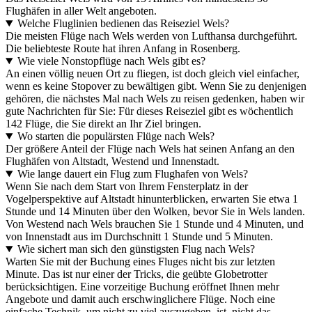
Flughäfen in aller Welt angeboten.
Welche Fluglinien bedienen das Reiseziel Wels?
Die meisten Flüge nach Wels werden von Lufthansa durchgeführt.
Die beliebteste Route hat ihren Anfang in Rosenberg.
Wie viele Nonstopflüge nach Wels gibt es?
An einen völlig neuen Ort zu fliegen, ist doch gleich viel einfacher,
wenn es keine Stopover zu bewältigen gibt. Wenn Sie zu denjenigen
gehören, die nächstes Mal nach Wels zu reisen gedenken, haben wir
gute Nachrichten für Sie: Für dieses Reiseziel gibt es wöchentlich
142 Flüge, die Sie direkt an Ihr Ziel bringen.
Wo starten die populärsten Flüge nach Wels?
Der größere Anteil der Flüge nach Wels hat seinen Anfang an den
Flughäfen von Altstadt, Westend und Innenstadt.
Wie lange dauert ein Flug zum Flughafen von Wels?
Wenn Sie nach dem Start von Ihrem Fensterplatz in der
Vogelperspektive auf Altstadt hinunterblicken, erwarten Sie etwa 1
Stunde und 14 Minuten über den Wolken, bevor Sie in Wels landen.
Von Westend nach Wels brauchen Sie 1 Stunde und 4 Minuten, und
von Innenstadt aus im Durchschnitt 1 Stunde und 5 Minuten.
Wie sichert man sich den günstigsten Flug nach Wels?
Warten Sie mit der Buchung eines Fluges nicht bis zur letzten
Minute. Das ist nur einer der Tricks, die geübte Globetrotter
berücksichtigen. Eine vorzeitige Buchung eröffnet Ihnen mehr
Angebote und damit auch erschwinglichere Flüge. Noch eine
einfache Technik, um nicht zu viel auszugeben, ist, nicht das