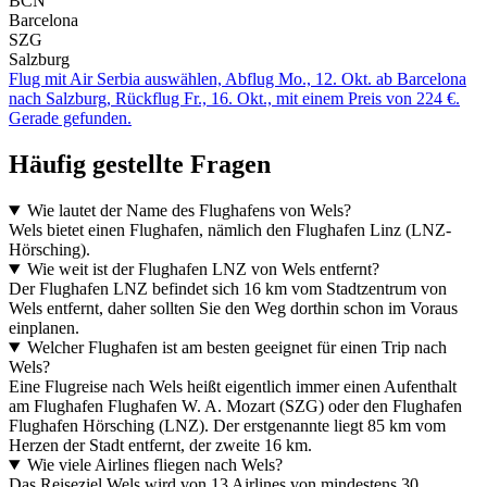
BCN
Barcelona
SZG
Salzburg
Flug mit Air Serbia auswählen, Abflug Mo., 12. Okt. ab Barcelona
nach Salzburg, Rückflug Fr., 16. Okt., mit einem Preis von 224 €.
Gerade gefunden.
Häufig gestellte Fragen
Wie lautet der Name des Flughafens von Wels?
Wels bietet einen Flughafen, nämlich den Flughafen Linz (LNZ-
Hörsching).
Wie weit ist der Flughafen LNZ von Wels entfernt?
Der Flughafen LNZ befindet sich 16 km vom Stadtzentrum von
Wels entfernt, daher sollten Sie den Weg dorthin schon im Voraus
einplanen.
Welcher Flughafen ist am besten geeignet für einen Trip nach
Wels?
Eine Flugreise nach Wels heißt eigentlich immer einen Aufenthalt
am Flughafen Flughafen W. A. Mozart (SZG) oder den Flughafen
Flughafen Hörsching (LNZ). Der erstgenannte liegt 85 km vom
Herzen der Stadt entfernt, der zweite 16 km.
Wie viele Airlines fliegen nach Wels?
Das Reiseziel Wels wird von 13 Airlines von mindestens 30