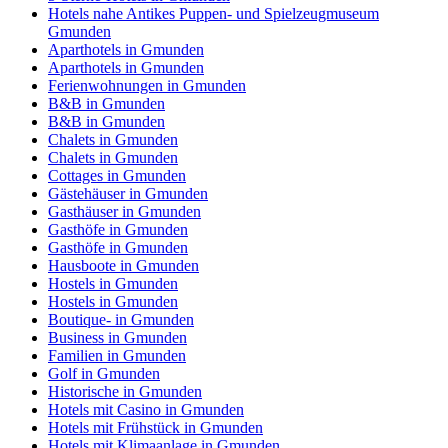
Hotels nahe Antikes Puppen- und Spielzeugmuseum
Gmunden
Aparthotels in Gmunden
Aparthotels in Gmunden
Ferienwohnungen in Gmunden
B&B in Gmunden
B&B in Gmunden
Chalets in Gmunden
Chalets in Gmunden
Cottages in Gmunden
Gästehäuser in Gmunden
Gasthäuser in Gmunden
Gasthöfe in Gmunden
Gasthöfe in Gmunden
Hausboote in Gmunden
Hostels in Gmunden
Hostels in Gmunden
Boutique- in Gmunden
Business in Gmunden
Familien in Gmunden
Golf in Gmunden
Historische in Gmunden
Hotels mit Casino in Gmunden
Hotels mit Frühstück in Gmunden
Hotels mit Klimaanlage in Gmunden