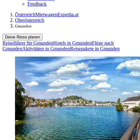
Feedback
Österreich
Mietwagen
Expedia.at
Oberösterreich
Gmunden
Deine Reise planen
Reiseführer für Gmunden
Hotels in Gmunden
Flüge nach
Gmunden
Aktivitäten in Gmunden
Reisepakete in Gmunden