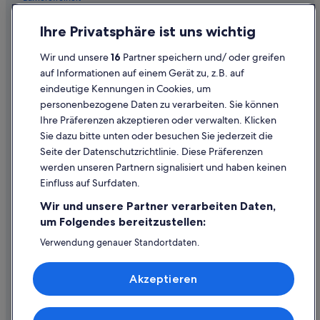
Einreisebestimmungen
Ihre Privatsphäre ist uns wichtig
Datenschutzerklärung
Wir und unsere
16
Partner speichern und/ oder greifen
Cookie-Erklärung
auf Informationen auf einem Gerät zu, z.B. auf
eindeutige Kennungen in Cookies, um
Rechtliche Hinweise/Kontakt
personenbezogene Daten zu verarbeiten. Sie können
Inhaltsrichtlinien und Melden von Inhalten
Ihre Präferenzen akzeptieren oder verwalten. Klicken
Sie dazu bitte unten oder besuchen Sie jederzeit die
Hilfe
Seite der Datenschutzrichtlinie. Diese Präferenzen
werden unseren Partnern signalisiert und haben keinen
Hilfe
Einfluss auf Surfdaten.
Buchung ändern oder stornieren
Wir und unsere Partner verarbeiten Daten,
Rückerstattungsprozess und Zeitrahmen
um Folgendes bereitzustellen:
Buchen Sie einen Flug mit einer Gutschrift bei der Fluggesellschaft
Verwendung genauer Standortdaten.
Endgeräteeigenschaften zur Identifikation aktiv abfragen.
Internationale Reisedokumente
Speichern von oder Zugriff auf Informationen auf einem
Akzeptieren
Endgerät. Personalisierte Werbung und Inhalte, Messung
von Werbeleistung und der Performance von Inhalten,
Zielgruppenforschung sowie Entwicklung und
Verbesserung von Angeboten.