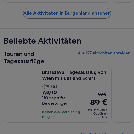
Alle Aktivitäten in Burgenland ansehen
Beliebte Aktivitäten
Touren und
Alle 127 Aktivitäten anzeigen
Tagesausflüge
Wird in
Bratislava: Tagesausflug von Wien mit Bus und Schiff
Bratislava
Bratislava: Tagesausflug von
Wien mit Bus und Schiff
Die
9 Std.
7.8
7,8/10
Aktivität
Der
99 €
von
110 geprüfte
dauert
89 €
vorherige
Bewertungen
10,
9
Preis
basierend
inkl. Steuern &
Stunden
Kostenlose Stornierung
war
Gebühren
auf
möglich
pro Erw.
99 €
110
und
Bewertungen.
der