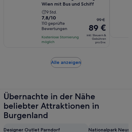
Wien mit Bus und Schiff
Die
9 Std.
7.8
7,8/10
Aktivität
Der
99 €
von
110 geprüfte
dauert
89 €
vorherige
Bewertungen
10,
9
Preis
basierend
inkl. Steuern &
Stunden
Kostenlose Stornierung
war
Gebühren
auf
möglich
pro Erw.
99 €
110
und
Bewertungen.
der
Wird
Alle anzeigen
aktuelle
in
Preis
einem
beträgt
neuen
89 €
Tab
pro
geöffnet
Erw.
Übernachte in der Nähe
beliebter Attraktionen in
Burgenland
Designer Outlet Parndorf
Nationalpark Neusi