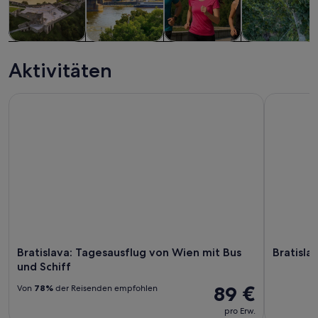
Touren und
Geschichte &
Private &
Essen, Trinken
Tagesausflüge
Kultur
individuelle
& Nachtleben
Aktivitäten
Touren
Bratislava: Tagesausflug von Wien mit Bus und Schiff
Bratislava
Bratislava: Tagesausflug von Wien mit Bus
Bratisla
und Schiff
89 €
Von
78%
der Reisenden empfohlen
pro Erw.