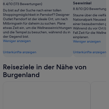
Seewinkel
8.4/10 (173 Bewertungen)
8.8/10 (20 Bewertunge
Du bist auf der Suche nach einer tollen
Shoppingmöglichkeit in Parndorf? Designer
Staune über die vielfäl
Outlet Parndorf ist der ideale Ort, um nach
Nationalpark Neusiedle
Mitbringseln für daheim zu suchen. Plane
einer bezaubernden grün
etwas Zeit ein, um die Wellnesseinrichtungen
Während du vor Ort bist
und die Tempel zu besuchen, während du in
Fall Zeit für die Wellne
der Gegend bist.
einplanen.
Weniger anzeigen
Weniger anzeigen
Unterkünfte anzeigen
Unterkünfte anzeigen
Reiseziele in der Nähe von
Burgenland