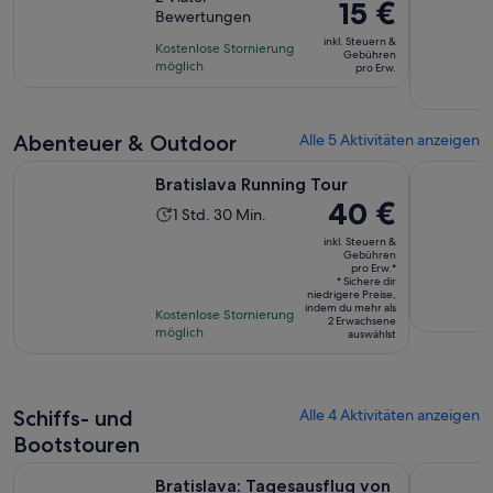
dauert
Der
15 €
Bewertungen
10,
30
Preis
basierend
inkl. Steuern &
Minuten
Kostenlose Stornierung
beträgt
Gebühren
auf
möglich
pro Erw.
15 €
2
pro
Bewertungen.
Erw.
Abenteuer & Outdoor
Alle 5 Aktivitäten anzeigen
Wird in einem neuen Tab geöffnet
Bratislava Running Tour
Bratislava
Bratislava Running Tour
Der
40 €
Die
1 Std. 30 Min.
Preis
Aktivität
inkl. Steuern &
beträgt
Gebühren
dauert
pro Erw.*
40 €
1
* Sichere dir
niedrigere Preise,
pro
Stunde
indem du mehr als
Kostenlose Stornierung
Erw.*
2 Erwachsene
und
möglich
auswählst
30
Minuten
Schiffs- und
Alle 4 Aktivitäten anzeigen
Bootstouren
Wird in
Bratislava: Tagesausflug von Wien mit Bus und Schiff
Mitreißend
Bratislava: Tagesausflug von