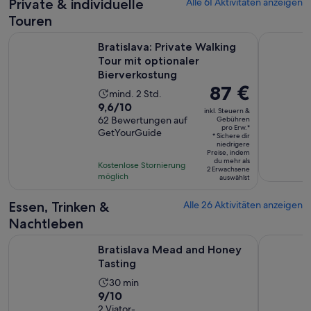
Private & individuelle
Alle 61 Aktivitäten anzeigen
aktuelle
Touren
Preis
Bratislava: Private Walking Tour mit optionaler Bierverkostu
beträgt
Die Geheim
Bratislava: Private Walking
89 €
Tour mit optionaler
pro
Bierverkostung
Erw.
Der
87 €
Die
mind. 2 Std.
Preis
9.6
9,6/10
Aktivität
inkl. Steuern &
beträgt
von
62 Bewertungen auf
Gebühren
dauert
pro Erw.*
87 €
GetYourGuide
10,
2
* Sichere dir
pro
niedrigere
basierend
Stunden
Preise, indem
Erw.*
du mehr als
auf
Kostenlose Stornierung
2 Erwachsene
möglich
62
auswählst
Bewertungen.
Essen, Trinken &
Alle 26 Aktivitäten anzeigen
Nachtleben
Wird in einem neuen Tab
Bratislava Mead and Honey Tasting
Bratislava
Bratislava Mead and Honey
Tasting
Die
30 min
9.0
9/10
Aktivität
von
2 Viator-