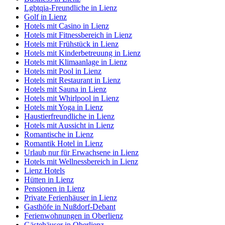
Lgbtqia-Freundliche in Lienz
Golf in Lienz
Hotels mit Casino in Lienz
Hotels mit Fitnessbereich in Lienz
Hotels mit Frühstück in Lienz
Hotels mit Kinderbetreuung in Lienz
Hotels mit Klimaanlage in Lienz
Hotels mit Pool in Lienz
Hotels mit Restaurant in Lienz
Hotels mit Sauna in Lienz
Hotels mit Whirlpool in Lienz
Hotels mit Yoga in Lienz
Haustierfreundliche in Lienz
Hotels mit Aussicht in Lienz
Romantische in Lienz
Romantik Hotel in Lienz
Urlaub nur für Erwachsene in Lienz
Hotels mit Wellnessbereich in Lienz
Lienz Hotels
Hütten in Lienz
Pensionen in Lienz
Private Ferienhäuser in Lienz
Gasthöfe in Nußdorf-Debant
Ferienwohnungen in Oberlienz
Gästehäuser in Oberlienz