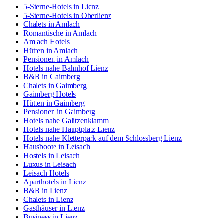
5-Sterne-Hotels in Lienz
5-Sterne-Hotels in Oberlienz
Chalets in Amlach
Romantische in Amlach
Amlach Hotels
Hütten in Amlach
Pensionen in Amlach
Hotels nahe Bahnhof Lienz
B&B in Gaimberg
Chalets in Gaimberg
Gaimberg Hotels
Hütten in Gaimberg
Pensionen in Gaimberg
Hotels nahe Galitzenklamm
Hotels nahe Hauptplatz Lienz
Hotels nahe Kletterpark auf dem Schlossberg Lienz
Hausboote in Leisach
Hostels in Leisach
Luxus in Leisach
Leisach Hotels
Aparthotels in Lienz
B&B in Lienz
Chalets in Lienz
Gasthäuser in Lienz
Business in Lienz