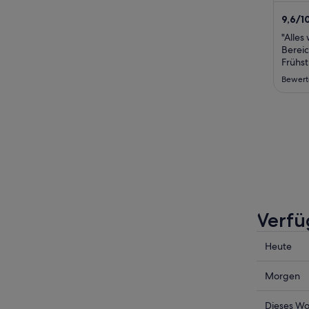
(koste
9,6
/
1
Bewer
"Alles
Bereic
Frühst
gesamt
Bewert
Wir ko
Verfü
Prüfe
Heute
die
Preise
Prüfe
Morgen
für
die
Amlach
Preise
Prüfe
Dieses W