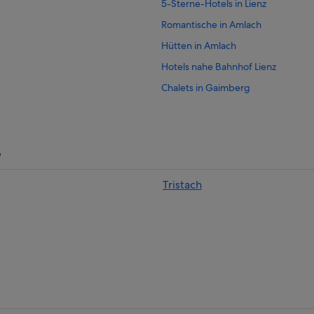
5-Sterne-Hotels in Lienz
Romantische in Amlach
Hütten in Amlach
Hotels nahe Bahnhof Lienz
Chalets in Gaimberg
Hotels nahe Galitzenklamm
Hotels nahe Kletterpark auf dem S
Hostels in Leisach
e
Leisach Hotels
Tristach
B&B in Lienz
Gasthäuser in Lienz
Lgbtqia-Freundliche in Lienz
Hotels mit Casino in Lienz
Hotels mit Frühstück in Lienz
Hotels mit Klimaanlage in Lienz