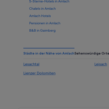
5-Sterne-Hotels in Amlach
Chalets in Amlach
Amlach Hotels
Pensionen in Amlach
B&B in Gaimberg
Gaimberg Hotels
Hotels nahe Hauptplatz Lienz
Hausboote in Leisach
Städte in der Nähe von Amlach
Sehenswürdige Ort
Luxus in Leisach
Lesachtal
Leisach
Aparthotels in Lienz
Lienzer Dolomiten
Chalets in Lienz
Business in Lienz
Golf in Lienz
Hotels mit Fitnessbereich in Lienz
Hotels mit Kinderbetreuung in Lienz