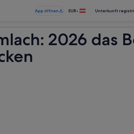
•
App öffnen
EUR
Unterkunft registr
mlach: 2026 das B
cken