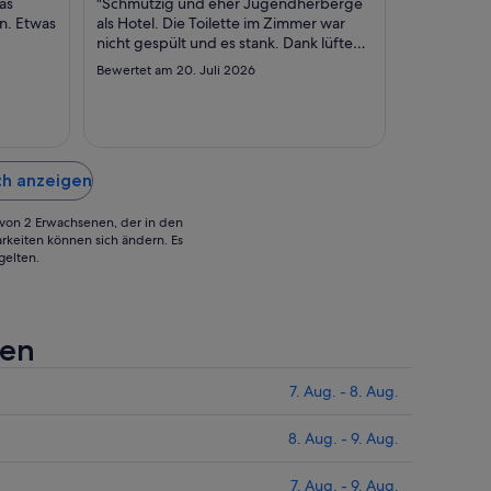
as
"Schmutzig und eher Jugendherberge
bis
bis
n. Etwas
als Hotel. Die Toilette im Zimmer war
zum
zum
nicht gespült und es stank. Dank lüften
6.
19.
stand,
und runterspülen von Duschmittel
Bewertet am 20. Juli 2026
peisen
wurde es besser. In Ordnung für eine
Sept.
Aug.
Bar
Nacht auf der Durchreise aber kein Ort
ründung,
an dem wir Ferien machen würden.
ruppe
Mikrowelle und grosser Aufenhaltsraum
wasser
..."
ch anzeigen
g von 2 Erwachsenen, der in den
rkeiten können sich ändern. Es
gelten.
fen
7. Aug. - 8. Aug.
8. Aug. - 9. Aug.
7. Aug. - 9. Aug.