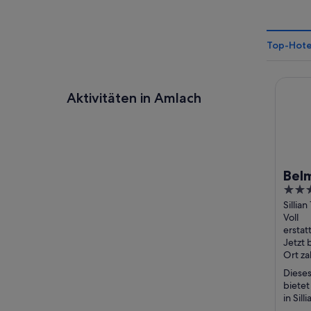
Top-Hote
Belmon
Aktivitäten in Amlach
Belm
4
Hot
out
Sillian
Voll
of
erstat
5
Jetzt 
Ort za
Dieses
bietet
in Sil
Frühs