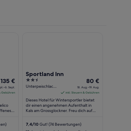
Sportland Inn
igen Bergpfad, im Hintergrund ein Tal.
e
Sportland Inn
Der
2.5
Der
135 €
80 €
Preis
out
Preis
Unterpeischlach
pt.–6. Sept.
18. Aug.–19. Aug.
16 Kals am
beträgt
of
beträgt
 & Gebühren
inkl. Steuern & Gebühren
Grossglockner
135 €
5
80 €
Dieses Hotel für Wintersportler bietet
Lienz
pro
pro
elico
dir einen angenehmen Aufenthalt in
iffenes
Nacht
Kals am Grossglockner. Freu dich auf
Nacht
WLAN-Internetzugang (kostenlos),
vom
vom
Parken ohne Service ...
5.
18.
gen)
7,4
/
10
Gut! (74 Bewertungen)
Sept.
Aug.