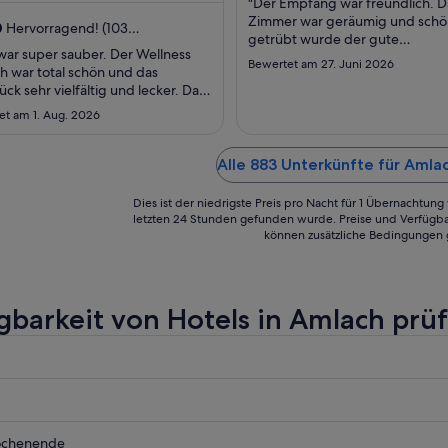
"Der Empfang war freundlich. D
bis
nlos) und ...
Zimmer war geräumig und schö
0
Hervorragend! (103
zum
getrübt wurde der gute
tungen)
 war super sauber. Der Wellness
1.
Gesamteindruck durch den Um
Bewertet am 27. Juni 2026
h war total schön und das
dass wir weder im Restaurant s
Sept.
ück sehr vielfältig und lecker. Das
noch irgendein Getränk an der 
e Personal war sehr freundlich.
erhalten konnten, mit der Beg
et am 1. Aug. 2026
mmen auf jedenfall wieder"
man müsse sich um eine Reiseg
kümmern. Eine Flasche Mineral
Alle 883 Unterkünfte für Amla
..."
Dies ist der niedrigste Preis pro Nacht für 1 Übernachtun
letzten 24 Stunden gefunden wurde. Preise und Verfügba
können zusätzliche Bedingungen 
gbarkeit von Hotels in Amlach prü
ochenende