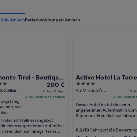
ls in Amlach
Ferienwohnungen Amlach
te Tirol - Boutique Hotel
Active Hotel La Torre
Eine Gruppe Wanderer auf einem stein
onte Tirol - Boutique
Active Hotel La Torr
Der
4
el
200 €
Preis
out
 166 Sillian
Via Milano 2/a
31. Aug.–1. Sept.
5. Se
Comelico
beträgt
of
inkl. Steuern & Gebühren
inkl. Steuern
tungsfähig
Superiore BL
200 €
5
Dieses Hotel bietet dir einen
buchen, vor
pro
angenehmen Aufenthalt in Com
hlen
Nacht
Superiore. Freu dich auf inbegr
 Hotel mit Wellnessangebot
Frühstück, Parken ohne Service
vom
 dir einen angenehmen Aufenthalt
(kostenlos) und Garten. ...
31.
8,2
/
10
Sehr gut! (66 Bewertun
lian. Freu dich auf inbegriffenes
Aug.
tück, WLAN-Internetzugang