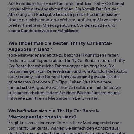
Auf Expedia.at lassen sich für Lienz, Tirol, bei Thrifty Car Rental
unglaublich gute Angebote finden. Ein Vorteil: Der Ort der
Abholung und Rückgabe lässt sich je nach Bedarf anpassen.
Über eine solche etablierte Website profitieren Sie von einer
breiten Palette an Mietwagentypen, Sonderrabatten und
einem Kundenservice der Extraklasse.
Wie findet man die besten Thrifty Car Rental-
Angebote in Lienz?
Tolle Mietwagenangebote zu besonders günstigen Preisen
findet man auf Expedia.at bei Thrifty Car Rental in Lienz. Thrifty
Car Rental hat zahlreiche Fahrzeugtypen im Angebot. Die
Kosten hängen vom Reisezeitraum und vom Abholort des Autos
ab. Economy- oder Kompaktfahrzeuge sind gewöhnlich die
günstigsten Optionen. Ein Tipp: Sehen Sie sich weitere
fantastische Angebote von allen Anbietern an, mit denen wir
zusammenarbeiten, indem Sie einen Blick auf unsere Haupt-
Infoseite zum Thema Mietwagen in Lienz werfen.
Wo befinden sich die Thrifty Car Rental-
Mietwagenstationen in Lienz?
Es gibt an verschiedenen Orten in Lienz Mietwagenstationen
von Thrifty Car Rental. Wählen Sie einfach den Abholort aus,
der für Sie am praktischsten gelegen ist. Die größte Auswahl an