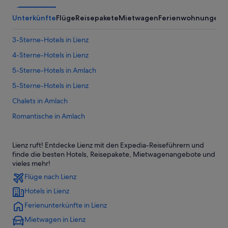
Unterkünfte
Flüge
Reisepakete
Mietwagen
Ferienwohnungen
3-Sterne-Hotels in Lienz
4-Sterne-Hotels in Lienz
5-Sterne-Hotels in Amlach
5-Sterne-Hotels in Lienz
Chalets in Amlach
Romantische in Amlach
Amlach Hotels
Lienz ruft! Entdecke Lienz mit den Expedia-Reiseführern und
Hütten in Amlach
finde die besten Hotels, Reisepakete, Mietwagenangebote und
Pensionen in Amlach
vieles mehr!
Flüge nach Lienz
Hotels nahe Bahnhof Lienz
Hotels in Lienz
B&B in Gaimberg
Ferienunterkünfte in Lienz
Chalets in Gaimberg
Mietwagen in Lienz
Gaimberg Hotels