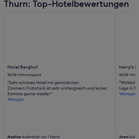
Thurn: Top-Hotelbewertungen
Hotel Berghof
harry's ho
Hotel Berghof
harry's 
10/10
Hervorragend
10/10
Herv
"Sehr schönes Hotel mit gemütlichen
"Wirklich 
Zimmern.Frühstück ist sehr umfangreich und lecker.
Lage in Tir
Komme gerne wieder."
Weniger
Weniger
Nadine
Aufenthalt von 1 Nacht
Sven
Aufen