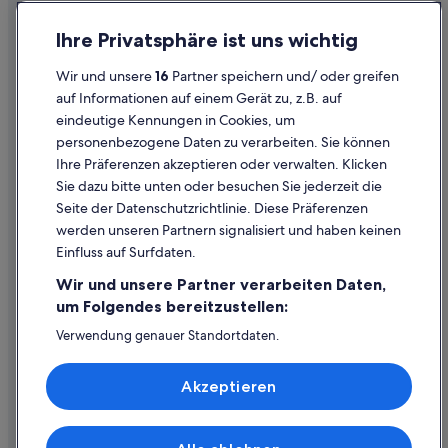
Hotels mit Sauna in Lienz
Einreisebestimmungen
Ihre Privatsphäre ist uns wichtig
Hotels mit Whirlpool in Lienz
Datenschutzerklärung
Wir und unsere
16
Partner speichern und/ oder greifen
Hotels mit Yoga in Lienz
Cookie-Erklärung
auf Informationen auf einem Gerät zu, z.B. auf
Haustierfreundliche in Lienz
eindeutige Kennungen in Cookies, um
Rechtliche Hinweise/Kontakt
personenbezogene Daten zu verarbeiten. Sie können
Hotels mit Aussicht in Lienz
Inhaltsrichtlinien und Melden von Inhalten
Ihre Präferenzen akzeptieren oder verwalten. Klicken
Romantische in Lienz
Sie dazu bitte unten oder besuchen Sie jederzeit die
Hilfe
Romantik Hotel in Lienz
Seite der Datenschutzrichtlinie. Diese Präferenzen
werden unseren Partnern signalisiert und haben keinen
Urlaub nur für Erwachsene in Lienz
Hilfe
Einfluss auf Surfdaten.
Hotels mit Wellnessbereich in Lienz
Buchung ändern oder stornieren
Wir und unsere Partner verarbeiten Daten,
Lienz Hotels
Rückerstattungsprozess und Zeitrahmen
um Folgendes bereitzustellen:
Hütten in Lienz
Buchen Sie einen Flug mit einer Gutschrift bei der Fluggesellschaft
Verwendung genauer Standortdaten.
Endgeräteeigenschaften zur Identifikation aktiv abfragen.
Pensionen in Lienz
Internationale Reisedokumente
Speichern von oder Zugriff auf Informationen auf einem
Private Ferienhäuser in Lienz
Akzeptieren
Endgerät. Personalisierte Werbung und Inhalte, Messung
von Werbeleistung und der Performance von Inhalten,
B&B in Nußdorf-Debant
Zielgruppenforschung sowie Entwicklung und
Verbesserung von Angeboten.
Ferienparks in Nußdorf-Debant