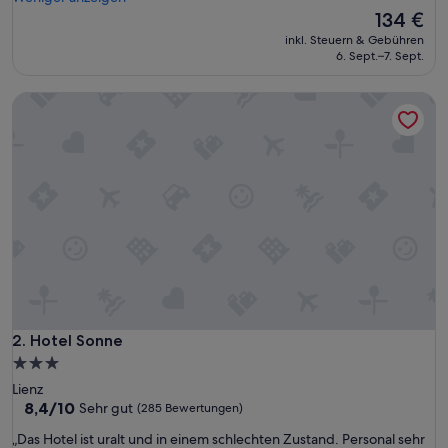
r
Der
134 €
Bewertungen)
k
Preis
inkl. Steuern & Gebühren
l
beträgt
6. Sept.–7. Sept.
i
134 €
c
Hotel Sonne
h
t
o
l
l
e
s
u
n
d
s
a
u
b
Hotel Sonne
2. Hotel Sonne
e
3.0-
r
Sterne-
Lienz
e
Unterkunft
8.4
8,4/10
Sehr gut
(285 Bewertungen)
s
von
H
„
„Das Hotel ist uralt und in einem schlechten Zustand. Personal sehr
10,
a