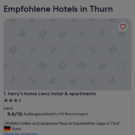
Empfohlene Hotels in Thurn
harry's home Lienz hotel & apartments
harry's home Lienz hotel & apartments
1. harry's home Lienz hotel & apartments
3.5-
Sterne-
Lienz
Unterkunft
9.4
9,4/10
Außergewöhnlich
(115 Bewertungen)
von
„
„Wirklich tolles und sauberes Haus in traumhafter Lage in Tirol“
10,
W
Sven
Außergewöhnlich,
i
Weniger anzeigen
(115