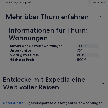
Vor 2 Tagen gepostet
Vor 2 Tagen
Mehr über Thurn erfahren
Informationen für Thurn:
Wohnungen
Anzahl der Gästebewertungen
1.000
Unterkünfte
767
Niedrigster Preis
80 €
Höchster Preis
500 €
Entdecke mit Expedia eine
Welt voller Reisen
Unterkünfte
Flüge
Reisepakete
Mietwagen
Ferienwohnungen