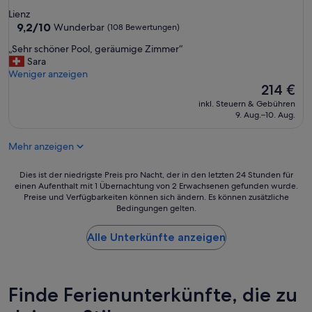
u
a
Sterne-
Lienz
n
l
Unterkunft
9.2
9,2/10
Wunderbar
(108 Bewertungen)
d
s
von
e
e
„
„Sehr schöner Pool, geräumige Zimmer“
10,
i
h
S
Sara
Wunderbar,
n
r
e
Weniger anzeigen
(108
s
f
h
Der
214 €
Bewertungen)
e
r
r
Preis
h
inkl. Steuern & Gebühren
e
s
beträgt
9. Aug.–10. Aug.
r
u
c
214 €
s
n
h
c
d
Mehr anzeigen
ö
h
l
n
ö
i
e
Dies
Dies ist der niedrigste Preis pro Nacht, der in den letzten 24 Stunden für
n
c
r
einen Aufenthalt mit 1 Übernachtung von 2 Erwachsenen gefunden wurde.
ist
e
h
Preise und Verfügbarkeiten können sich ändern. Es können zusätzliche
P
der
r
“
Bedingungen gelten.
o
niedrigste
S
o
Preis
p
l
Alle Unterkünfte anzeigen
pro
a
,
Nacht,
-
g
der
B
e
in
e
r
den
Finde Ferienunterkünfte, die zu
r
ä
letzten
e
u