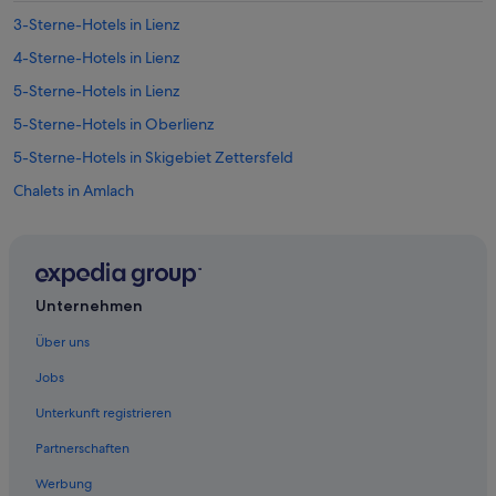
3-Sterne-Hotels in Lienz
4-Sterne-Hotels in Lienz
5-Sterne-Hotels in Lienz
5-Sterne-Hotels in Oberlienz
5-Sterne-Hotels in Skigebiet Zettersfeld
Chalets in Amlach
Romantische in Amlach
Hütten in Amlach
Hotels nahe Bahnhof Lienz
Unternehmen
B&B in Gaimberg
Über uns
Chalets in Gaimberg
Jobs
Gaimberg Hotels
Unterkunft registrieren
Hütten in Gaimberg
Partnerschaften
Pensionen in Gaimberg
Werbung
Hotels nahe Hauptplatz Lienz