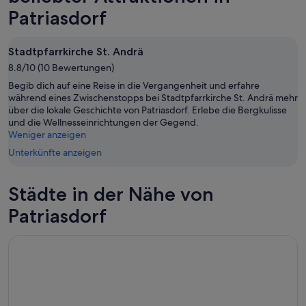
-
8.
dieses
Patriasdorf
8.
Aug.
Wochenende,
Aug.
-
7.
9.
Aug.
Stadtpfarrkirche St. Andrä
Aug.
-
8.8/10 (10 Bewertungen)
9.
Begib dich auf eine Reise in die Vergangenheit und erfahre
Aug.
während eines Zwischenstopps bei Stadtpfarrkirche St. Andrä mehr
über die lokale Geschichte von Patriasdorf. Erlebe die Bergkulisse
und die Wellnesseinrichtungen der Gegend.
Weniger anzeigen
Unterkünfte anzeigen
Städte in der Nähe von
Patriasdorf