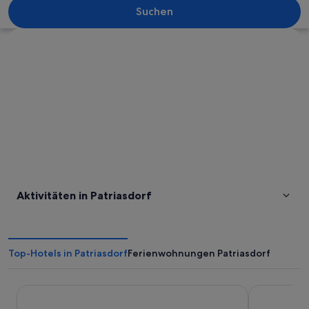
Suchen
Karte erkunden
Aktivitäten in Patriasdorf
Top-Hotels in Patriasdorf
Ferienwohnungen Patriasdorf
Belmonte Tirol - Boutique Hotel
harry's hom