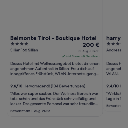
Belmonte Tirol - Boutique Hotel
harry's
4
Der
3.5
200 €
apartm
out
Preis
out
Sillian 166 Sillian
Andreas Hof
31. Aug.–1. Sept.
Lienz Tirol
of
beträgt
of
inkl. Steuern & Gebühren
5
200 €
5
Dieses Hotel mit Wellnessangebot bietet dir einen
Dieses Hote
pro
angenehmen Aufenthalt in Sillian. Freu dich auf
angenehmen 
inbegriffenes Frühstück, WLAN-Internetzugang
Nacht
WLAN-Intern
(kostenlos) und ...
Wellnessber
vom
31.
9,6
/
10
Hervorragend! (104 Bewertungen)
9,4
/
10
Herv
Aug.
"Alles war super sauber. Der Wellness Bereich war
"Wirklich to
bis
total schön und das Frühstück sehr vielfältig und
Lage in Tirol
lecker. Das gesamte Personal war sehr freundlich.
zum
Bewertet am 
Wir kommen auf jedenfall wieder"
1.
Bewertet am 1. Aug. 2026
Sept.