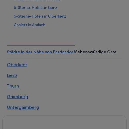
5-Sterne-Hotels in Lienz
5-Sterne-Hotels in Oberlienz
Chalets in Amlach
Romantische in Amlach
Amlach Hotels
Hütten in Amlach
Städte in der Nähe von Patriasdorf
Sehenswürdige Orte
Pensionen in Amlach
Oberlienz
Hotels nahe Bahnhof Lienz
Lienz
B&B in Gaimberg
Chalets in Gaimberg
Thurn
Gaimberg Hotels
Gaimberg
Hütten in Gaimberg
Untergaimberg
Pensionen in Gaimberg
Hotels nahe Hauptplatz Lienz
Hotels nahe Kletterpark auf dem Schlossberg Lienz