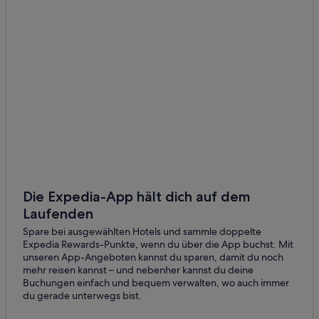
Aparthotels in Lienz
B&B in Lienz
Chalets in Lienz
Gasthäuser in Lienz
Business in Lienz
Lgbtqia-Freundliche in Lienz
Golf in Lienz
Hotels mit Casino in Lienz
Hotels mit Fitnessbereich in Lienz
Die Expedia-App hält dich auf dem
Laufenden
Hotels mit Frühstück in Lienz
Spare bei ausgewählten Hotels und sammle doppelte
Hotels mit Kinderbetreuung in Lienz
Expedia Rewards-Punkte, wenn du über die App buchst. Mit
Hotels mit Klimaanlage in Lienz
unseren App-Angeboten kannst du sparen, damit du noch
mehr reisen kannst – und nebenher kannst du deine
Hotels mit Pool in Lienz
Buchungen einfach und bequem verwalten, wo auch immer
du gerade unterwegs bist.
Hotels mit Restaurant in Lienz
Hotels mit Sauna in Lienz