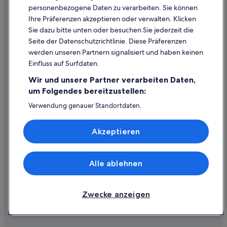
personenbezogene Daten zu verarbeiten. Sie können
Inhaltsrichtlinien und Melden von Inhalten
Ihre Präferenzen akzeptieren oder verwalten. Klicken
Sie dazu bitte unten oder besuchen Sie jederzeit die
Hilfe
Seite der Datenschutzrichtlinie. Diese Präferenzen
werden unseren Partnern signalisiert und haben keinen
Hilfe
Einfluss auf Surfdaten.
Buchung ändern oder stornieren
Wir und unsere Partner verarbeiten Daten,
Rückerstattungsprozess und Zeitrahmen
um Folgendes bereitzustellen:
Buchen Sie einen Flug mit einer Gutschrift bei der Fluggesellschaft
Verwendung genauer Standortdaten.
Endgeräteeigenschaften zur Identifikation aktiv abfragen.
Internationale Reisedokumente
Speichern von oder Zugriff auf Informationen auf einem
Akzeptieren
Endgerät. Personalisierte Werbung und Inhalte, Messung
von Werbeleistung und der Performance von Inhalten,
Zielgruppenforschung sowie Entwicklung und
Verbesserung von Angeboten.
Alle ablehnen
© 2026 Expedia, Inc., ein Unternehmen der Expedia Group. Alle Rechte
Liste der Partner (Lieferanten)
vorbehalten. Expedia und das Expedia-Logo sind Handelsmarken oder
eingetragene Handelsmarken von Expedia, Inc.
Zwecke anzeigen