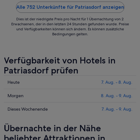
Alle 752 Unterkünfte für Patriasdorf anzeigen
Dies ist der niedrigste Preis pro Nacht für 1 Übernachtung von 2
Erwachsenen, der in den letzten 24 Stunden gefunden wurde. Preise
und Verfügbarkeiten können sich ändern. Es können zusätzliche
Bedingungen gelten.
Verfügbarkeit von Hotels in
Patriasdorf prüfen
Prüfe
Heute
7. Aug. - 8. Aug.
die
Preise
Prüfe
Morgen
8. Aug. - 9. Aug.
für
die
Patriasdorf
Preise
Prüfe
Dieses Wochenende
7. Aug. - 9. Aug.
heute
für
die
Nacht,
Patriasdorf
Preise
Übernachte in der Nähe
7.
morgen
für
Aug.
Nacht,
Patriasdorf
beliebter Attraktionen in