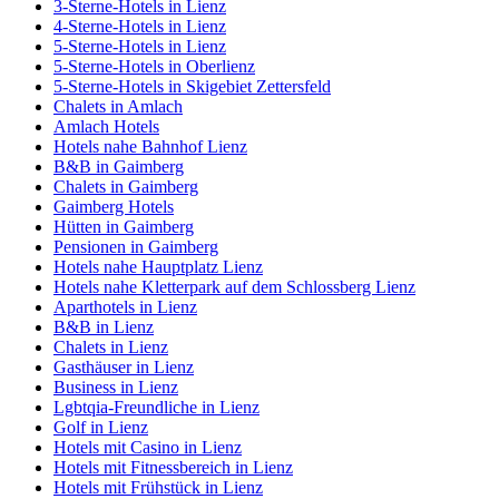
3-Sterne-Hotels in Lienz
4-Sterne-Hotels in Lienz
5-Sterne-Hotels in Lienz
5-Sterne-Hotels in Oberlienz
5-Sterne-Hotels in Skigebiet Zettersfeld
Chalets in Amlach
Amlach Hotels
Hotels nahe Bahnhof Lienz
B&B in Gaimberg
Chalets in Gaimberg
Gaimberg Hotels
Hütten in Gaimberg
Pensionen in Gaimberg
Hotels nahe Hauptplatz Lienz
Hotels nahe Kletterpark auf dem Schlossberg Lienz
Aparthotels in Lienz
B&B in Lienz
Chalets in Lienz
Gasthäuser in Lienz
Business in Lienz
Lgbtqia-Freundliche in Lienz
Golf in Lienz
Hotels mit Casino in Lienz
Hotels mit Fitnessbereich in Lienz
Hotels mit Frühstück in Lienz