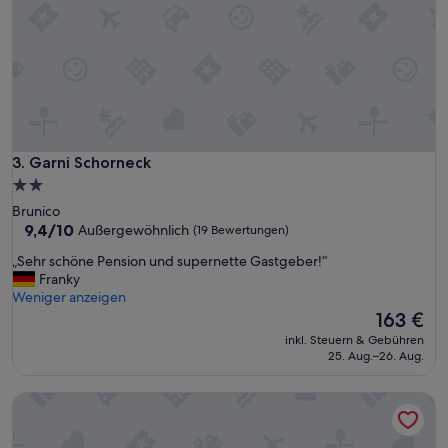
Garni Schorneck
3. Garni Schorneck
2.0-
Sterne-
Brunico
Unterkunft
9.4
9,4/10
Außergewöhnlich
(19 Bewertungen)
von
„
„Sehr schöne Pension und supernette Gastgeber!“
10,
S
Franky
Außergewöhnlich,
e
Weniger anzeigen
(19
h
Der
163 €
Bewertungen)
r
Preis
inkl. Steuern & Gebühren
s
beträgt
25. Aug.–26. Aug.
c
163 €
h
ROJ Rooms & Suites
ö
n
e