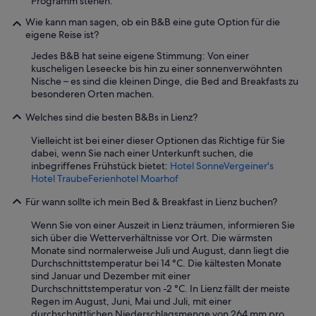
Programm stehen.
Wie kann man sagen, ob ein B&B eine gute Option für die
eigene Reise ist?
Jedes B&B hat seine eigene Stimmung: Von einer
kuscheligen Leseecke bis hin zu einer sonnenverwöhnten
Nische – es sind die kleinen Dinge, die Bed and Breakfasts zu
besonderen Orten machen.
Welches sind die besten B&Bs in Lienz?
Vielleicht ist bei einer dieser Optionen das Richtige für Sie
dabei, wenn Sie nach einer Unterkunft suchen, die
inbegriffenes Frühstück bietet:
Hotel Sonne
Vergeiner's
Hotel Traube
Ferienhotel Moarhof
Für wann sollte ich mein Bed & Breakfast in Lienz buchen?
Wenn Sie von einer Auszeit in Lienz träumen, informieren Sie
sich über die Wetterverhältnisse vor Ort. Die wärmsten
Monate sind normalerweise Juli und August, dann liegt die
Durchschnittstemperatur bei 14 °C. Die kältesten Monate
sind Januar und Dezember mit einer
Durchschnittstemperatur von -2 °C. In Lienz fällt der meiste
Regen im August, Juni, Mai und Juli, mit einer
durchschnittlichen Niederschlagsmenge von 264 mm pro