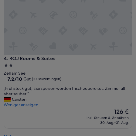
P
e
n
s
i
o
n
u
n
d
s
ROJ Rooms & Suites
4. ROJ Rooms & Suites
u
2.0-
p
Sterne-
Zell am See
e
Unterkunft
7.2
7,2/10
Gut
(10 Bewertungen)
r
von
n
„
„Frühstück gut, Eierspeisen werden frisch zubereitet. Zimmer alt,
10,
e
F
aber sauber.“
Gut,
t
r
Carsten
(10
t
ü
Weniger anzeigen
Bewertungen)
e
h
Der
126 €
G
s
Preis
a
inkl. Steuern & Gebühren
t
beträgt
30. Aug.–31. Aug.
s
ü
126 €
t
c
g