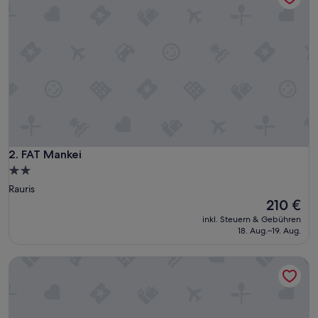
FAT Mankei
2. FAT Mankei
2.0-
Sterne-
Rauris
Unterkunft
Der
210 €
Preis
inkl. Steuern & Gebühren
beträgt
18. Aug.–19. Aug.
210 €
Garni Schorneck