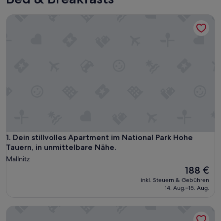
Dein stillvolles Apartment im National Park Hohe Tauern, in
Dein stillvolles Apartment im National Park Hohe Tauern, in
1. Dein stillvolles Apartment im National Park Hohe
Tauern, in unmittelbare Nähe.
Mallnitz
Der
188 €
Preis
inkl. Steuern & Gebühren
beträgt
14. Aug.–15. Aug.
188 €
FAT Mankei