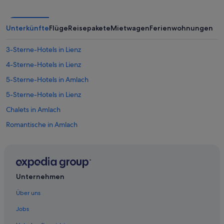
Unterkünfte
Flüge
Reisepakete
Mietwagen
Ferienwohnungen
3-Sterne-Hotels in Lienz
4-Sterne-Hotels in Lienz
5-Sterne-Hotels in Amlach
5-Sterne-Hotels in Lienz
Chalets in Amlach
Romantische in Amlach
Amlach Hotels
Hütten in Amlach
Pensionen in Amlach
Unternehmen
Hotels nahe Bahnhof Lienz
Über uns
B&B in Gaimberg
Jobs
Chalets in Gaimberg