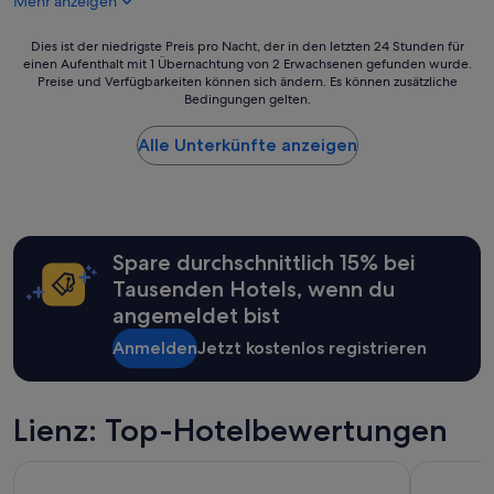
Mehr anzeigen
k
e
g
b
u
Dies
Dies ist der niedrigste Preis pro Nacht, der in den letzten 24 Stunden für
e
t
einen Aufenthalt mit 1 Übernachtung von 2 Erwachsenen gefunden wurde.
ist
r
Preise und Verfügbarkeiten können sich ändern. Es können zusätzliche
,
der
!
Bedingungen gelten.
E
niedrigste
“
i
Preis
e
Alle Unterkünfte anzeigen
pro
r
Nacht,
s
der
p
in
e
den
i
letzten
Spare durchschnittlich 15% bei
s
24 Stunden
e
für
Tausenden Hotels, wenn du
n
einen
angemeldet bist
w
Aufenthalt
e
mit
Anmelden
Jetzt kostenlos registrieren
r
1 Übernachtung
d
von
e
2 Erwachsenen
n
Lienz: Top-Hotelbewertungen
gefunden
f
wurde.
r
Preise
harry's home Lienz hotel & apartments
Saalbach 
i
und