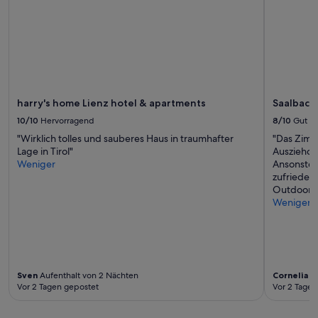
s
Verfügbarkeiten
c
können
h
sich
z
ändern.
u
Es
b
können
e
zusätzliche
r
Bedingungen
harry's home Lienz hotel & apartments
Saalbach
e
gelten.
i
10/10
Hervorragend
8/10
Gut
t
"Wirklich tolles und sauberes Haus in traumhafter
"Das Zimm
e
Lage in Tirol"
Ausziehco
t
Weniger
Ansonsten
.
zufrieden.
Z
Outdoorpo
i
Weniger
m
m
e
r
a
l
Sven
Aufenthalt von 2 Nächten
Cornelia
Au
t
Vor 2 Tagen gepostet
Vor 2 Tagen
,
a