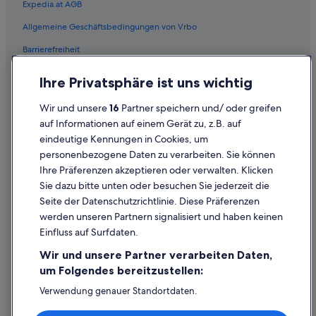
Expedia.at AGB
Hotels mit Casino in Lienz
Allgemeine Geschäftsbedingungen von Vrbo
Hotels mit Fitnessbereich in Lienz
Barrierefreiheit
Hotels mit Frühstück in Lienz
Hotels mit Kinderbetreuung in Lienz
Einreisebestimmungen
Ihre Privatsphäre ist uns wichtig
Hotels mit Klimaanlage in Lienz
Datenschutzerklärung
Wir und unsere
16
Partner speichern und/ oder greifen
Hotels mit Pool in Lienz
Cookie-Erklärung
auf Informationen auf einem Gerät zu, z.B. auf
Hotels mit Restaurant in Lienz
eindeutige Kennungen in Cookies, um
Rechtliche Hinweise/Kontakt
personenbezogene Daten zu verarbeiten. Sie können
Hotels mit Sauna in Lienz
Inhaltsrichtlinien und Melden von Inhalten
Ihre Präferenzen akzeptieren oder verwalten. Klicken
Hotels mit Whirlpool in Lienz
Sie dazu bitte unten oder besuchen Sie jederzeit die
Hilfe
Hotels mit Yoga in Lienz
Seite der Datenschutzrichtlinie. Diese Präferenzen
werden unseren Partnern signalisiert und haben keinen
Haustierfreundliche in Lienz
Hilfe
Einfluss auf Surfdaten.
Hotels mit Aussicht in Lienz
Buchung ändern oder stornieren
Wir und unsere Partner verarbeiten Daten,
Romantische in Lienz
Rückerstattungsprozess und Zeitrahmen
um Folgendes bereitzustellen:
Romantik Hotel in Lienz
Buchen Sie einen Flug mit einer Gutschrift bei der Fluggesellschaft
Verwendung genauer Standortdaten.
Endgeräteeigenschaften zur Identifikation aktiv abfragen.
Urlaub nur für Erwachsene in Lienz
Internationale Reisedokumente
Speichern von oder Zugriff auf Informationen auf einem