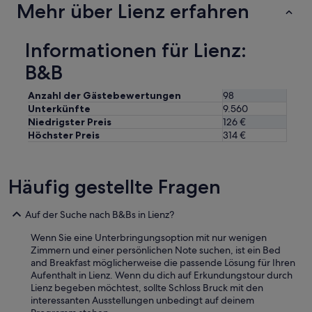
b
Mehr über Lienz erfahren
e
r
s
Informationen für Lienz:
a
B&B
u
b
e
Anzahl der Gästebewertungen
98
r
Unterkünfte
9.560
.
Niedrigster Preis
126 €
“
Höchster Preis
314 €
Häufig gestellte Fragen
Auf der Suche nach B&Bs in Lienz?
Wenn Sie eine Unterbringungsoption mit nur wenigen
Zimmern und einer persönlichen Note suchen, ist ein Bed
and Breakfast möglicherweise die passende Lösung für Ihren
Aufenthalt in Lienz. Wenn du dich auf Erkundungstour durch
Lienz begeben möchtest, sollte Schloss Bruck mit den
interessanten Ausstellungen unbedingt auf deinem