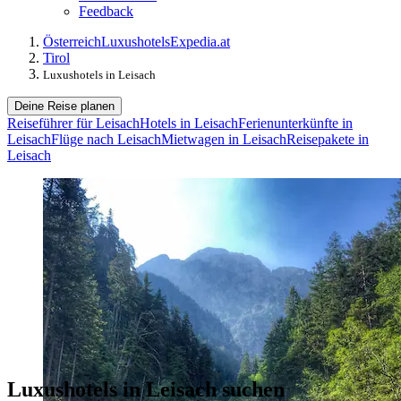
Feedback
Österreich
Luxushotels
Expedia.at
Tirol
Luxushotels in Leisach
Deine Reise planen
Reiseführer für Leisach
Hotels in Leisach
Ferienunterkünfte in
Leisach
Flüge nach Leisach
Mietwagen in Leisach
Reisepakete in
Leisach
Luxushotels in Leisach suchen