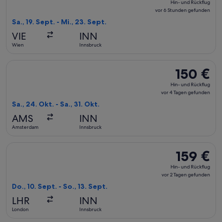
Hin- und Rückflug
und
vor 6 Stunden gefunden
Rückflug,
Sa., 19. Sept. - Mi., 23. Sept.
vor
VIE
INN
6 Stunden
Wien
Innsbruck
gefunden
Flug mit Transavia auswählen, Abflug Sa., 24. Okt. ab Amster
150 €
150 €
Hin-
Hin- und Rückflug
und
vor 4 Tagen gefunden
Rückflug,
Sa., 24. Okt. - Sa., 31. Okt.
vor
AMS
INN
4 Tagen
Amsterdam
Innsbruck
gefunden
Flug mit Lufthansa auswählen, Abflug Do., 10. Sept. ab Londo
159 €
159 €
Hin-
Hin- und Rückflug
und
vor 2 Tagen gefunden
Rückflug,
Do., 10. Sept. - So., 13. Sept.
vor
LHR
INN
2 Tagen
London
Innsbruck
gefunden