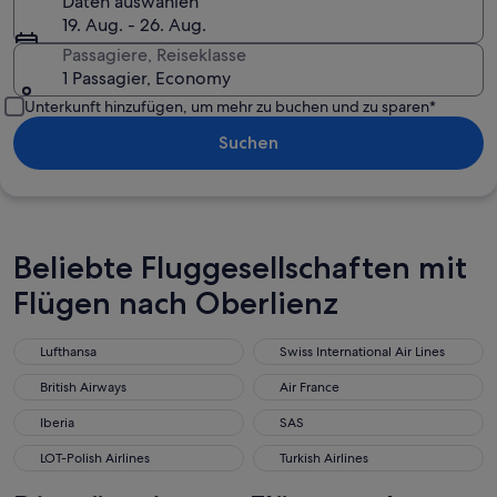
Daten auswählen
19. Aug. - 26. Aug.
Passagiere, Reiseklasse
1 Passagier, Economy
Unterkunft hinzufügen, um mehr zu buchen und zu sparen*
Suchen
Beliebte Fluggesellschaften mit
Flügen nach Oberlienz
Lufthansa
Swiss International Air Lines
Lufthansa
Swiss International Air Lines
British Airways
Air France
British Airways
Air France
Iberia
SAS
Iberia
SAS
LOT-Polish Airlines
Turkish Airlines
LOT-Polish Airlines
Turkish Airlines