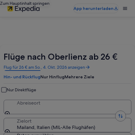
Zum Hauptinhalt springen
App herunterladen
Flüge nach Oberlienz ab 26 €
Wird
Flug für 26 € am So., 4. Okt. 2026 anzeigen
in
Hin- und Rückflug
Nur Hinflug
Mehrere Ziele
einem
neuen
Fenster
Nur Direktflüge
geöffnet
Abreiseort
Zielort
Mailand, Italien (MIL-Alle Flughäfen)