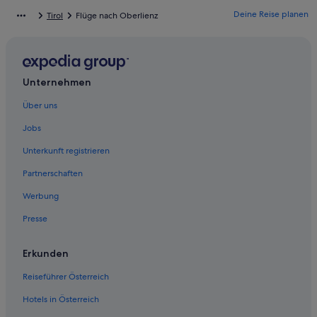
Günstige in Ainet
Deine Reise planen
Tirol
Flüge nach Oberlienz
Ainet Hotels
Hütten in Ainet
Landhotels in Ainet
Unternehmen
Lodges in Ainet
Über uns
Hütten in Amlach
Hotels nahe Bahnhof Lienz
Jobs
B&B in Gaimberg
Unterkunft registrieren
Chalets in Gaimberg
Partnerschaften
Gaimberg Hotels
Werbung
Hütten in Gaimberg
Presse
Pensionen in Gaimberg
Erkunden
Hotels nahe Hauptplatz Lienz
Hotels nahe Kletterpark auf dem Schlossberg Lienz
Reiseführer Österreich
Hausboote in Leisach
Hotels in Österreich