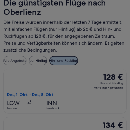
Die günstigsten Flüge nach
Oberlienz
Die Preise wurden innerhalb der letzten 7 Tage ermittelt,
mit einfachen Flügen (nur Hinflug) ab 26 € und Hin- und
Rückflügen ab 128 €, für den angegebenen Zeitraum.
Preise und Verfügbarkeiten können sich ändern. Es gelten
zusätzliche Bedingungen.
Alle Angebote
Nur Hinflug
Hin- und Rückflug
Flug mit easyJet auswählen, Abflug Do., 1. Okt. ab London na
128 €
128 €
Hin-
Hin- und Rückflug
und
vor 4 Tagen gefunden
Rückflug,
Do., 1. Okt. - Do., 8. Okt.
vor
LGW
INN
4 Tagen
London
Innsbruck
gefunden
Flug mit Austrian Airlines auswählen, Abflug Sa., 19. Sept. a
134 €
134 €
Hin-