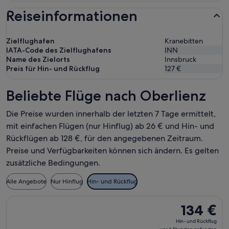
Reiseinformationen
Zielflughafen
Kranebitten
IATA-Code des Zielflughafens
INN
Name des Zielorts
Innsbruck
Preis für Hin- und Rückflug
127 €
Beliebte Flüge nach Oberlienz
Die Preise wurden innerhalb der letzten 7 Tage ermittelt,
mit einfachen Flügen (nur Hinflug) ab 26 € und Hin- und
Rückflügen ab 128 €, für den angegebenen Zeitraum.
Preise und Verfügbarkeiten können sich ändern. Es gelten
zusätzliche Bedingungen.
Alle Angebote
Nur Hinflug
Hin- und Rückflug
Flug mit Austrian Airlines auswählen, Abflug Sa., 19. Sept. a
134 €
134 €
Hin-
Hin- und Rückflug
und