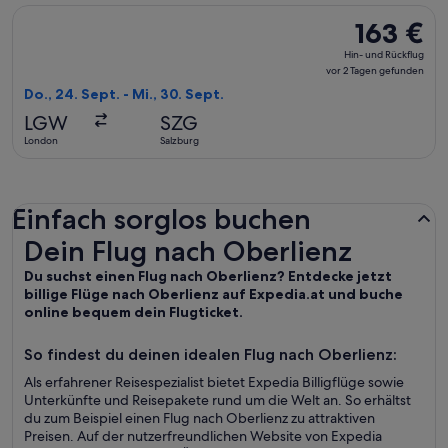
Flug mit British Airways auswählen, Abflug Do., 24. Sept. ab
163 €
163 €
Hin-
Hin- und Rückflug
und
vor 2 Tagen gefunden
Rückflug,
Do., 24. Sept. - Mi., 30. Sept.
vor
LGW
SZG
2 Tagen
London
Salzburg
gefunden
Einfach sorglos buchen
Dein Flug nach Oberlienz
Dein Flug nach Oberlienz
Du suchst einen Flug nach Oberlienz? Entdecke jetzt
billige Flüge nach Oberlienz auf Expedia.at und buche
online bequem dein Flugticket.
So findest du deinen idealen Flug nach Oberlienz:
Als erfahrener Reisespezialist bietet Expedia Billigflüge sowie
Unterkünfte und Reisepakete rund um die Welt an. So erhältst
du zum Beispiel einen Flug nach Oberlienz zu attraktiven
Preisen. Auf der nutzerfreundlichen Website von Expedia