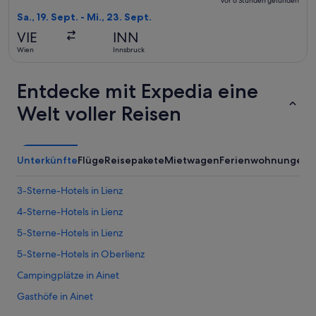
vor 6 Stunden gefunden
Rückflug,
Sa., 19. Sept. - Mi., 23. Sept.
vor
VIE
INN
6 Stunden
Wien
Innsbruck
gefunden
Entdecke mit Expedia eine
Welt voller Reisen
Unterkünfte
Flüge
Reisepakete
Mietwagen
Ferienwohnungen
3-Sterne-Hotels in Lienz
4-Sterne-Hotels in Lienz
5-Sterne-Hotels in Lienz
5-Sterne-Hotels in Oberlienz
Campingplätze in Ainet
Gasthöfe in Ainet