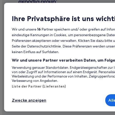
Aparthotels in Lienz
Chalets in Lienz
Unternehmen
Erkunden
Business in Lienz
Ihre Privatsphäre ist uns wicht
Golf in Lienz
Über uns
Reiseführer
Wir und unsere
16
Partner speichern und/ oder greifen auf Infor
Hotels mit Fitnessbereich in Lienz
Jobs
Hotels in Ös
eindeutige Kennungen in Cookies, um personenbezogene Daten 
Hotels mit Kinderbetreuung in Lienz
Präferenzen akzeptieren oder verwalten. Klicken Sie dazu bitte 
Unterkunft registrieren
Ferienwohn
Seite der Datenschutzrichtlinie. Diese Präferenzen werden unser
Hotels mit Pool in Lienz
Partnerschaften
Städtereise
keinen Einfluss auf Surfdaten.
Hotels mit Sauna in Lienz
Werbung
Flüge in Öst
Wir und unsere Partner verarbeiten Daten, um Folge
Hotels mit Yoga in Lienz
Presse
Mietwagen 
Verwendung genauer Standortdaten. Endgeräteeigenschaften zur Ide
Hotels mit Aussicht in Lienz
von oder Zugriff auf Informationen auf einem Endgerät. Personali
Alle Unterku
Werbeleistung und der Performance von Inhalten, Zielgruppenfors
Romantik Hotel in Lienz
Verbesserung von Angeboten.
Hotels mit Wellnessbereich in Lienz
Liste der Partner (Lieferanten)
Hütten in Lienz
Zwecke anzeigen
All
Private Ferienhäuser in Lienz
© 2026 Expedia, Inc., ein Unternehmen der Expedia
Gasthäuser in Oberlienz