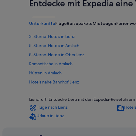
Entdecke mit Expedia eine 
Unterkünfte
Flüge
Reisepakete
Mietwagen
Ferienw
3-Sterne-Hotels in Lienz
5-Sterne-Hotels in Amlach
5-Sterne-Hotels in Oberlienz
Romantische in Amlach
Hütten in Amlach
Hotels nahe Bahnhof Lienz
Chalets in Gaimberg
Lienz ruft! Entdecke Lienz mit den Expedia-Reiseführer
Hütten in Gaimberg
Flüge nach Lienz
Hotels
Hotels nahe Hauptplatz Lienz
Urlaub in Lienz
Hausboote in Leisach
Luxus in Leisach