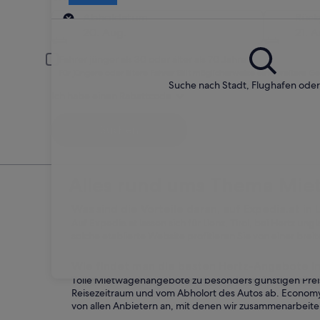
Abholort
Abholdatum
Rüc
20. Aug.
21. A
Fahrer jünger als 30 oder älter als 70 Jahre
Für jüngere oder ältere Fahrer fällt möglicherweise eine weitere G
Suche nach Stadt, Flughafen ode
Ich habe einen Rabattcode
Suchen
Alles rund ums Thema Miet
Was sind die Vorteile daran, auf Expedia.at in
Auf Expedia.at lassen sich für Lienz, Tirol, bei Hertz u
solche etablierte Website profitieren Sie von einer br
Wie findet man die besten Hertz-Angebote in
Tolle Mietwagenangebote zu besonders günstigen Preise
Reisezeitraum und vom Abholort des Autos ab. Economy
von allen Anbietern an, mit denen wir zusammenarbeite