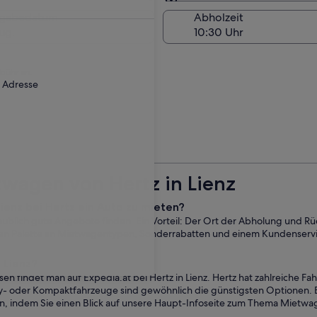
Am Abholort
kgabedatum
Abholzeit
ug.
ebühr an.
r Adresse
wagen von Hertz in Lienz
 Lienz bei Hertz ein Auto zu mieten?
nglaublich gute Angebote finden. Ein Vorteil: Der Ort der Abholung und R
eiten Palette an Mietwagentypen, Sonderrabatten und einem Kundenservi
 Lienz?
n findet man auf Expedia.at bei Hertz in Lienz. Hertz hat zahlreiche 
- oder Kompaktfahrzeuge sind gewöhnlich die günstigsten Optionen. Ei
n, indem Sie einen Blick auf unsere Haupt-Infoseite zum Thema Mietwag