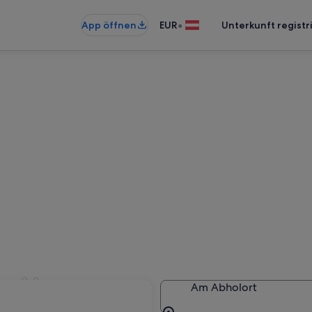
•
App öffnen
EUR
Unterkunft registr
n Lienz
Am Abholort