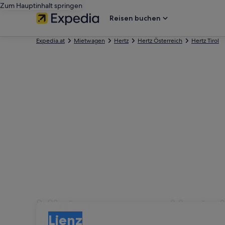
Zum Hauptinhalt springen
Reisen buchen
Expedia.at
Mietwagen
Hertz
Hertz Österreich
Hertz Tirol
Mietwagen von Hertz i
Abholort
Abholort
Lienz