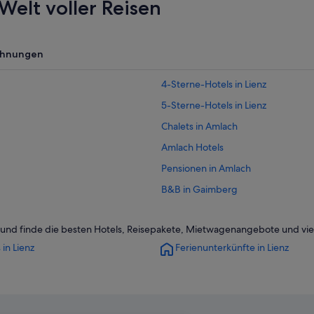
Welt voller Reisen
ohnungen
4-Sterne-Hotels in Lienz
5-Sterne-Hotels in Lienz
Chalets in Amlach
Amlach Hotels
Pensionen in Amlach
B&B in Gaimberg
Gaimberg Hotels
n und finde die besten Hotels, Reisepakete, Mietwagenangebote und vie
Pensionen in Gaimberg
 in Lienz
Ferienunterkünfte in Lienz
Hotels nahe Kletterpark auf dem S
Hostels in Leisach
Leisach Hotels