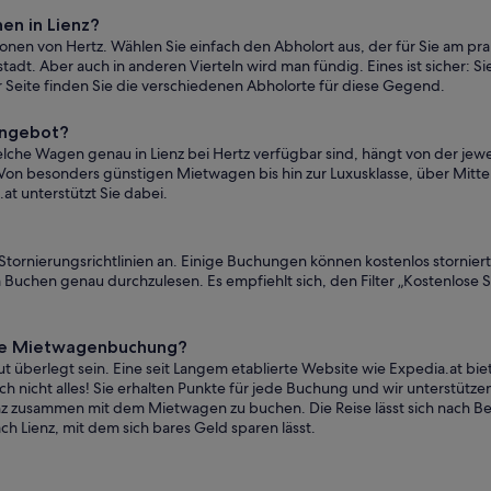
en in Lienz?
onen von Hertz. Wählen Sie einfach den Abholort aus, der für Sie am pra
adt. Aber auch in anderen Vierteln wird man fündig. Eines ist sicher: Si
 Seite finden Sie die verschiedenen Abholorte für diese Gegend.
Angebot?
lche Wagen genau in Lienz bei Hertz verfügbar sind, hängt von der jewei
n besonders günstigen Mietwagen bis hin zur Luxusklasse, über Mitte
at unterstützt Sie dabei.
 Stornierungsrichtlinien an. Einige Buchungen können kostenlos stornie
 Buchen genau durchzulesen. Es empfiehlt sich, den Filter „Kostenlose 
eine Mietwagenbuchung?
 überlegt sein. Eine seit Langem etablierte Website wie Expedia.at bie
 nicht alles! Sie erhalten Punkte für jede Buchung und wir unterstützen 
ienz zusammen mit dem Mietwagen zu buchen. Die Reise lässt sich nach B
ch Lienz, mit dem sich bares Geld sparen lässt.