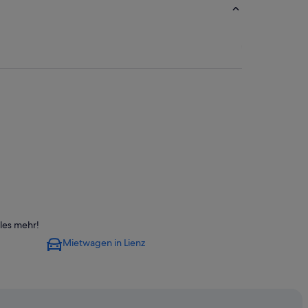
les mehr!
Mietwagen in Lienz
chlossberg Lienz