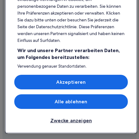
personenbezogene Daten zu verarbeiten. Sie können
Inhaltsrichtlinien und Melden von Inhalten
Ihre Präferenzen akzeptieren oder verwalten. Klicken
Sie dazu bitte unten oder besuchen Sie jederzeit die
Hilfe
Seite der Datenschutzrichtlinie. Diese Präferenzen
werden unseren Partnern signalisiert und haben keinen
Hilfe
Einfluss auf Surfdaten.
Buchung ändern oder stornieren
Wir und unsere Partner verarbeiten Daten,
Rückerstattungsprozess und Zeitrahmen
um Folgendes bereitzustellen:
Buchen Sie einen Flug mit einer Gutschrift bei der Fluggesellschaft
Verwendung genauer Standortdaten.
Endgeräteeigenschaften zur Identifikation aktiv abfragen.
Internationale Reisedokumente
Speichern von oder Zugriff auf Informationen auf einem
Akzeptieren
Endgerät. Personalisierte Werbung und Inhalte, Messung
von Werbeleistung und der Performance von Inhalten,
Zielgruppenforschung sowie Entwicklung und
Verbesserung von Angeboten.
Alle ablehnen
© 2026 Expedia, Inc., ein Unternehmen der Expedia Group. Alle Rechte
Liste der Partner (Lieferanten)
vorbehalten. Expedia und das Expedia-Logo sind Handelsmarken oder
eingetragene Handelsmarken von Expedia, Inc.
Zwecke anzeigen