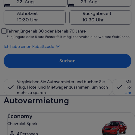
22. Aug.
23. Aug.
Abholzeit
Rückgabezeit
Fahrer jünger als 30 oder älter als 70 Jahre
Für jüngere oder ältere Fahrer fällt möglicherweise eine weitere Gebühr an.
Ich habe einen Rabattcode
Suchen
Vergleichen Sie Autovermieter und buchen Sie
Mitg
Flug, Hotel und Mietwagen zusammen, um noch
Hote
mehr zu sparen.
anme
Autovermietung
Economy Chevrolet Spark
Economy
Chevrolet Spark
4 Personen