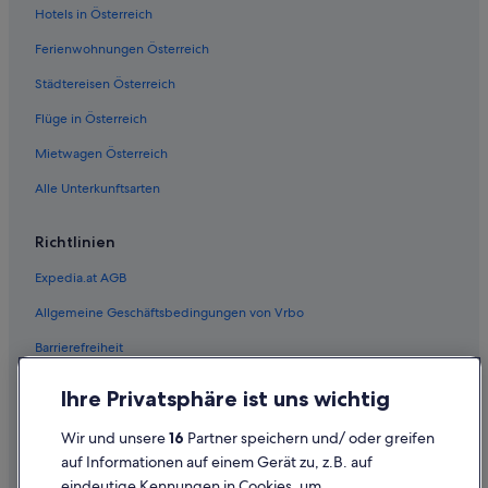
Hotels in Österreich
Ferienwohnungen Österreich
Städtereisen Österreich
Flüge in Österreich
Mietwagen Österreich
Alle Unterkunftsarten
Richtlinien
Expedia.at AGB
Allgemeine Geschäftsbedingungen von Vrbo
Barrierefreiheit
Einreisebestimmungen
Ihre Privatsphäre ist uns wichtig
Datenschutzerklärung
Wir und unsere
16
Partner speichern und/ oder greifen
Cookie-Erklärung
auf Informationen auf einem Gerät zu, z.B. auf
eindeutige Kennungen in Cookies, um
Rechtliche Hinweise/Kontakt