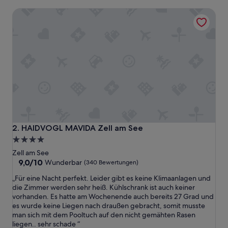
Bewertungen)
HAIDVOGL MAVIDA Zell am See
HAIDVOGL MAVIDA Zell am See
2. HAIDVOGL MAVIDA Zell am See
4.0-
Sterne-
Zell am See
Unterkunft
9.0
9,0/10
Wunderbar
(340 Bewertungen)
von
„
„Für eine Nacht perfekt. Leider gibt es keine Klimaanlagen und
10,
F
die Zimmer werden sehr heiß. Kühlschrank ist auch keiner
Wunderbar,
ü
vorhanden. Es hatte am Wochenende auch bereits 27 Grad und
(340
r
es wurde keine Liegen nach draußen gebracht, somit musste
Bewertungen)
e
man sich mit dem Pooltuch auf den nicht gemähten Rasen
i
liegen.. sehr schade “