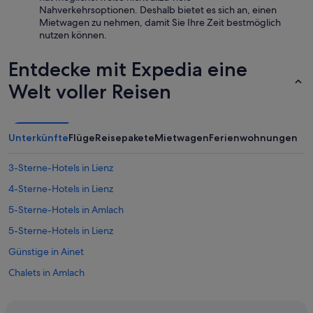
d
Nahverkehrsoptionen. Deshalb bietet es sich an, einen
i
e
Mietwagen zu nehmen, damit Sie Ihre Zeit bestmöglich
c
k
nutzen können.
k
e
e
i
l
Entdecke mit Expedia eine
n
t
e
Welt voller Reisen
.
L
D
i
e
e
r
g
C
Unterkünfte
Flüge
Reisepakete
Mietwagen
Ferienwohnungen
e
h
n
e
n
3-Sterne-Hotels in Lienz
c
a
k
4-Sterne-Hotels in Lienz
c
i
h
5-Sterne-Hotels in Amlach
n
d
K
r
5-Sterne-Hotels in Lienz
i
a
o
Günstige in Ainet
u
s
ß
Chalets in Amlach
k
e
h
n
Romantische in Amlach
a
g
t