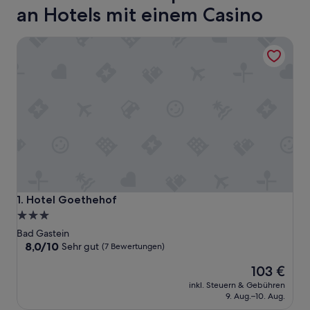
an Hotels mit einem Casino
Hotel Goethehof
Hotel Goethehof
1. Hotel Goethehof
3.0-
Sterne-
Bad Gastein
Unterkunft
8.0
8,0/10
Sehr gut
(7 Bewertungen)
von
Der
103 €
10,
Preis
Sehr
inkl. Steuern & Gebühren
beträgt
gut,
9. Aug.–10. Aug.
103 €
(7