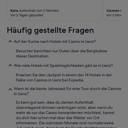
i
n
r
d
Kate
Aufenthalt von 2 Nächten
Carmen
Aufen
d
e
Vor 2 Tagen gepostet
Vor 3 Monate
a
n
l
.
Häufig gestellte Fragen
l
E
e
s
s
h
Auf der Suche nach Hotels mit Casino in Lienz?
ü
a
b
Besucher berichten nur Gutes über die Bergkulisse
t
e
dieser Destination.
t
r
e
d
Wie viele Hotels mit Spielmöglichkeiten gibt es in Lienz?
a
a
m
Knacken Sie den Jackpot in einem der 14 Hotels in der
s
W
Nähe von Casinos in Lienz bei Expedia.
P
o
a
c
Wann ist die beste Jahreszeit für eine Tour durch die Casinos
r
h
in Lienz?
t
e
n
Es kann gut sein, dass du deinen Aufenthalt
n
e
überwiegend drinnen verbringen wirst, aber wenn du
e
r
mehr als nur das Casino kennenlernen möchtest, kannst
n
-
du dich hier schon mal über das Wetter vor Ort
d
H
informieren. Die wärmsten Monate sind normalerweise
e
o