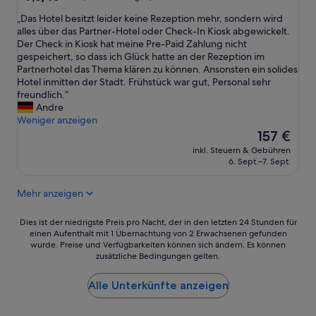
l
von
Z
„
„Das Hotel besitzt leider keine Rezeption mehr, sondern wird
e
10,
i
D
alles über das Partner-Hotel oder Check-In Kiosk abgewickelt.
g
Gut,
m
a
Der Check in Kiosk hat meine Pre-Paid Zahlung nicht
e
(23
m
s
gespeichert, so dass ich Glück hatte an der Rezeption im
n
Bewertungen)
e
H
Partnerhotel das Thema klären zu können. Ansonsten ein solides
i
r
o
Hotel inmitten der Stadt. Frühstück war gut, Personal sehr
s
w
t
freundlich.“
t
e
e
Andre
.
r
l
Weniger anzeigen
“
d
b
Der
157 €
e
e
Preis
n
inkl. Steuern & Gebühren
s
beträgt
s
6. Sept.–7. Sept.
i
157 €
e
t
h
Mehr anzeigen
z
r
t
h
l
Dies
Dies ist der niedrigste Preis pro Nacht, der in den letzten 24 Stunden für
e
e
einen Aufenthalt mit 1 Übernachtung von 2 Erwachsenen gefunden
ist
i
wurde. Preise und Verfügbarkeiten können sich ändern. Es können
i
der
ß
zusätzliche Bedingungen gelten.
d
niedrigste
.
e
Preis
K
r
Alle Unterkünfte anzeigen
pro
ü
k
Nacht,
h
e
der
l