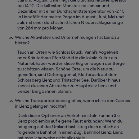
Juli und August, dann liegt die Durchschnittstemperatur
a
t
bei 14 °C. Die kältesten Monate sind Januar und
u
e
Dezember mit einer Durchschnittstemperatur von -2 °C.
c
l
In Lienz fällt der meiste Regen im August, Juni, Mai und
h
o
Juli, mit einer durchschnittlichen Niederschlagsmenge
b
d
von 264 mm pro Monat.
e
e
r
Welche Aktivitäten und Unternehmungen hat Lienz zu
r
e
bieten?
C
i
h
t
Tauch an Orten wie Schloss Bruck, Vanni's Vogelwelt
e
s
oder Kräuterhaus PfarrStadel in die lokale Kultur ein.
c
2
Naturliebhaber werden diese Region wegen der Berge
k
7
zu schätzen wissen. Schöne Orte, um die Natur zu
-
G
genießen, sind Defereggental, Kletterpark auf dem
I
r
Schlossberg Lienz und Tristacher See. Darüber hinaus
n
a
kannst du einen Abstecher zu Hauptplatz Lienz und
K
d
Lienzer Bergbahnen planen.
i
u
o
Welche Transportoptionen gibt es, wenn ich zu den Casinos
n
s
in Lienz gelangen möchte?
d
k
e
Dank dieser Optionen an Verkehrsmitteln können Sie
a
s
Lienz problemlos auf eigene Faust erkunden: Wenn du
b
w
neugierig auf das Umland bist, steig doch einfach an
g
u
folgendem Bahnhof in einen Zug: Bahnhof Lienz. Lienz
e
r
hat möglicherweise nicht allzu viele
w