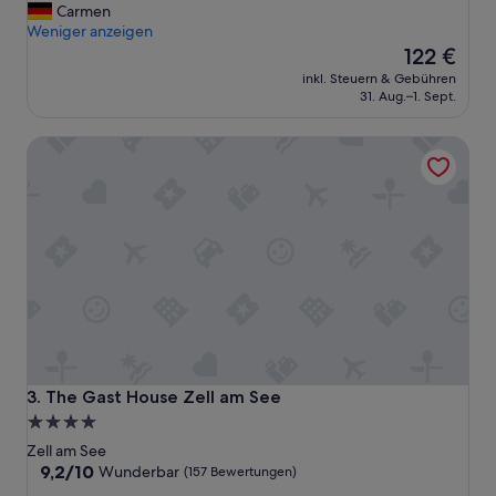
n
Carmen
e
Weniger anzeigen
N
Der
122 €
a
Preis
inkl. Steuern & Gebühren
c
beträgt
31. Aug.–1. Sept.
h
122 €
t
The Gast House Zell am See
p
e
r
f
e
k
t
.
L
e
i
d
e
The Gast House Zell am See
3. The Gast House Zell am See
r
4.0-
g
Sterne-
i
Zell am See
b
Unterkunft
9.2
9,2/10
Wunderbar
(157 Bewertungen)
t
von