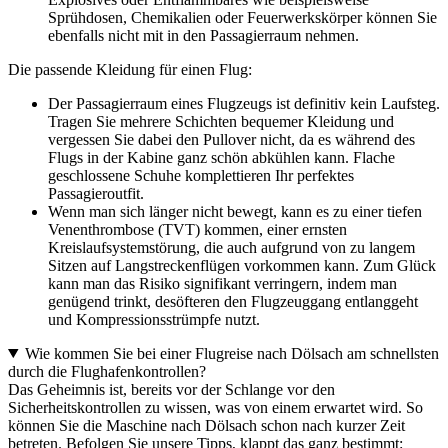
Sprühdosen, Chemikalien oder Feuerwerkskörper können Sie
ebenfalls nicht mit in den Passagierraum nehmen.
Die passende Kleidung für einen Flug:
Der Passagierraum eines Flugzeugs ist definitiv kein Laufsteg.
Tragen Sie mehrere Schichten bequemer Kleidung und
vergessen Sie dabei den Pullover nicht, da es während des
Flugs in der Kabine ganz schön abkühlen kann. Flache
geschlossene Schuhe komplettieren Ihr perfektes
Passagieroutfit.
Wenn man sich länger nicht bewegt, kann es zu einer tiefen
Venenthrombose (TVT) kommen, einer ernsten
Kreislaufsystemstörung, die auch aufgrund von zu langem
Sitzen auf Langstreckenflügen vorkommen kann. Zum Glück
kann man das Risiko signifikant verringern, indem man
genügend trinkt, desöfteren den Flugzeuggang entlanggeht
und Kompressionsstrümpfe nutzt.
Wie kommen Sie bei einer Flugreise nach Dölsach am schnellsten
durch die Flughafenkontrollen?
Das Geheimnis ist, bereits vor der Schlange vor den
Sicherheitskontrollen zu wissen, was von einem erwartet wird. So
können Sie die Maschine nach Dölsach schon nach kurzer Zeit
betreten. Befolgen Sie unsere Tipps, klappt das ganz bestimmt: