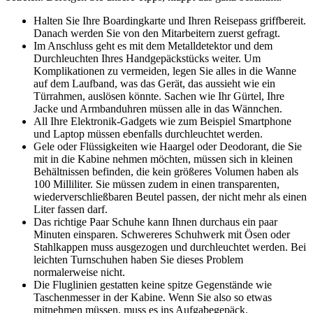
Halten Sie Ihre Boardingkarte und Ihren Reisepass griffbereit.
Danach werden Sie von den Mitarbeitern zuerst gefragt.
Im Anschluss geht es mit dem Metalldetektor und dem
Durchleuchten Ihres Handgepäckstücks weiter. Um
Komplikationen zu vermeiden, legen Sie alles in die Wanne
auf dem Laufband, was das Gerät, das aussieht wie ein
Türrahmen, auslösen könnte. Sachen wie Ihr Gürtel, Ihre
Jacke und Armbanduhren müssen alle in das Wännchen.
All Ihre Elektronik-Gadgets wie zum Beispiel Smartphone
und Laptop müssen ebenfalls durchleuchtet werden.
Gele oder Flüssigkeiten wie Haargel oder Deodorant, die Sie
mit in die Kabine nehmen möchten, müssen sich in kleinen
Behältnissen befinden, die kein größeres Volumen haben als
100 Milliliter. Sie müssen zudem in einen transparenten,
wiederverschließbaren Beutel passen, der nicht mehr als einen
Liter fassen darf.
Das richtige Paar Schuhe kann Ihnen durchaus ein paar
Minuten einsparen. Schwereres Schuhwerk mit Ösen oder
Stahlkappen muss ausgezogen und durchleuchtet werden. Bei
leichten Turnschuhen haben Sie dieses Problem
normalerweise nicht.
Die Fluglinien gestatten keine spitze Gegenstände wie
Taschenmesser in der Kabine. Wenn Sie also so etwas
mitnehmen müssen, muss es ins Aufgabegepäck.