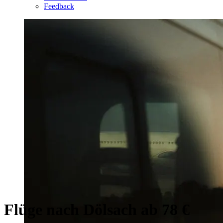
Feedback
Flüge nach Dölsach ab 78 €