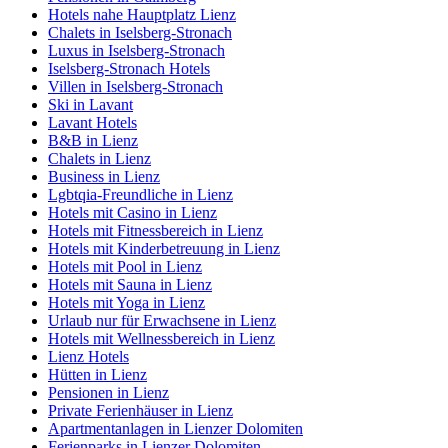
Hotels nahe Hauptplatz Lienz
Chalets in Iselsberg-Stronach
Luxus in Iselsberg-Stronach
Iselsberg-Stronach Hotels
Villen in Iselsberg-Stronach
Ski in Lavant
Lavant Hotels
B&B in Lienz
Chalets in Lienz
Business in Lienz
Lgbtqia-Freundliche in Lienz
Hotels mit Casino in Lienz
Hotels mit Fitnessbereich in Lienz
Hotels mit Kinderbetreuung in Lienz
Hotels mit Pool in Lienz
Hotels mit Sauna in Lienz
Hotels mit Yoga in Lienz
Urlaub nur für Erwachsene in Lienz
Hotels mit Wellnessbereich in Lienz
Lienz Hotels
Hütten in Lienz
Pensionen in Lienz
Private Ferienhäuser in Lienz
Apartmentanlagen in Lienzer Dolomiten
Ferienparks in Lienzer Dolomiten