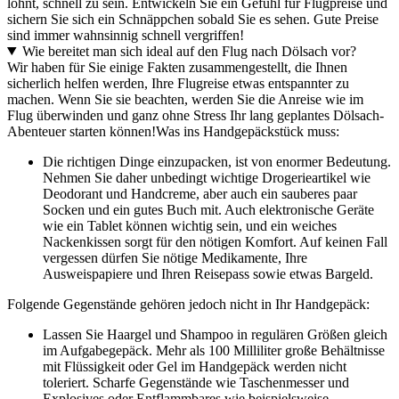
lohnt, schnell zu sein. Entwickeln Sie ein Gefühl für Flugpreise und
sichern Sie sich ein Schnäppchen sobald Sie es sehen. Gute Preise
sind immer wahnsinnig schnell vergriffen!
Wie bereitet man sich ideal auf den Flug nach Dölsach vor?
Wir haben für Sie einige Fakten zusammengestellt, die Ihnen
sicherlich helfen werden, Ihre Flugreise etwas entspannter zu
machen. Wenn Sie sie beachten, werden Sie die Anreise wie im
Flug überwinden und ganz ohne Stress Ihr lang geplantes Dölsach-
Abenteuer starten können!
Was ins Handgepäckstück muss:
Die richtigen Dinge einzupacken, ist von enormer Bedeutung.
Nehmen Sie daher unbedingt wichtige Drogerieartikel wie
Deodorant und Handcreme, aber auch ein sauberes paar
Socken und ein gutes Buch mit. Auch elektronische Geräte
wie ein Tablet können wichtig sein, und ein weiches
Nackenkissen sorgt für den nötigen Komfort. Auf keinen Fall
vergessen dürfen Sie nötige Medikamente, Ihre
Ausweispapiere und Ihren Reisepass sowie etwas Bargeld.
Folgende Gegenstände gehören jedoch nicht in Ihr Handgepäck:
Lassen Sie Haargel und Shampoo in regulären Größen gleich
im Aufgabegepäck. Mehr als 100 Milliliter große Behältnisse
mit Flüssigkeit oder Gel im Handgepäck werden nicht
toleriert. Scharfe Gegenstände wie Taschenmesser und
Explosives oder Entflammbares wie beispielsweise