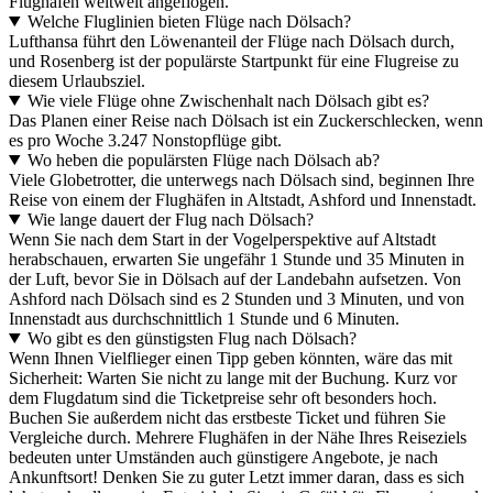
Flughäfen weltweit angeflogen.
Welche Fluglinien bieten Flüge nach Dölsach?
Lufthansa führt den Löwenanteil der Flüge nach Dölsach durch,
und Rosenberg ist der populärste Startpunkt für eine Flugreise zu
diesem Urlaubsziel.
Wie viele Flüge ohne Zwischenhalt nach Dölsach gibt es?
Das Planen einer Reise nach Dölsach ist ein Zuckerschlecken, wenn
es pro Woche 3.247 Nonstopflüge gibt.
Wo heben die populärsten Flüge nach Dölsach ab?
Viele Globetrotter, die unterwegs nach Dölsach sind, beginnen Ihre
Reise von einem der Flughäfen in Altstadt, Ashford und Innenstadt.
Wie lange dauert der Flug nach Dölsach?
Wenn Sie nach dem Start in der Vogelperspektive auf Altstadt
herabschauen, erwarten Sie ungefähr 1 Stunde und 35 Minuten in
der Luft, bevor Sie in Dölsach auf der Landebahn aufsetzen. Von
Ashford nach Dölsach sind es 2 Stunden und 3 Minuten, und von
Innenstadt aus durchschnittlich 1 Stunde und 6 Minuten.
Wo gibt es den günstigsten Flug nach Dölsach?
Wenn Ihnen Vielflieger einen Tipp geben könnten, wäre das mit
Sicherheit: Warten Sie nicht zu lange mit der Buchung. Kurz vor
dem Flugdatum sind die Ticketpreise sehr oft besonders hoch.
Buchen Sie außerdem nicht das erstbeste Ticket und führen Sie
Vergleiche durch. Mehrere Flughäfen in der Nähe Ihres Reiseziels
bedeuten unter Umständen auch günstigere Angebote, je nach
Ankunftsort! Denken Sie zu guter Letzt immer daran, dass es sich