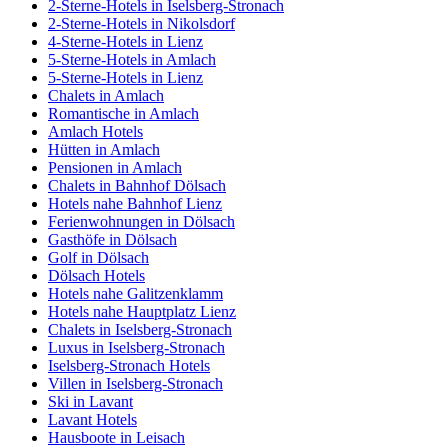
2-Sterne-Hotels in Iselsberg-Stronach
2-Sterne-Hotels in Nikolsdorf
4-Sterne-Hotels in Lienz
5-Sterne-Hotels in Amlach
5-Sterne-Hotels in Lienz
Chalets in Amlach
Romantische in Amlach
Amlach Hotels
Hütten in Amlach
Pensionen in Amlach
Chalets in Bahnhof Dölsach
Hotels nahe Bahnhof Lienz
Ferienwohnungen in Dölsach
Gasthöfe in Dölsach
Golf in Dölsach
Dölsach Hotels
Hotels nahe Galitzenklamm
Hotels nahe Hauptplatz Lienz
Chalets in Iselsberg-Stronach
Luxus in Iselsberg-Stronach
Iselsberg-Stronach Hotels
Villen in Iselsberg-Stronach
Ski in Lavant
Lavant Hotels
Hausboote in Leisach