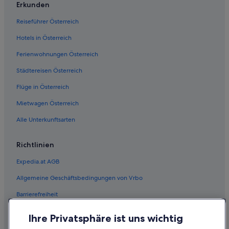
Erkunden
Reiseführer Österreich
Hotels in Österreich
Ferienwohnungen Österreich
Städtereisen Österreich
Flüge in Österreich
Mietwagen Österreich
Alle Unterkunftsarten
Richtlinien
Expedia.at AGB
Allgemeine Geschäftsbedingungen von Vrbo
Barrierefreiheit
Einreisebestimmungen
Ihre Privatsphäre ist uns wichtig
Datenschutzerklärung