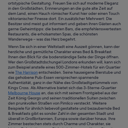
ortstypische Gestaltung. Freuen Sie sich auf moderne Eleganz
in den Großstädten, Erinnerungen an die gute alte Zeit auf
dem Land, einen Hauch römischer Kunst hier oder einen Touch
viktorianischer Finesse dort. Ein zusätzlicher Mehrwert: Die
Besitzer sind meist gut informiert und geben ihren Gästen auch
gerne Geheimtipps: die besten Bars, die empfehlenswertesten
Restaurants, die erholsamsten Spas, die schönsten
Wanderwege – was das Herz begehrt.
Wenn Sie sich in einer Weltstadt eine Auszeit gönnen, kann der
herzliche und gemütliche Charakter eines Bed & Breakfast
Ihnen den Blick für die bodenständige Seite der Dinge öffnen.
Wer den Großstadtdschungel Londons erkunden will, kann sich
zum Beispiel anstelle eines 500-Zimmer-Hotels für ein Quartier
wie
The Harrison
entscheiden. Seine hauseigene Bierstube und
das gehobene Pub-Essen versprechen spannende
Authentizität, ganz in der Nähe des Großstadtgetümmels von
Kings Cross. Als Alternative bietet sich das 3-Sterne-Quartier
Melbourne House
an, das sich mit seinem Frontgiebel aus der
Zeit König Georgs und seinen traditionellen Suiten zwischen
den prunkvollen Straßen von Pimlico versteckt. Weitere
Beispiele für ähnlich liebevoll gestaltete und bezaubernde Bed
& Breakfasts gibt es sonder Zahl in der gesamten Stadt und
überall in Großbritannien, Europa sowie darüber hinaus. Ihre
Zimmer bestechen stets durch Charme und Charakter, sie