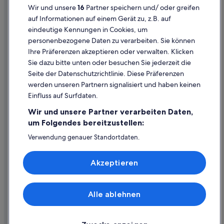
Wir und unsere
16
Partner speichern und/ oder greifen
Cookie-Erklärung
auf Informationen auf einem Gerät zu, z.B. auf
eindeutige Kennungen in Cookies, um
Rechtliche Hinweise/Kontakt
personenbezogene Daten zu verarbeiten. Sie können
Inhaltsrichtlinien und Melden von Inhalten
Ihre Präferenzen akzeptieren oder verwalten. Klicken
Sie dazu bitte unten oder besuchen Sie jederzeit die
Hilfe
Seite der Datenschutzrichtlinie. Diese Präferenzen
werden unseren Partnern signalisiert und haben keinen
Hilfe
Einfluss auf Surfdaten.
Buchung ändern oder stornieren
Wir und unsere Partner verarbeiten Daten,
Rückerstattungsprozess und Zeitrahmen
um Folgendes bereitzustellen:
Buchen Sie einen Flug mit einer Gutschrift bei der Fluggesellschaft
Verwendung genauer Standortdaten.
Endgeräteeigenschaften zur Identifikation aktiv abfragen.
Internationale Reisedokumente
Speichern von oder Zugriff auf Informationen auf einem
Akzeptieren
Endgerät. Personalisierte Werbung und Inhalte, Messung
von Werbeleistung und der Performance von Inhalten,
Zielgruppenforschung sowie Entwicklung und
Verbesserung von Angeboten.
Alle ablehnen
© 2026 Expedia, Inc., ein Unternehmen der Expedia Group. Alle Rechte
Liste der Partner (Lieferanten)
vorbehalten. Expedia und das Expedia-Logo sind Handelsmarken oder
eingetragene Handelsmarken von Expedia, Inc.