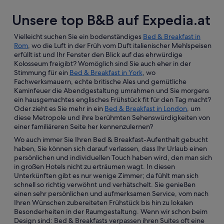
Unsere top B&B auf Expedia.at
Vielleicht suchen Sie ein bodenständiges
Bed & Breakfast in
Rom
, wo die Luft in der Früh vom Duft italienischer Mehlspeisen
erfüllt ist und Ihr Fenster den Blick auf das ehrwürdige
Kolosseum freigibt? Womöglich sind Sie auch eher in der
Stimmung für ein
Bed & Breakfast in York
, wo
Fachwerksmauern, echte britische Ales und gemütliche
Kaminfeuer die Abendgestaltung umrahmen und Sie morgens
ein hausgemachtes englisches Frühstück fit für den Tag macht?
Oder zieht es Sie mehr in ein
Bed & Breakfast in London
, um
diese Metropole und ihre berühmten Sehenswürdigkeiten von
einer familiäreren Seite her kennenzulernen?
Wo auch immer Sie Ihren Bed & Breakfast-Aufenthalt gebucht
haben, Sie können sich darauf verlassen, dass Ihr Urlaub einen
persönlichen und individuellen Touch haben wird, den man sich
in großen Hotels nicht zu erträumen wagt. In diesen
Unterkünften gibt es nur wenige Zimmer; da fühlt man sich
schnell so richtig verwöhnt und verhätschelt. Sie genießen
einen sehr persönlichen und aufmerksamen Service, vom nach
Ihren Wünschen zubereiteten Frühstück bis hin zu lokalen
Besonderheiten in der Raumgestaltung. Wenn wir schon beim
Design sind: Bed & Breakfasts verpassen ihren Suites oft eine