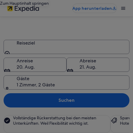
Zum Hauptinhalt springen
App herunterladen
B&B finden – Buchen Sie das
schönste Privatzimmer
Reiseziel
Reiseziel
Anreise
Abreise
20. Aug.
21. Aug.
Gäste
1 Zimmer, 2 Gäste
Suchen
Vollständige Rückerstattung bei den meisten
Sparen
Unterkünften. Weil Flexibilität wichtig ist.
Hotels