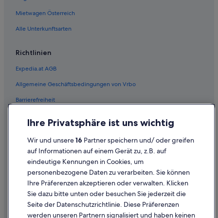
Ski in Zell am See
Mietwagen Österreich
Steigenberger Hotels in Zell am See
Alle Unterkunftsarten
Strand in Zell am See
Urlaub nur für Erwachsene in Zell am See
Richtlinien
Hotels mit Wellnessbereich in Zell am See
Expedia.at AGB
Zell am See Hotels
Allgemeine Geschäftsbedingungen von Vrbo
Hütten in Zell am See
Barrierefreiheit
Hütten in Zell am See
Einreisebestimmungen
Ihre Privatsphäre ist uns wichtig
Pensionen in Zell am See
Datenschutzerklärung
Pensionen in Zell am See
Wir und unsere
16
Partner speichern und/ oder greifen
Cookie-Erklärung
auf Informationen auf einem Gerät zu, z.B. auf
Private Ferienhäuser in Zell am See
eindeutige Kennungen in Cookies, um
Rechtliche Hinweise/Kontakt
Schlösser in Zell am See
personenbezogene Daten zu verarbeiten. Sie können
Inhaltsrichtlinien und Melden von Inhalten
Villen in Zell am See
Ihre Präferenzen akzeptieren oder verwalten. Klicken
Sie dazu bitte unten oder besuchen Sie jederzeit die
Villen in Zell am See
Hilfe
Seite der Datenschutzrichtlinie. Diese Präferenzen
Wohnungen in Zell am See
werden unseren Partnern signalisiert und haben keinen
Hilfe