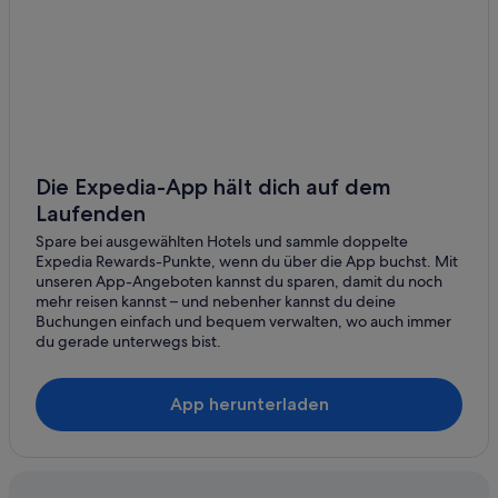
B&B in Zell am See
Campingplätze in Zell am See
Chalets in Zell am See
Cottages in Zell am See
Cottages in Zell am See
Gasthäuser in Zell am See
Die Expedia-App hält dich auf dem
Laufenden
Gasthäuser in Zell am See
Spare bei ausgewählten Hotels und sammle doppelte
Hostels in Zell am See
Expedia Rewards-Punkte, wenn du über die App buchst. Mit
Hostels in Zell am See
unseren App-Angeboten kannst du sparen, damit du noch
mehr reisen kannst – und nebenher kannst du deine
All-Inclusive- in Zell am See
Buchungen einfach und bequem verwalten, wo auch immer
du gerade unterwegs bist.
Best Western Hotels in Zell am See
Boutique- in Zell am See
App herunterladen
Business in Zell am See
Familien in Zell am See
Lgbtqia-Freundliche in Zell am See