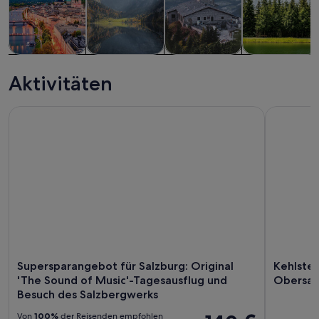
Touren und
Private &
Geschichte &
Abenteuer &
Tagesausflüge
individuelle
Kultur
Outdoor
Aktivitäten
Touren
Supersparangebot für Salzburg: Original 'The Sound of Mu
Kehlsteinh
Supersparangebot für Salzburg: Original
Kehlstei
'The Sound of Music'-Tagesausflug und
Obersalz
Besuch des Salzbergwerks
Von
100%
der Reisenden empfohlen