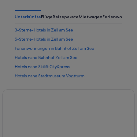
Unterkünfte
Flüge
Reisepakete
Mietwagen
Ferienwohnung
3-Sterne-Hotels in Zell am See
5-Sterne-Hotels in Zell am See
Ferienwohnungen in Bahnhof Zell am See
Hotels nahe Bahnhof Zell am See
Hotels nahe Skilift CityXpress
Hotels nahe Stadtmuseum Vogtturm
Hotels nahe Strandbad Zeller See
Aparthotels in Zell am See
Aparthotels in Zell am See
Ferienwohnungen in Zell am See
Ferienwohnungen in Zell am See
B&B in Zell am See