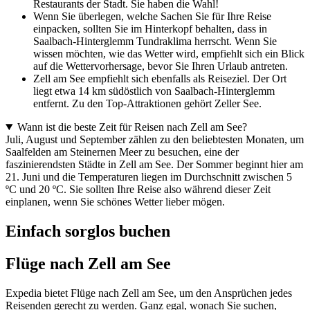
Restaurants der Stadt. Sie haben die Wahl!
Wenn Sie überlegen, welche Sachen Sie für Ihre Reise
einpacken, sollten Sie im Hinterkopf behalten, dass in
Saalbach-Hinterglemm Tundraklima herrscht. Wenn Sie
wissen möchten, wie das Wetter wird, empfiehlt sich ein Blick
auf die Wettervorhersage, bevor Sie Ihren Urlaub antreten.
Zell am See empfiehlt sich ebenfalls als Reiseziel. Der Ort
liegt etwa 14 km südöstlich von Saalbach-Hinterglemm
entfernt. Zu den Top-Attraktionen gehört Zeller See.
Wann ist die beste Zeit für Reisen nach Zell am See?
Juli, August und September zählen zu den beliebtesten Monaten, um
Saalfelden am Steinernen Meer zu besuchen, eine der
faszinierendsten Städte in Zell am See. Der Sommer beginnt hier am
21. Juni und die Temperaturen liegen im Durchschnitt zwischen 5
ºC und 20 ºC. Sie sollten Ihre Reise also während dieser Zeit
einplanen, wenn Sie schönes Wetter lieber mögen.
Einfach sorglos buchen
Flüge nach Zell am See
Expedia bietet Flüge nach Zell am See, um den Ansprüchen jedes
Reisenden gerecht zu werden. Ganz egal, wonach Sie suchen,