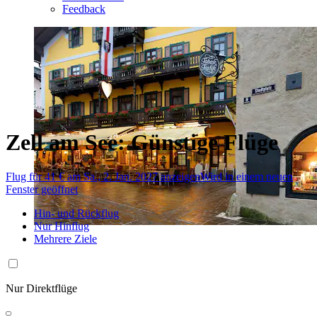
Feedback
Zell am See: Günstige Flüge
Flug für 41 € am Sa., 2. Jan. 2027 anzeigen
Wird in einem neuen
Fenster geöffnet
Hin- und Rückflug
Nur Hinflug
Mehrere Ziele
Nur Direktflüge