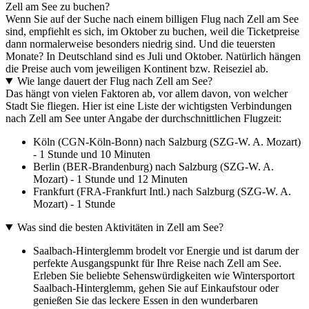
Zell am See zu buchen?
Wenn Sie auf der Suche nach einem billigen Flug nach Zell am See
sind, empfiehlt es sich, im Oktober zu buchen, weil die Ticketpreise
dann normalerweise besonders niedrig sind. Und die teuersten
Monate? In Deutschland sind es Juli und Oktober. Natürlich hängen
die Preise auch vom jeweiligen Kontinent bzw. Reiseziel ab.
Wie lange dauert der Flug nach Zell am See?
Das hängt von vielen Faktoren ab, vor allem davon, von welcher
Stadt Sie fliegen. Hier ist eine Liste der wichtigsten Verbindungen
nach Zell am See unter Angabe der durchschnittlichen Flugzeit:
Köln (CGN-Köln-Bonn) nach Salzburg (SZG-W. A. Mozart)
- 1 Stunde und 10 Minuten
Berlin (BER-Brandenburg) nach Salzburg (SZG-W. A.
Mozart) - 1 Stunde und 12 Minuten
Frankfurt (FRA-Frankfurt Intl.) nach Salzburg (SZG-W. A.
Mozart) - 1 Stunde
Was sind die besten Aktivitäten in Zell am See?
Saalbach-Hinterglemm brodelt vor Energie und ist darum der
perfekte Ausgangspunkt für Ihre Reise nach Zell am See.
Erleben Sie beliebte Sehenswürdigkeiten wie Wintersportort
Saalbach-Hinterglemm, gehen Sie auf Einkaufstour oder
genießen Sie das leckere Essen in den wunderbaren