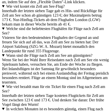
an, indem Sie auf den „Flexible Daten"-Link klicken.
Wie viel kostet ein Zell am See-Flug?
Innerhalb der letzten sieben Tage gab es Hin- und Rückflüge für
Zell am See schon ab günstigen 123 €; der Maximalpreis betrug
173 €. Nur-Hinflug-Tickets ab dem Flughafen London (LGW)
bekam man in dieser Woche bereits ab 41 €.
Welche sind die beliebtesten Flughäfen für Flüge nach Zell am
See?
Visieren Sie den bedeutendsten Flughafen der Gegend an und
freuen Sie sich auf all das, was Zell am See zu bieten hat: Der
Airport Salzburg (SZG-W. A. Mozart) bietet monatlich den
Landepunkt für rund 355 Flugzeuge.
Wann sind die Flüge nach Zell am See am günstigsten?
Wenn Sie bei der Wahl Ihrer Reisedaten nach Zell am See ein wenig
Spielraum haben, versuchen Sie, am Ende der Woche zu fliegen.
Bei Inlandsflügen ist der Samstag für gewöhnlich besonders
preiswert, während sich bei einem Auslandsflug der Freitag preislich
besonders rentiert. Flüge an einem Montag sind im Allgemeinen am
teuersten.
Wie viel bezahlt man für ein Ticket für einen Flug nach Zell am
See?
Innerhalb der letzten sieben Tage kosteten Flugtickets für Zell am
See zwischen 123 € und 173 €. Und denken Sie daran: Der frühe
Vogel fängt den Wurm!
In welchen Monaten ist es besonders günstig, einen Flug nach