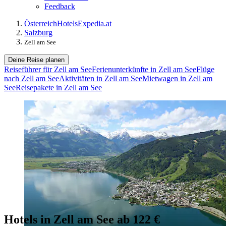
Feedback
Österreich
Hotels
Expedia.at
Salzburg
Zell am See
Deine Reise planen
Reiseführer für Zell am See
Ferienunterkünfte in Zell am See
Flüge
nach Zell am See
Aktivitäten in Zell am See
Mietwagen in Zell am
See
Reisepakete in Zell am See
Hotels in Zell am See ab 122 €