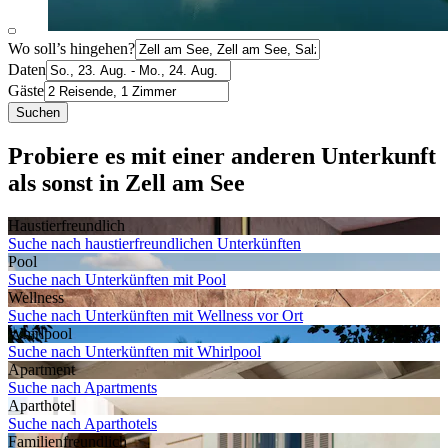
Wo soll’s hingehen?
Daten
Gäste
Suchen
Probiere es mit einer anderen Unterkunft
als sonst in Zell am See
Haustier­freundlich
Suche nach haustierfreundlichen Unterkünften
Pool
Suche nach Unterkünften mit Pool
Wellness
Suche nach Unterkünften mit Wellness vor Ort
Whirlpool
Suche nach Unterkünften mit Whirlpool
Apartment
Suche nach Apartments
Aparthotel
Suche nach Aparthotels
Familien­freundlich