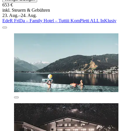
653 €
inkl. Steuern & Gebühren
23. Aug.–24. Aug.
EdeR FriDa – Family Hotel – Tuttiii KomPletti ALL InKlusiv