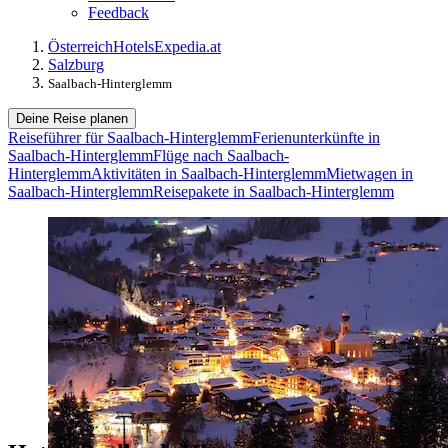
Feedback
Österreich
Hotels
Expedia.at
Salzburg
Saalbach-Hinterglemm
Deine Reise planen
Reiseführer für Saalbach-Hinterglemm
Ferienunterkünfte in
Saalbach-Hinterglemm
Flüge nach Saalbach-
Hinterglemm
Aktivitäten in Saalbach-Hinterglemm
Mietwagen in
Saalbach-Hinterglemm
Reisepakete in Saalbach-Hinterglemm