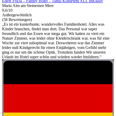
EdeR FriDa – Family Hotel – Tuttiii KomPletti ALL InKlusiv
Maria Alm am Steinernen Meer
9,6/10
Außergewöhnlich
(58 Bewertungen)
„Es ist ein kunterbunte, wundervolles Familienhotel. Alles was
Kinder brauchen, findet man dort. Das Personal war super
freundlich und das Essen war mega gut. Wir hatten zu viert ein
Nature Zimmer, was leider ohne Kleiderschrank war, was für eine
Woche zur viert suboptimal war. Desweiteren war das Zimmer
leider null Kindgerecht für einen Einjährigen, vom Gefühl mehr
ging es nur um die schöne Optik. Trotzdem fanden Wir unseren
Urlaub im Hotel super schön und würden wieder hinfahren.“