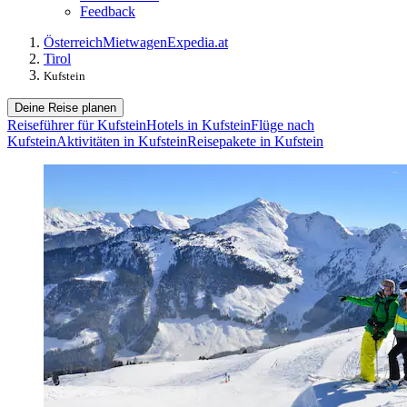
Feedback
Österreich
Mietwagen
Expedia.at
Tirol
Kufstein
Deine Reise planen
Reiseführer für Kufstein
Hotels in Kufstein
Flüge nach
Kufstein
Aktivitäten in Kufstein
Reisepakete in Kufstein