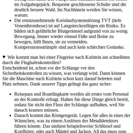
im Aufgabegepäck. Bequeme geschlossene Schuhe sind die
deutlich bessere Wahl. Im Nachhinein werden Sie wissen,
warum.
Die ernstzunehmende Kreislaufsystemstörung TVT (tiefe
Venenthrombose) ist auf Langstreckenflügen ein Risiko. Es
bilden sich gefährliche Blutgerinnsel aufgrund von zu wenig
Bewegung. Immer wieder einmal Füße und Beine zu
bewegen, hilft Ihnen, sie zu vermeiden.
Kompressionsstrümpfe sind auch kein schlechter Gedanke.
Wie kommt man bei einer Flugreise nach Kufstein am schnellsten
durch die Flughafenkontrollen?
Entscheidend ist, schon vor der Schlange vor den
Sicherheitskontrollen zu wissen, was verlangt wird. Dann können
Sie die Maschine nach Kufstein schon kurz darauf betreten und
Platz nehmen. Dank unserer Tipps gelingt das ganz sicher:
Reisepass und Boardingkarte werden als erstes vom Personal
an der Kontrolle erfragt. Halten Sie diese Dinge gleich bereit,
sodass Sie nicht den Fluss der Schlange aufhalten, weil Sie
danach kramen müssen.
Danach kommt das Röntgengerät. Legen Sie alles in eines der
Wännchen, was zu einem Auslösen des Metalldetektors
führen könnte. Das umfasst beispielsweise Schlüssel und
Kopfhörer, oder auch Mäntel und Jacken. All das muss zum