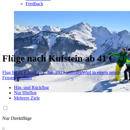
Feedback
Flüge nach Kufstein ab 41 €
Flug für 41 € am Sa., 2. Jan. 2027 anzeigen
Wird in einem neuen
Fenster geöffnet
Hin- und Rückflug
Nur Hinflug
Mehrere Ziele
Nur Direktflüge