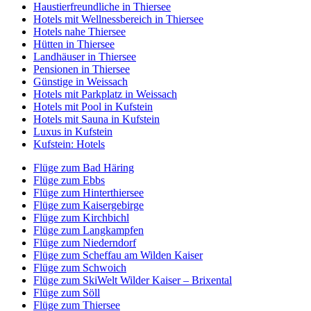
Haustierfreundliche in Thiersee
Hotels mit Wellnessbereich in Thiersee
Hotels nahe Thiersee
Hütten in Thiersee
Landhäuser in Thiersee
Pensionen in Thiersee
Günstige in Weissach
Hotels mit Parkplatz in Weissach
Hotels mit Pool in Kufstein
Hotels mit Sauna in Kufstein
Luxus in Kufstein
Kufstein: Hotels
Flüge zum Bad Häring
Flüge zum Ebbs
Flüge zum Hinterthiersee
Flüge zum Kaisergebirge
Flüge zum Kirchbichl
Flüge zum Langkampfen
Flüge zum Niederndorf
Flüge zum Scheffau am Wilden Kaiser
Flüge zum Schwoich
Flüge zum SkiWelt Wilder Kaiser – Brixental
Flüge zum Söll
Flüge zum Thiersee