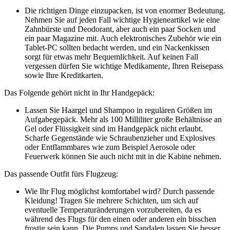
Die richtigen Dinge einzupacken, ist von enormer Bedeutung.
Nehmen Sie auf jeden Fall wichtige Hygieneartikel wie eine
Zahnbürste und Deodorant, aber auch ein paar Socken und
ein paar Magazine mit. Auch elektronisches Zubehör wie ein
Tablet-PC sollten bedacht werden, und ein Nackenkissen
sorgt für etwas mehr Bequemlichkeit. Auf keinen Fall
vergessen dürfen Sie wichtige Medikamente, Ihren Reisepass
sowie Ihre Kreditkarten.
Das Folgende gehört nicht in Ihr Handgepäck:
Lassen Sie Haargel und Shampoo in regulären Größen im
Aufgabegepäck. Mehr als 100 Milliliter große Behältnisse an
Gel oder Flüssigkeit sind im Handgepäck nicht erlaubt.
Scharfe Gegenstände wie Schraubenzieher und Explosives
oder Entflammbares wie zum Beispiel Aerosole oder
Feuerwerk können Sie auch nicht mit in die Kabine nehmen.
Das passende Outfit fürs Flugzeug:
Wie Ihr Flug möglichst komfortabel wird? Durch passende
Kleidung! Tragen Sie mehrere Schichten, um sich auf
eventuelle Temperaturänderungen vorzubereiten, da es
während des Flugs für den einen oder anderen ein bisschen
frostig sein kann. Die Pumps und Sandalen lassen Sie besser