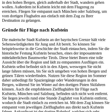
in den hohen Bergen, gleich außerhalb der Stadt, wandern gehen
wollen. Außerdem ist Kufstein leicht mit dem Flugzeug zu
erreichen. Fliegen Sie entspannt nach München oder Salzburg, um
vom dortigen Flughafen aus einfach mit dem Zug zu Ihrer
Destination zu gelangen.
Gründe für Flüge nach Kufstein
Die malerische Stadt Kufstein an der bayrischen Grenze hält viele
Sehenswürdigkeiten für Jung und Alt bereit. So können Sie
beispielsweise in die Geschichte der Stadt eintauchen, indem Sie die
historische Festung Kufstein besuchen, eines der imposantesten
mittelalterlichen Baumwerke Tirols. Diese bietet Ihnen eine tolle
Aussicht über die Region und lädt zu entspannten Ausflügen ein.
Kufstein selbst befindet sich in den Alpen, weswegen Sie nicht
lange fahren müssen, bis Sie sich umgeben von hohen Bergen und
grünen Tälern wiederfinden. Nutzen Sie diese Region im Sommer
daher unbedingt für Spaziergänge oder Wanderungen in den
Bergen, während Sie im Winter auf den dortigen Pisten Skifahren
können. Auch die empfohlenen Zielflughäfen für Flüge nach
Kufstein, München und Salzburg, befinden sich nicht weit entfernt.
Sie liegen jeweils rund eine Stunde Zugfahrt von Kufstein entfernt,
wodurch die Stadt einfach zu erreichen ist. Mit dem Zug können Sie
entspannt vom jeweiligen Zielflughafen aus direkt nach Kufstein
fahren. Ankunftsort ist der dortige Bahnhof, welcher sich sehr