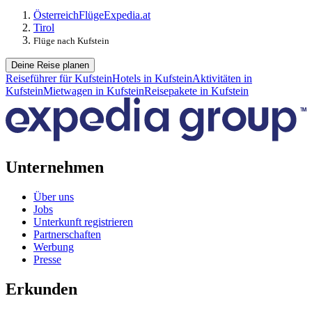
Österreich
Flüge
Expedia.at
Tirol
Flüge nach Kufstein
Deine Reise planen
Reiseführer für Kufstein
Hotels in Kufstein
Aktivitäten in
Kufstein
Mietwagen in Kufstein
Reisepakete in Kufstein
Unternehmen
Über uns
Jobs
Unterkunft registrieren
Partnerschaften
Werbung
Presse
Erkunden