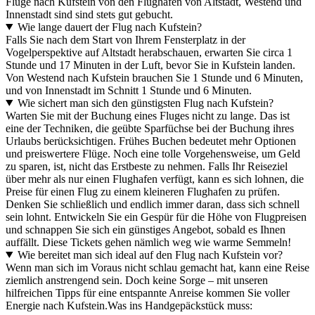
Flüge nach Kufstein von den Flughäfen von Altstadt, Westend und
Innenstadt sind sind stets gut gebucht.
Wie lange dauert der Flug nach Kufstein?
Falls Sie nach dem Start von Ihrem Fensterplatz in der
Vogelperspektive auf Altstadt herabschauen, erwarten Sie circa 1
Stunde und 17 Minuten in der Luft, bevor Sie in Kufstein landen.
Von Westend nach Kufstein brauchen Sie 1 Stunde und 6 Minuten,
und von Innenstadt im Schnitt 1 Stunde und 6 Minuten.
Wie sichert man sich den günstigsten Flug nach Kufstein?
Warten Sie mit der Buchung eines Fluges nicht zu lange. Das ist
eine der Techniken, die geübte Sparfüchse bei der Buchung ihres
Urlaubs berücksichtigen. Frühes Buchen bedeutet mehr Optionen
und preiswertere Flüge. Noch eine tolle Vorgehensweise, um Geld
zu sparen, ist, nicht das Erstbeste zu nehmen. Falls Ihr Reiseziel
über mehr als nur einen Flughafen verfügt, kann es sich lohnen, die
Preise für einen Flug zu einem kleineren Flughafen zu prüfen.
Denken Sie schließlich und endlich immer daran, dass sich schnell
sein lohnt. Entwickeln Sie ein Gespür für die Höhe von Flugpreisen
und schnappen Sie sich ein günstiges Angebot, sobald es Ihnen
auffällt. Diese Tickets gehen nämlich weg wie warme Semmeln!
Wie bereitet man sich ideal auf den Flug nach Kufstein vor?
Wenn man sich im Voraus nicht schlau gemacht hat, kann eine Reise
ziemlich anstrengend sein. Doch keine Sorge – mit unseren
hilfreichen Tipps für eine entspannte Anreise kommen Sie voller
Energie nach Kufstein.
Was ins Handgepäckstück muss: