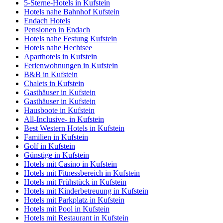
5-Sterne-Hotels in Kufstein
Hotels nahe Bahnhof Kufstein
Endach Hotels
Pensionen in Endach
Hotels nahe Festung Kufstein
Hotels nahe Hechtsee
Aparthotels in Kufstein
Ferienwohnungen in Kufstein
B&B in Kufstein
Chalets in Kufstein
Gasthäuser in Kufstein
Gasthäuser in Kufstein
Hausboote in Kufstein
All-Inclusive- in Kufstein
Best Western Hotels in Kufstein
Familien in Kufstein
Golf in Kufstein
Günstige in Kufstein
Hotels mit Casino in Kufstein
Hotels mit Fitnessbereich in Kufstein
Hotels mit Frühstück in Kufstein
Hotels mit Kinderbetreuung in Kufstein
Hotels mit Parkplatz in Kufstein
Hotels mit Pool in Kufstein
Hotels mit Restaurant in Kufstein